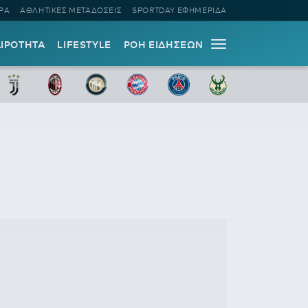
ΡΑ
ΑΘΛΗΤΙΚΕΣ ΜΕΤΑΔΟΣΕΙΣ
SPORTDAY ΕΦΗΜΕΡΙΔΑ
ΑΙΡΟΤΗΤΑ
LIFESTYLE
ΡΟΗ ΕΙΔΗΣΕΩΝ