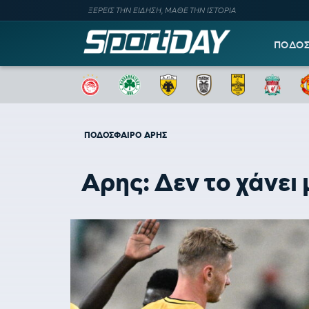
ΞΕΡΕΙΣ ΤΗΝ ΕΙΔΗΣΗ, ΜΑΘΕ ΤΗΝ ΙΣΤΟΡΙΑ
ΠΟΔΟ
ΠΟΔΟΣΦΑΙΡΟ
ΑΡΗΣ
Αρης: Δεν το χάνει 