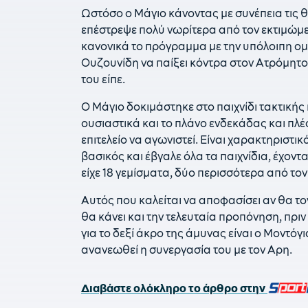
Ωστόσο ο Μάγιο κάνοντας με συνέπεια τις 
επέστρεψε πολύ νωρίτερα από τον εκτιμώμε
κανονικά το πρόγραμμα με την υπόλοιπη ομ
Ουζουνίδη να παίξει κόντρα στον Ατρόμητο
του είπε.
Ο Μάγιο δοκιμάστηκε στο παιχνίδι τακτικής 
ουσιαστικά και το πλάνο ενδεκάδας και πλέο
επιτελείο να αγωνιστεί. Είναι χαρακτηριστι
βασικός και έβγαλε όλα τα παιχνίδια, έχοντ
είχε 18 γεμίσματα, δύο περισσότερα από το
Αυτός που καλείται να αποφασίσει αν θα το
θα κάνει και την τελευταία προπόνηση, πρι
για το δεξί άκρο της άμυνας είναι ο Μοντόγ
ανανεωθεί η συνεργασία του με τον Αρη.
Διαβάστε ολόκληρο το άρθρο στην
SPORT