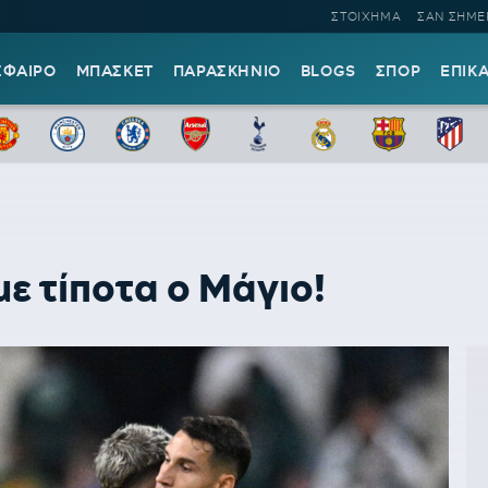
ΣΤΟΙΧΗΜΑ
ΣΑΝ ΣΗΜΕ
ΣΦΑΙΡΟ
ΜΠΑΣΚΕΤ
ΠΑΡΑΣΚΗΝΙΟ
BLOGS
ΣΠΟΡ
ΕΠΙΚ
με τίποτα ο Μάγιο!