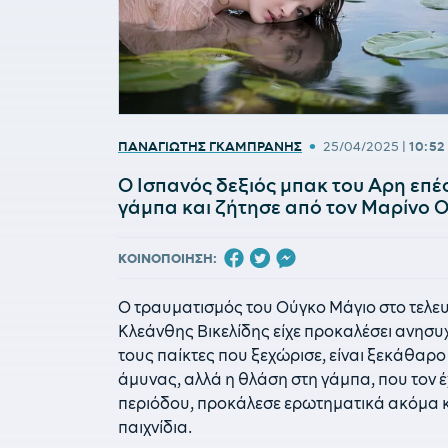
•
ΠΑΝΑΓΙΩΤΗΣ ΓΚΑΜΠΡΑΝΗΣ
25/04/2025
|
10:52
Ο Ισπανός δεξιός μπακ του Αρη επέ
γάμπα και ζήτησε από τον Μαρίνο Ο
ΚΟΙΝΟΠΟΙΗΣΗ:
Ο τραυματισμός του Ούγκο Μάγιο στο τελευ
Κλεάνθης Βικελίδης είχε προκαλέσει ανησ
τους παίκτες που ξεχώρισε, είναι ξεκάθαρο 
άμυνας, αλλά η θλάση στη γάμπα, που τον 
περιόδου, προκάλεσε ερωτηματικά ακόμα κα
παιχνίδια.