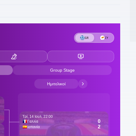
1
Ι
1
σ
1
Λ
1
Μ
κ
1
β
1
«
12
σ
1