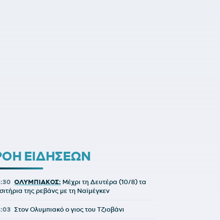
ΡΟΗ ΕΙΔΗΣΕΩΝ
8:30
ΟΛΥΜΠΙΑΚΟΣ:
Μέχρι τη Δευτέρα (10/8) τα
ισιτήρια της ρεβάνς με τη Ναϊμέγκεν
8:03
Στον Ολυμπιακό ο γιος του Τζιοβάνι