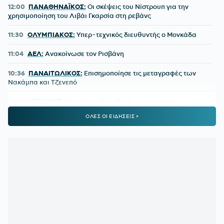
12:00
ΠΑΝΑΘΗΝΑΪΚΟΣ:
Οι σκέψεις του Νίστρουπ για την
χρησιμοποίηση του Λιβάι Γκαρσία στη ρεβάνς
11:30
ΟΛΥΜΠΙΑΚΟΣ:
Υπερ-τεχνικός διευθυντής ο Μονκάδα
11:04
ΑΕΛ:
Ανακοίνωσε τον Ρισβάνη
10:36
ΠΑΝΑΙΤΩΛΙΚΟΣ:
Επισημοποίησε τις μεταγραφές των
Νακάμπα και Τζενεπό
10:04
ΗΡΑΚΛΗΣ:
Κίνηση για Νταμ Γκείγ
ΟΛΕΣ ΟΙ ΕΙΔΗΣΕΙΣ >
09:32
ΟΦΗ:
Δουλειά ενόψει ΑΕΚ
09:00
ΑΘΛΗΤΙΚΕΣ ΜΕΤΑΔΟΣΕΙΣ:
Πού θα δείτε τα φιλικά που
δίνουν ΑΕΚ και Άρης
08:30
ΠΑΝΑΘΗΝΑΪΚΟΣ AKTOR:
Τα «πράσινα» συμβόλαια και
ο Σλούκας
08:00
ΚΑΙΡΟΣ:
Εξασθενούν οι άνεμοι και... πάμε για 38άρια!
00:26
ΠΑΟΚ:
Το 'χει ξαναπάθει, αλλά τώρα έσπασε κάθε
αρνητικό ρεκόρ