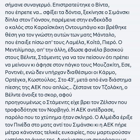
σήμανε συναγερμό. Επιστρατεύτηκε ο Βίντα,
που έπρεπε να… σφίξει τα δόντια, ξεκίνησε ο Σιμάνσκι
δίπλα στον Γιόνσον, παρέμεινε στην ενδεκάδα
ο καλός στο Καραϊσκάκη Οντουμπάγιο και βρέθηκε
θέση για τον γνώστη αυτών των ματς Μάνταλο,
που έπαιξε πίσω απ’ τους Λαμέλα, Κοϊτά, Πιερό. Ο
Μεντιλίμπαρ, απ’ την άλλη, έδωσε φανέλα βασικού
στους Βέλντε, Στάμενιτς για να τον πείσουν ότι πρέπει
να μείνουν κι άφησε στον πάγκο τους Μουζακίτη, Εσε,
Ροντινέι, ενώ δεν υπήρχαν διαθέσιμοι οι Κάρμο,
Ορτέγκα, Κωστούλας. Στο 43’, μετά από ένα διάστημα
πίεσης της ΑΕΚ που απλώς… ζέστανε τον Τζολάκη, ο
Βέλντε άνοιξε το σκορ, αφού
προηγουμένως ο Στάμενιτς είχε βρει τον Ζέλσον που
τροφοδότησε τον Νορβηγό. Η ΑΕΚ αντέδρασε,
παρόλο που το χτύπημα ήταν σκληρό. Ο Αλμέιδα έριξε
τον Πινέδα στο ματς αντί του Σιμάνσκι κι η ΑΕΚ πήρε
μέτρα κάνοντας τελικές ευκαιρίες, που μαρτυρούσαν
ωστόσο το άγχος της. Διοκίμασαν να σκοράρουν με