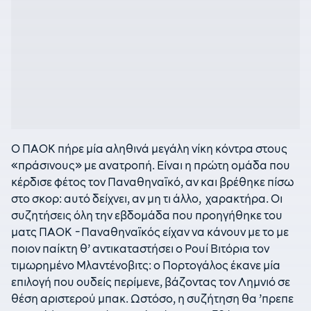
O ΠΑΟΚ πήρε μία αληθινά μεγάλη νίκη κόντρα στους
«πράσινους» με ανατροπή. Είναι η πρώτη ομάδα που
κέρδισε φέτος τον Παναθηναϊκό, αν και βρέθηκε πίσω
στο σκορ: αυτό δείχνει, αν μη τι άλλο, χαρακτήρα. Οι
συζητήσεις όλη την εβδομάδα που προηγήθηκε του
ματς ΠΑΟΚ -Παναθηναϊκός είχαν να κάνουν με το με
ποιον παίκτη θ’ αντικαταστήσει ο Ρουί Βιτόρια τον
τιμωρημένο Μλαντένοβιτς: ο Πορτογάλος έκανε μία
επιλογή που ουδείς περίμενε, βάζοντας τον Λημνιό σε
θέση αριστερού μπακ. Ωστόσο, η συζήτηση θα ’πρεπε