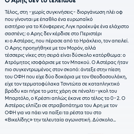
Τέλος, στη -χωρίς συγκινήσεις- διοργάνωση πλέι οφ
που γίνονται με έπαθλο ένα ευρωπαϊκό
εισιτήριο για το Κόνφερενς Λιγκ προέκυψε ένα ελάχιστο
σασπένς: ο Αρης δεν κέρδισε στο Περιστέρι
κι ο Αστέρας, που πέρασε από το Ηράκλειο, τον απειλεί.
Ο Αρης προηγήθηκε με τον Μορόν, αλλά
τέσσερις νίκες στη σειρά είναι δύσκολο κατόρθωμα: ο
Ατρόμητος ισοφάρισε με τον Μπακού. Ο Αστέρας ήταν
πιο συγκεντρωμένος στον σκοπό: άντεξε στην πίεση
του ΟΦΗ που είχε δύο δοκάρια με τον Θεοδοσουλάκη,
είχε τον τερματοφύλακα Τσιντώτα σε καταπληκτικό
βράδυ και πήρε το ματς χάρη σε πέναλτι-γκολ του
Μπαρτόλο, ο Κρέσπι απλώς έκανε στο τέλος το 0-2. Ο
Αστέρας ελπίζει σε στραβοπάτημα του Αρη με τον
ΟΦΗ για να πάει να παίξει τα ρέστα του στο
«Βικελίδης» την τελευταία αγωνιστική. Δύσκολο…