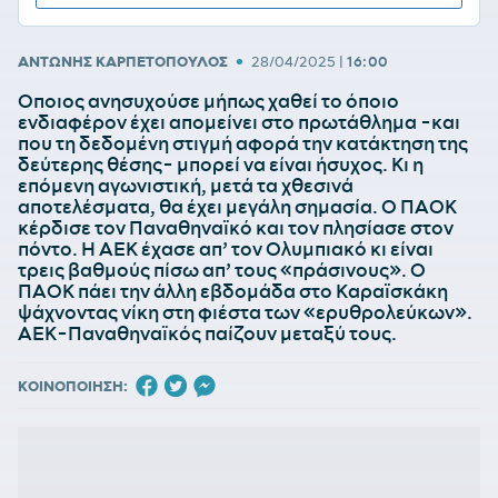
•
ΑΝΤΩΝΗΣ ΚΑΡΠΕΤΟΠΟΥΛΟΣ
28/04/2025
|
16:00
Οποιος ανησυχούσε μήπως χαθεί το όποιο
ενδιαφέρον έχει απομείνει στο πρωτάθλημα -και
που τη δεδομένη στιγμή αφορά την κατάκτηση της
δεύτερης θέσης- μπορεί να είναι ήσυχος. Κι η
επόμενη αγωνιστική, μετά τα χθεσινά
αποτελέσματα, θα έχει μεγάλη σημασία. Ο ΠΑΟΚ
κέρδισε τον Παναθηναϊκό και τον πλησίασε στον
πόντο. Η ΑΕΚ έχασε απ’ τον Ολυμπιακό κι είναι
τρεις βαθμούς πίσω απ’ τους «πράσινους». Ο
ΠΑΟΚ πάει την άλλη εβδομάδα στο Καραϊσκάκη
ψάχνοντας νίκη στη φιέστα των «ερυθρολεύκων».
ΑΕΚ-Παναθηναϊκός παίζουν μεταξύ τους.
ΚΟΙΝΟΠΟΙΗΣΗ: