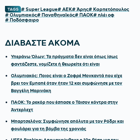
# Super League
# ΑΕΚ
# Άρης
# Καρπετόπουλος
TAGS
# Ολυμπιακός
# Παναθηναϊκός
# ΠΑΟΚ
# πλέι οφ
# Ποδόσφαιρο
ΔΙΑΒΑΣΤΕ ΑΚΟΜΑ
Υπεράνω Όλων: Τα πράγματα δεν είναι όπως ίσως
φαντάζεστε, νομίζετε ή θεωρείτε ότι είναι
Ολυμπιακός: Ποιος είναι ο Ζοφρέ Μονκαντά που είχε
βρει τον Εμπαπέ όταν ήταν 12 και συμφώνησε με τον
Βαγγέλη Μαρινάκη
ΠΑΟΚ: Το ρεκόρ που έσπασε ο Τάισον κόντρα στην
Άντερλεχτ
Μπαρτσελόνα: Συμφώνησε απόλυτα με τον Ρόδρι και
φουλάρει για τη βόμβα της χρονιάς