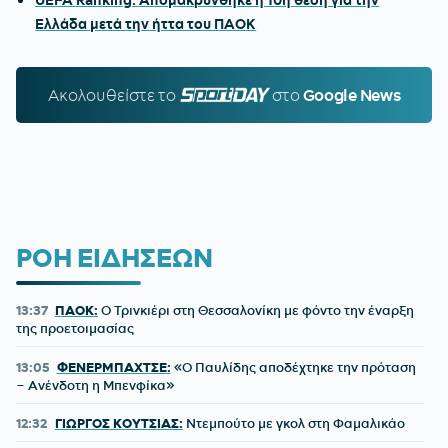
UEFA Ranking: Απομακρύνθηκε η 10η θέση για την
Ελλάδα μετά την ήττα του ΠΑΟΚ
Ακολουθείστε τo
SPORTDAY.GR
στο
Google News
ΡΟΗ ΕΙΔΗΣΕΩΝ
13:37
ΠΑΟΚ:
Ο Τρινκιέρι στη Θεσσαλονίκη με φόντο την έναρξη
της προετοιμασίας
13:05
ΦΕΝΕΡΜΠΑΧΤΣΕ:
«Ο Παυλίδης αποδέχτηκε την πρόταση
– Ανένδοτη η Μπενφίκα»
12:32
ΓΙΩΡΓΟΣ ΚΟΥΤΣΙΑΣ:
Ντεμπούτο με γκολ στη Φαμαλικάο