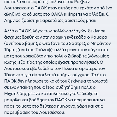
πιο πολύ να αφορά τις επιλογές του Ραζβάν
Λουτσέσκου: ο ΠΑΟΚ ήταν αυτός που ερχόταν από ένα
αληθινά κακό ματς στο ΟΑΚΑ κι έπρεπε να αλλάξει. Ο
Λημνιός ζορίστηκε αρκετά ως αριστερός μπακ.
Αλλά ο ΠΑΟΚ, λόγω των πολλών αλλαγών, ξεκίνησε
άσχημα: βρέθηκαν στην αρχική ενδεκάδα ο Καμαρά
(αντί του Σβαμπ), ο Οτο (αντί του Σάστρε), ο Μπράντον
Τόμας (αντί του Τσάλοφ), αλλά έμεινε στον πάγκο στο
ματς που χρειαζόταν πιο πολύ ο Ζίβκοβιτς (λόγω μίας
ίωσης, εξαιτίας της οποίας έχασε προπονήσεις). Ο
Λουτσέσκου έβαλε δεξιά τον Πέλκα κι αριστερά τον
Τάισον και για είκοσι λεπτά υπήρχε σύγχυση. Το ότι ο
ΠΑΟΚ δεν πλήρωσε το κακό του ξεκίνημα το χρωστά
σε έναν παίκτη που φέτος συζητήθηκε πολύ: ο
Μιχαηλίδης με ένα καταπληκτικό γκολ έδιωξε τη
μαυρίλα και βοήθησε τον ΠΑΟΚ να ηρεμήσει και να
πάρει το ματς στο δεύτερο ημίχρονο, χάρη και στις
παρεμβάσεις του Λουτσέσκου.