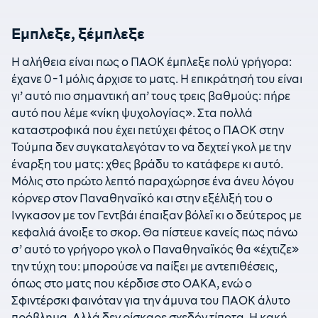
Εμπλεξε, ξέμπλεξε
Η αλήθεια είναι πως ο ΠΑΟΚ έμπλεξε πολύ γρήγορα:
έχανε 0-1 μόλις άρχισε το ματς. Η επικράτησή του είναι
γι’ αυτό πιο σημαντική απ’ τους τρεις βαθμούς: πήρε
αυτό που λέμε «νίκη ψυχολογίας». Στα πολλά
καταστροφικά που έχει πετύχει φέτος ο ΠΑΟΚ στην
Τούμπα δεν συγκαταλεγόταν το να δεχτεί γκολ με την
έναρξη του ματς: χθες βράδυ το κατάφερε κι αυτό.
Μόλις στο πρώτο λεπτό παραχώρησε ένα άνευ λόγου
κόρνερ στον Παναθηναϊκό και στην εξέλιξή του ο
Ινγκασον με τον Γεντβάι έπαιξαν βόλεϊ κι ο δεύτερος με
κεφαλιά άνοιξε το σκορ. Θα πίστευε κανείς πως πάνω
σ’ αυτό το γρήγορο γκολ ο Παναθηναϊκός θα «έχτιζε»
την τύχη του: μπορούσε να παίξει με αντεπιθέσεις,
όπως στο ματς που κέρδισε στο ΟΑΚΑ, ενώ ο
Σφιντέρσκι φαινόταν για την άμυνα του ΠΑΟΚ άλυτο
πρόβλημα. Αλλά δεν ρίσκαρε σχεδόν τίποτα. Η κακή