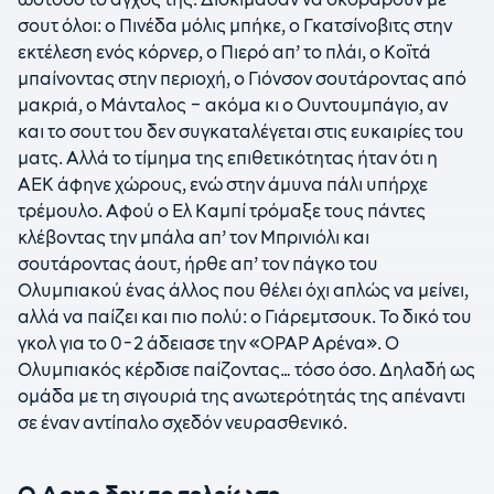
σουτ όλοι: ο Πινέδα μόλις μπήκε, ο Γκατσίνοβιτς στην
εκτέλεση ενός κόρνερ, ο Πιερό απ’ το πλάι, ο Κοϊτά
μπαίνοντας στην περιοχή, ο Γιόνσον σουτάροντας από
μακριά, ο Μάνταλος – ακόμα κι ο Ουντουμπάγιο, αν
και το σουτ του δεν συγκαταλέγεται στις ευκαιρίες του
ματς. Αλλά το τίμημα της επιθετικότητας ήταν ότι η
ΑΕΚ άφηνε χώρους, ενώ στην άμυνα πάλι υπήρχε
τρέμουλο. Αφού ο Ελ Καμπί τρόμαξε τους πάντες
κλέβοντας την μπάλα απ’ τον Μπρινιόλι και
σουτάροντας άουτ, ήρθε απ’ τον πάγκο του
Ολυμπιακού ένας άλλος που θέλει όχι απλώς να μείνει,
αλλά να παίζει και πιο πολύ: ο Γιάρεμτσουκ. Το δικό του
γκολ για το 0-2 άδειασε την «ΟPAP Aρένα». Ο
Ολυμπιακός κέρδισε παίζοντας… τόσο όσο. Δηλαδή ως
ομάδα με τη σιγουριά της ανωτερότητάς της απέναντι
σε έναν αντίπαλο σχεδόν νευρασθενικό.
Ο Αρης δεν το τελείωσε