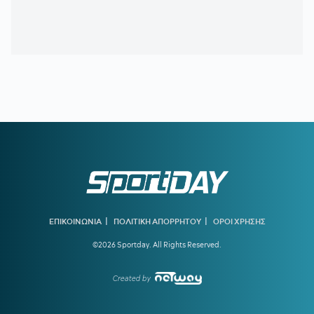
00:13
ΣΠΟΥΔΑΙΟΣ ΧΑΤΖΗΓΙΟΒΑΝΗΣ:
Κάλυψε το ποσό που
χρειαζόταν για ένα μικρό παιδί που δίνει μάχη με τον καρκίνο
23:56
Δημοπρατείται η μπάλα των ιστορικών γκολ του
Μαραντόνα επί της Αγγλίας στο Μουντιάλ 1986
23:33
ΜΕΓΑ-ΠΥΡΚΑΓΙΑ ΣΤΗΝ ΑΤΤΙΚΟΒΟΙΩΤΙΑ:
55% της
έκτασης κάηκε σε δύο νύχτες!
23:27
ΦΡΑΝΣΙΣΚΟ:
Η ανάρτηση του Γάλλου περί ανθρωπιάς
22:57
ΚΥΠΕΛΛΟ ΕΛΛΑΔΑΣ:
Αυτό είναι το πρόγραμμα του
δεύτερου προκριματικού γύρου
22:36
ΠΑΓΚΟΣΜΙΟ Κ20:
Πανελλήνιο ρεκόρ η Μπακογιάννη
|
|
ΕΠΙΚΟΙΝΩΝΙΑ
ΠΟΛΙΤΙΚΗ ΑΠΟΡΡΗΤΟΥ
ΟΡΟΙ ΧΡΗΣΗΣ
22:25
ΜΑΡΙΑ ΜΕΝΟΥΝΟΣ:
«Το έργο που έχει κάνει ο
©2026 Sportday. All Rights Reserved.
κ.Κούβελος είναι σπουδαίο»
Created by