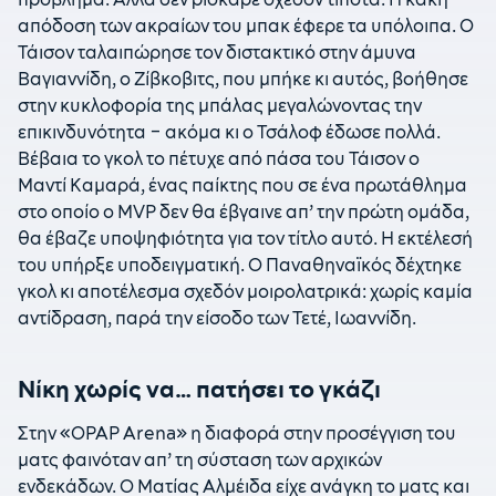
απόδοση των ακραίων του μπακ έφερε τα υπόλοιπα. Ο
Τάισον ταλαιπώρησε τον διστακτικό στην άμυνα
Βαγιαννίδη, ο Ζίβκοβιτς, που μπήκε κι αυτός, βοήθησε
στην κυκλοφορία της μπάλας μεγαλώνοντας την
επικινδυνότητα – ακόμα κι ο Τσάλοφ έδωσε πολλά.
Βέβαια το γκολ το πέτυχε από πάσα του Τάισον ο
Μαντί Καμαρά, ένας παίκτης που σε ένα πρωτάθλημα
στο οποίο ο MVP δεν θα έβγαινε απ’ την πρώτη ομάδα,
θα έβαζε υποψηφιότητα για τον τίτλο αυτό. Η εκτέλεσή
του υπήρξε υποδειγματική. Ο Παναθηναϊκός δέχτηκε
γκολ κι αποτέλεσμα σχεδόν μοιρολατρικά: χωρίς καμία
αντίδραση, παρά την είσοδο των Τετέ, Ιωαννίδη.
Νίκη χωρίς να… πατήσει το γκάζι
Στην «OPAP Αrena» η διαφορά στην προσέγγιση του
ματς φαινόταν απ’ τη σύσταση των αρχικών
ενδεκάδων. Ο Ματίας Αλμέιδα είχε ανάγκη το ματς και