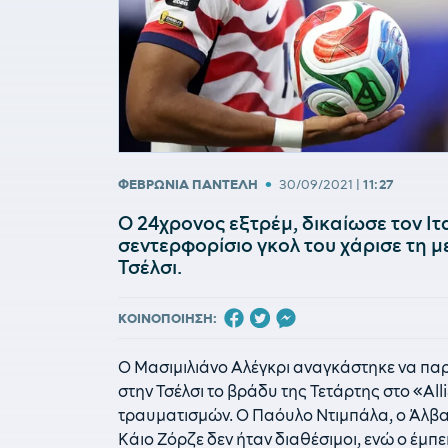
•
ΦΕΒΡΩΝΙΑ ΠΑΝΤΕΛΗ
30/09/2021
|
11:27
Ο 24χρονος εξτρέμ, δικαίωσε τον Ιτ
σεντερφορίσιο γκολ του χάρισε τη μ
Τσέλσι.
ΚΟΙΝΟΠΟΙΗΣΗ:
Ο Μασιμιλιάνο Αλέγκρι αναγκάστηκε να πα
στην Τσέλσι το βράδυ της Τετάρτης στο «Al
τραυματισμών. Ο Παόυλο Ντιμπάλα, ο Άλβα
Κάιο Ζόρζε δεν ήταν διαθέσιμοι, ενώ ο έμπ