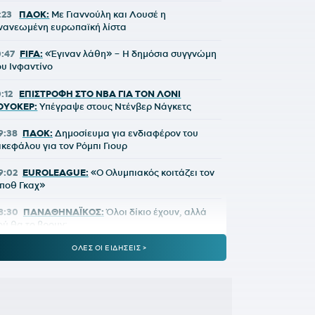
:23
ΠΑΟΚ:
Με Γιαννούλη και Λουσέ η
νανεωμένη ευρωπαϊκή λίστα
0:47
FIFA:
«Έγιναν λάθη» – Η δημόσια συγγνώμη
ου Ινφαντίνο
0:12
ΕΠΙΣΤΡΟΦΗ ΣΤΟ NBA ΓΙΑ ΤΟΝ ΛΟΝΙ
ΟΥΟΚΕΡ:
Υπέγραψε στους Ντένβερ Νάγκετς
9:38
ΠΑΟΚ:
Δημοσίευμα για ενδιαφέρον του
ικεφάλου για τον Ρόμπι Γιουρ
9:02
EUROLEAGUE:
«Ο Ολυμπιακός κοιτάζει τον
ποθ Γκαχ»
8:30
ΠΑΝΑΘΗΝΑΪΚΟΣ:
Όλοι δίκιο έχουν, αλλά
ού θα το βρουν;
ΟΛΕΣ ΟΙ ΕΙΔΗΣΕΙΣ >
8:02
ΑΘΛΗΤΙΚΕΣ ΜΕΤΑΔΟΣΕΙΣ:
Πού θα δείτε το
ΑΟΚ - Άντερλεχτ
0:25
ΠΑΝΑΘΗΝΑΪΚΟΣ:
Δείξε μου τα χαφ σου, να
ου πω τι ομάδα έχεις