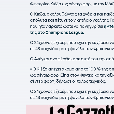
Φεντερίκο Κιέζα ως σέντερ φορ, με τον Μόιζ
Ο Κιέζα, ακολουθώντας τα χνάρια και παίζ
απόλυτα και πέτυχε το νικητήριο γκολ της Γ
που ήταν αρκετό ώστε να πανηγυρίσει
η «Μ
της στο Champions League.
Ο 24χρονος εξτρέμ, που έχει την ευχέρεια ν
σε 43 παιχνίδια με τη φανέλα των «μπιανκον
Ο Αλέγκρι αναφέρθηκε σε αυτή του την απ
«O Κιέζα απέχει ακόμα από το 100 % της α
ως σέντερ φορ. Είπα στον Φεντερίκο την αξιο
σέντερ φορ», δήλωσε ο Ιταλός τεχνικός.
Ο 24χρονος εξτρέμ, που έχει την ευχέρεια ν
σε 43 παιχνίδια με τη φανέλα των «μπιανκον