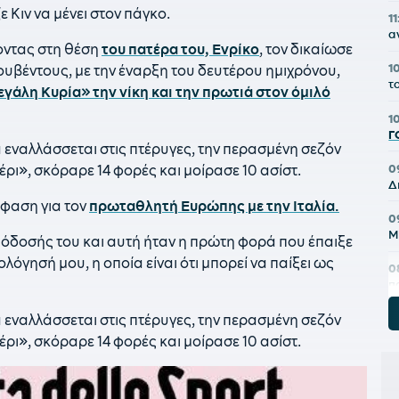
ε Κιν να μένει στον πάγκο.
11
α
οντας στη θέση
του πατέρα του, Ενρίκο
, τον δικαίωσε
1
ιουβέντους, με την έναρξη του δευτέρου ημιχρόνου,
τ
εγάλη Κυρία» την νίκη και την πρωτιά στον όμιλό
1
Γ
α εναλλάσσεται στις πτέρυγες, την περασμένη σεζόν
0
έρι», σκόραρε 14 φορές και μοίρασε 10 ασίστ.
Δ
όφαση για τον
πρωταθλητή Ευρώπης με την Ιταλία.
0
Μ
πόδοσής του και αυτή ήταν η πρώτη φορά που έπαιξε
λόγησή μου, η οποία είναι ότι μπορεί να παίξει ως
0
π
α εναλλάσσεται στις πτέρυγες, την περασμένη σεζόν
0
Π
έρι», σκόραρε 14 φορές και μοίρασε 10 ασίστ.
0
σ