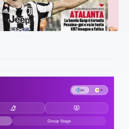
υ
2
2
Δ
2
π