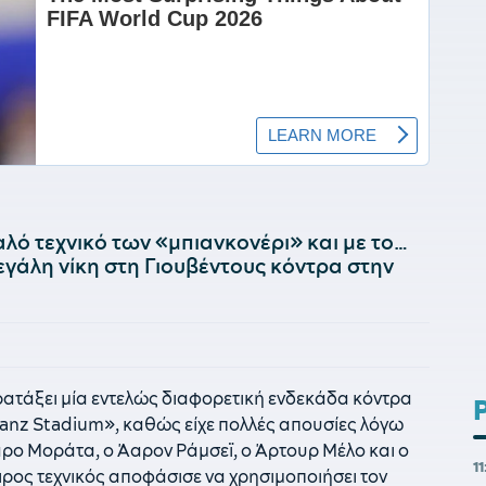
αλό τεχνικό των «μπιανκονέρι» και με το…
εγάλη νίκη στη Γιουβέντους κόντρα στην
ρατάξει μία εντελώς διαφορετική ενδεκάδα κόντρα
lianz Stadium», καθώς είχε πολλές απουσίες λόγω
ρο Μοράτα, ο Άαρον Ράμσεϊ, ο Άρτουρ Μέλο και ο
1
ειρος τεχνικός αποφάσισε να χρησιμοποιήσει τον