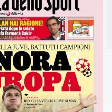
0
Β
0
Π
2
ν
ν
2
h
2
ρ
2
π
2
π
2