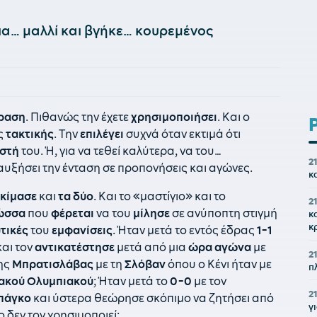
ια… μαλλί και βγήκε… κουρεμένος
ραση
. Πιθανώς την έχετε
χρησιμοποιήσει
. Και ο
ς
τακτικής
. Την
επιλέγει
συχνά όταν εκτιμά ότι
ιστή
του. Ή, για να τεθεί καλύτερα, να του…
2
 αυξήσει την ένταση σε προπονήσεις και αγώνες.
κ
κίμασε
και
τα δύο
. Και το «μαστίγιο» και το
2
ώσσα
που
φέρεται
να του
μίλησε
σε ανύποπτη στιγμή
κ
κ
τικές
του
εμφανίσεις
. Ήταν μετά το εντός έδρας
1-1
και τον
αντικατέστησε
μετά από μια
ώρα αγώνα
με
21
της
Μπρατισλάβας
με τη
Σλόβαν
όπου ο Κένι ήταν με
π
κακού Ολυμπιακού
; Ήταν μετά το
0-0
με τον
21
 πάγκο
και ύστερα θεώρησε σκόπιμο να ζητήσει από
γ
ο δεν τον χρησιμοποιεί;