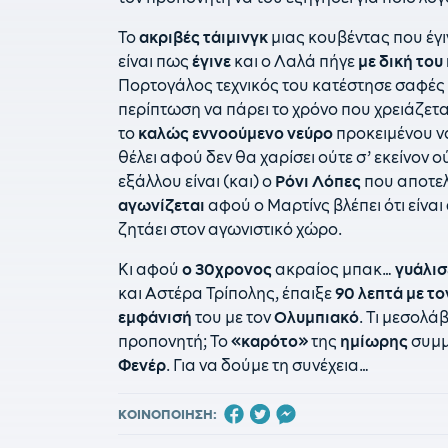
Το
ακριβές τάιμινγκ
μιας κουβέντας που έγ
είναι πως
έγινε
και ο Λαλά πήγε
με δική το
Πορτογάλος τεχνικός του κατέστησε σαφές 
περίπτωση να πάρει το χρόνο που χρειάζεται
το
καλώς εννοούμενο νεύρο
προκειμένου να
θέλει αφού δεν θα χαρίσει ούτε σ’ εκείνον 
εξάλλου είναι (και) ο
Ρόνι Λόπες
που αποτελ
αγωνίζεται
αφού ο Μαρτίνς βλέπει ότι είναι
ζητάει στον αγωνιστικό χώρο.
Κι αφού
ο 30χρονος
ακραίος μπακ…
γυάλισ
και Αστέρα Τρίπολης, έπαιξε
90 λεπτά με τ
εμφάνισή
του με τον
Ολυμπιακό
. Τι μεσολά
προπονητή; Το
«καρότο»
της
ημίωρης
συμμ
Φενέρ
. Για να δούμε τη συνέχεια…
ΚΟΙΝΟΠΟΙΗΣΗ: