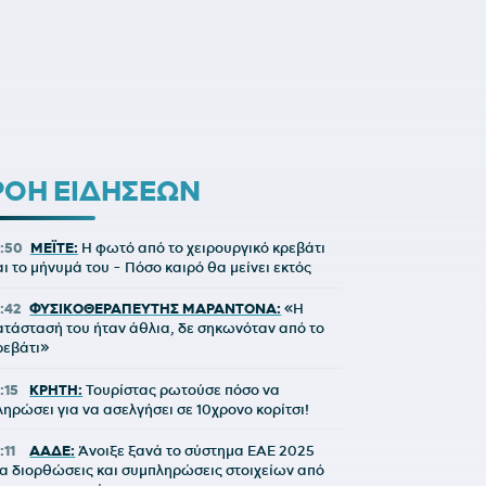
ΡΟΗ ΕΙΔΗΣΕΩΝ
1:50
ΜΕΪΤΕ:
Η φωτό από το χειρουργικό κρεβάτι
αι το μήνυμά του - Πόσο καιρό θα μείνει εκτός
1:42
ΦΥΣΙΚΟΘΕΡΑΠΕΥΤΗΣ ΜΑΡΑΝΤΟΝΑ:
«Η
ατάστασή του ήταν άθλια, δε σηκωνόταν από το
ρεβάτι»
:15
ΚΡΗΤΗ:
Τουρίστας ρωτούσε πόσο να
ληρώσει για να ασελγήσει σε 10χρονο κορίτσι!
:11
ΑΑΔΕ:
Άνοιξε ξανά το σύστημα ΕΑΕ 2025
ια διορθώσεις και συμπληρώσεις στοιχείων από