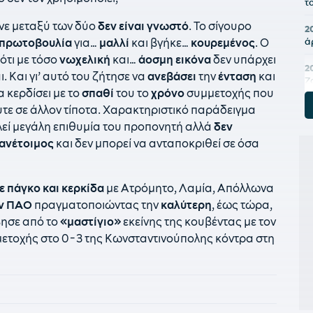
τ
ινε μεταξύ των δύο
δεν είναι γνωστό
. Το σίγουρο
2
ά
υ πρωτοβουλία
για…
μαλλί
και βγήκε…
κουρεμένος
. Ο
ότι με τόσο
νωχελική
και…
άοσμη εικόνα
δεν υπάρχει
2
. Και γι’ αυτό του ζήτησε να
ανεβάσει
την
ένταση
και
Ζ
 κερδίσει με το
σπαθί
του το
χρόνο
συμμετοχής που
2
ούτε σε άλλον τίποτα. Χαρακτηριστικό παράδειγμα
π
εί μεγάλη επιθυμία του προπονητή αλλά
δεν
ανέτοιμος
και δεν μπορεί να ανταποκριθεί σε όσα
2
π
ε
υ
ε πάγκο και κερκίδα
με Ατρόμητο, Λαμία, Απόλλωνα
ον ΠΑΟ
πραγματοποιώντας την
καλύτερη
, έως τώρα,
2
βησε από το
«μαστίγιο»
εκείνης της κουβέντας με τον
Ι
κ
ετοχής στο 0-3 της Κωνσταντινούπολης κόντρα στη
1
«
1