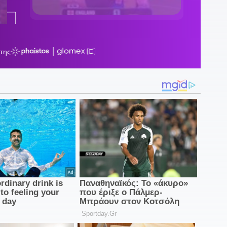
μ
1
μ
α
Ν