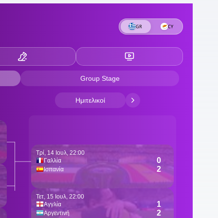
δ
1
σ
Π
1
Τ
1
ε
1
1
Ά
1
φ
1
Ρ
17