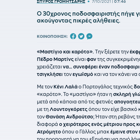
•
ΣΠΥΡΟΣ ΓΡΟΜΗΤΣΑΡΗΣ
7/10/2021
|
07:46
Ο 30χρονος ποδοσφαιριστής πήγε γ
ακούγοντας πικρές αλήθειες.
ΚΟΙΝΟΠΟΙΗΣΗ:
«Μαστίγιο και καρότο».
Την ξέρετε την
έκφ
Πέδρο Μαρτίνς
είναι
φαν
της συγκεκριμένη
χρειάζεται
να… συνεφέρει έναν ποδοσφαιρ
τσιγκλήσει
τον
εγωϊσμό
και να τον κάνει να
Με τον
Κένι Λαλά
ο Πορτογάλος τεχνικός
δο
«καρότο». To «μαστίγιο» ήταν η
σκληρή γλ
μετά από κάποια από τις φετινές
απογοητευ
με τη
Λουντογκόρετς
όπου τον είχε βασικό 
τον
Θανάση Ανδρούτσο
; Ήταν στη ρεβάνς 
διαφορά
ο χειρότερος ενός μέτριου προς 
Ατρόμητο
όπου ο Γάλλος μπακ
έμεινε στον
τον προπονητή να του εξηγήσει για ποιό λόγ