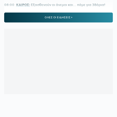
08:00
ΚΑΙΡΟΣ:
Εξασθενούν οι άνεμοι και... πάμε για 38άρια!
00:26
ΠΑΟΚ:
Το 'χει ξαναπάθει, αλλά τώρα έσπασε κάθε
ΟΛΕΣ ΟΙ ΕΙΔΗΣΕΙΣ >
αρνητικό ρεκόρ
00:13
ΣΠΟΥΔΑΙΟΣ ΧΑΤΖΗΓΙΟΒΑΝΗΣ:
Κάλυψε το ποσό που
χρειαζόταν για ένα μικρό παιδί που δίνει μάχη με τον καρκίνο
23:56
Δημοπρατείται η μπάλα των ιστορικών γκολ του
Μαραντόνα επί της Αγγλίας στο Μουντιάλ 1986
23:33
ΜΕΓΑ-ΠΥΡΚΑΓΙΑ ΣΤΗΝ ΑΤΤΙΚΟΒΟΙΩΤΙΑ:
55% της
έκτασης κάηκε σε δύο νύχτες!
23:27
ΦΡΑΝΣΙΣΚΟ:
Η ανάρτηση του Γάλλου περί ανθρωπιάς
22:57
ΚΥΠΕΛΛΟ ΕΛΛΑΔΑΣ:
Αυτό είναι το πρόγραμμα του
δεύτερου προκριματικού γύρου
22:36
ΠΑΓΚΟΣΜΙΟ Κ20:
Πανελλήνιο ρεκόρ η Μπακογιάννη
22:25
ΜΑΡΙΑ ΜΕΝΟΥΝΟΣ:
«Το έργο που έχει κάνει ο
κ.Κούβελος είναι σπουδαίο»