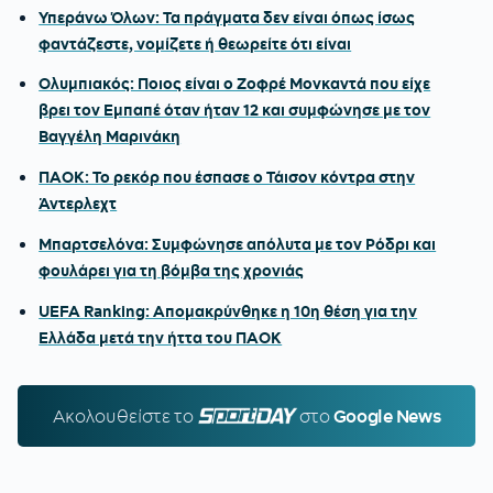
Υπεράνω Όλων: Τα πράγματα δεν είναι όπως ίσως
φαντάζεστε, νομίζετε ή θεωρείτε ότι είναι
Ολυμπιακός: Ποιος είναι ο Ζοφρέ Μονκαντά που είχε
βρει τον Εμπαπέ όταν ήταν 12 και συμφώνησε με τον
Βαγγέλη Μαρινάκη
ΠΑΟΚ: Το ρεκόρ που έσπασε ο Τάισον κόντρα στην
Άντερλεχτ
Μπαρτσελόνα: Συμφώνησε απόλυτα με τον Ρόδρι και
φουλάρει για τη βόμβα της χρονιάς
UEFA Ranking: Απομακρύνθηκε η 10η θέση για την
Ελλάδα μετά την ήττα του ΠΑΟΚ
Ακολουθείστε τo
SPORTDAY.GR
στο
Google News