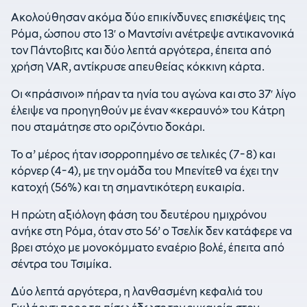
Ακολούθησαν ακόμα δύο επικίνδυνες επισκέψεις της
Ρόμα, ώσπου στο 13′ ο Μαντσίνι ανέτρεψε αντικανονικά
τον Πάντοβιτς και δύο λεπτά αργότερα, έπειτα από
χρήση VAR, αντίκρυσε απευθείας κόκκινη κάρτα.
Οι «πράσινοι» πήραν τα ηνία του αγώνα και στο 37′ λίγο
έλειψε να προηγηθούν με έναν «κεραυνό» του Κάτρη
που σταμάτησε στο οριζόντιο δοκάρι.
Το α’ μέρος ήταν ισορροπημένο σε τελικές (7-8) και
κόρνερ (4-4), με την ομάδα του Μπενίτεθ να έχει την
κατοχή (56%) και τη σημαντικότερη ευκαιρία.
Η πρώτη αξιόλογη φάση του δευτέρου ημιχρόνου
ανήκε στη Ρόμα, όταν στο 56’ ο Τσελίκ δεν κατάφερε να
βρει στόχο με μονοκόμματο εναέριο βολέ, έπειτα από
σέντρα του Τσιμίκα.
Δύο λεπτά αργότερα, η λανθασμένη κεφαλιά του