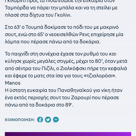
Γκιλάρντι προς τα πίσω έδωσε την ευκαιρία στον
Ταμπόρδα να πάρει την μπάλα και να τη στείλει με
πλασέ στα δίχτυα του Γκολίνι.
Στο 63’ ο Τουμπά δοκίμασε το πόδι του με μακρινό
σουτ, ενώ στο 65’ ο νεοεισελθών Ρενς επιχείρησε μία
λόμπα που πέρασε πάνω από τα δοκάρια.
Το παιχνίδι στη συνέχεια έχασε τον ρυθμό του και
κύλησε χωρίς μεγάλες στιγμές, μέχρι το 80’, όταν μετά
από σέντρα του Πιζίλι, ο Ζιολκόφσκι πήρε την κεφαλιά
και έφερε το ματς στα ίσα για τους «τζιαλορόσι».
Manos
Η ύστατη ευκαιρία του Παναθηναϊκού για νίκη ήταν
ένα εκτός περιοχής σουτ του Ζαρουρί που πέρασε
πάνω από τα δοκάρια στο 89′.
ΚΟΙΝΟΠΟΙΗΣΗ: