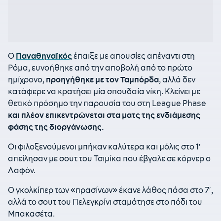
Ο
Παναθηναϊκός
έπαιξε με απουσίες απέναντι στη
Ρόμα, ευνοήθηκε από την αποβολή από το πρώτο
ημίχρονο,
προηγήθηκε με τον Ταμπόρδα
, αλλά δεν
κατάφερε να κρατήσει μία σπουδαία νίκη. Κλείνει με
θετικό πρόσημο την παρουσία του στη League Phase
και πλέον επικεντρώνεται στα ματς της ενδιάμεσης
φάσης της διοργάνωσης.
Οι φιλοξενούμενοι μπήκαν καλύτερα και μόλις στο 1′
απείλησαν με σουτ του Τσιμίκα που έβγαλε σε κόρνερ ο
Λαφόν.
Ο γκολκίπερ των «πρασίνων» έκανε λάθος πάσα στο 7′,
αλλά το σουτ του Πελεγκρίνι σταμάτησε στο πόδι του
Μπακασέτα.