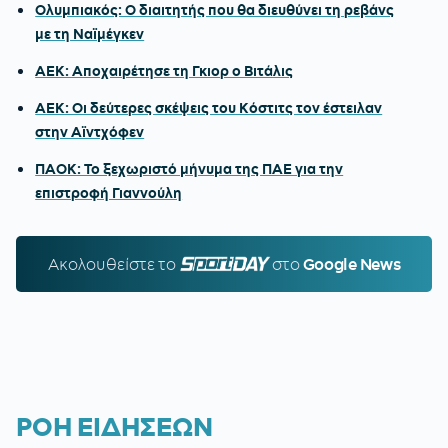
Ολυμπιακός: Ο διαιτητής που θα διευθύνει τη ρεβάνς
με τη Ναϊμέγκεν
ΑΕΚ: Αποχαιρέτησε τη Γκιορ ο Βιτάλις
ΑΕΚ: Οι δεύτερες σκέψεις του Κόστιτς τον έστειλαν
στην Αϊντχόφεν
ΠΑΟΚ: Το ξεχωριστό μήνυμα της ΠΑΕ για την
επιστροφή Γιαννούλη
Ακολουθείστε τo
SPORTDAY.GR
στο
Google News
ΡΟΗ ΕΙΔΗΣΕΩΝ