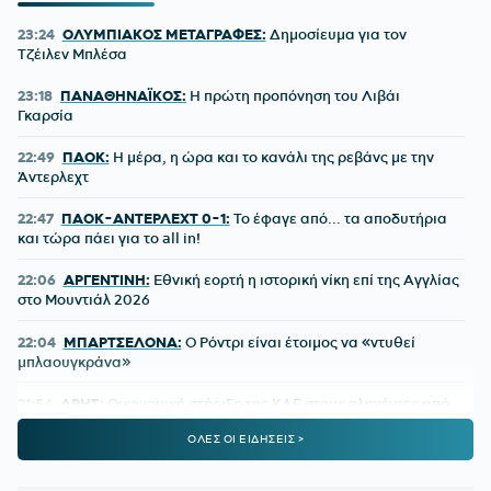
23:24
ΟΛΥΜΠΙΑΚΟΣ ΜΕΤΑΓΡΑΦΕΣ:
Δημοσίευμα για τον
Τζέιλεν Μπλέσα
23:18
ΠΑΝΑΘΗΝΑΪΚΟΣ:
Η πρώτη προπόνηση του Λιβάι
Γκαρσία
22:49
ΠΑΟΚ:
Η μέρα, η ώρα και το κανάλι της ρεβάνς με την
Άντερλεχτ
22:47
ΠΑΟΚ-ΑΝΤΕΡΛΕΧΤ 0-1:
Το έφαγε από... τα αποδυτήρια
και τώρα πάει για το all in!
22:06
ΑΡΓΕΝΤΙΝΗ:
Εθνική εορτή η ιστορική νίκη επί της Αγγλίας
στο Μουντιάλ 2026
22:04
ΜΠΑΡΤΣΕΛΟΝΑ:
Ο Ρόντρι είναι έτοιμος να «ντυθεί
μπλαουγκράνα»
21:54
ΑΡΗΣ:
Οικονομική στήριξη της ΚΑΕ στους πληγέντες από
τις πυρκαγιές
ΟΛΕΣ ΟΙ ΕΙΔΗΣΕΙΣ >
21:46
ΟΡΙΣΤΙΚΗ ΣΥΜΦΩΝΙΑ:
Ο Βινίσιους μένει στη Ρεάλ
Μαδρίτης έως το 2032