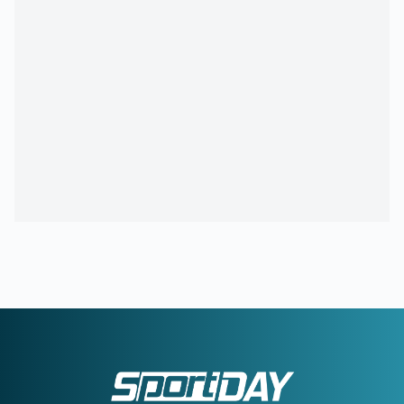
21:21
ΟΛΥΜΠΙΑΚΟΣ:
Ο διαιτητής που θα διευθύνει τη ρεβάνς
με τη Ναϊμέγκεν
21:05
ΑΕΚ:
Αποχαιρέτησε τη Γκιορ ο Βιτάλις
21:03
ΡΕΑΛ ΜΑΔΡΙΤΗΣ:
Deal 120 εκατ. ευρώ για τον Γιαν
Ντιομαντέ
20:46
325 οι αυτοψίες σε σπίτια που κάηκαν από τις φωτιές –
«Κόκκινα» 118 σπίτια
20:43
ΑΛΕΞΗΣ ΓΙΑΝΝΟΥΛΙΑΣ:
Γκαρντ... Νέας Σμύρνης,
δήμαρχος Σικάγου!
20:33
ΟΥΡΟΥΓΟΥΑΗ:
Ο Φορλάν στον πάγκο της «Σελέστε»
20:16
ΟΛΥΜΠΙΑΚΟΣ:
Ανακοινώθηκε από τη Ρίβερ Πλέιτ ο
Ορτέγκα
20:10
SUPER LEAGUE:
Η ΕΕΑ χορήγησε πιστοποιητικά
συμμετοχής σε Άρη και Κηφισιά
19:39
ΠΑΟΚ:
Η ενδεκάδα κόντρα στην Άντερλεχτ