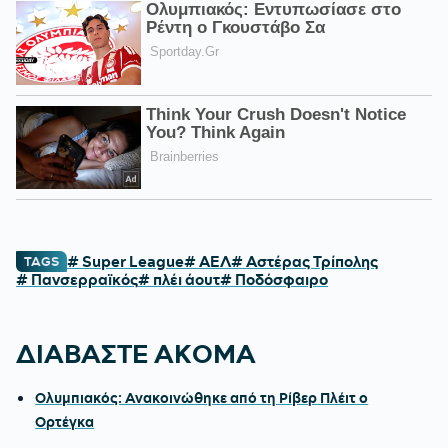
# Super League
# ΑΕΛ
# Αστέρας Τρίπολης
TAGS
# Πανσερραϊκός
# πλέι άουτ
# Ποδόσφαιρο
ΔΙΑΒΑΣΤΕ ΑΚΟΜΑ
Ολυμπιακός: Ανακοινώθηκε από τη Ρίβερ Πλέιτ ο
Ορτέγκα