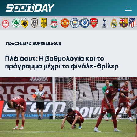
ΠΟΔΟΣΦΑΙΡΟ
SUPER LEAGUE
Πλέι άουτ: Η βαθμολογία και το
πρόγραμμα μέχρι το φινάλε-θρίλερ