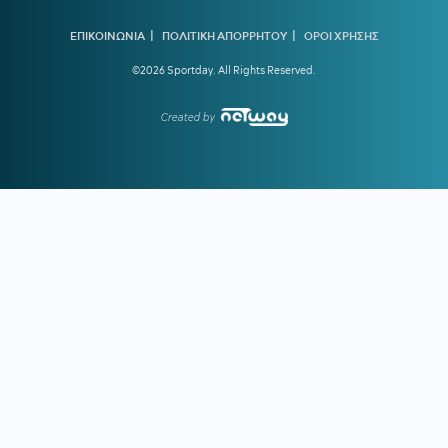
|
|
19:31
ΑΕΚ:
Οι δεύτερες σκέψεις του Κόστιτς τον έστειλαν στην
ΕΠΙΚΟΙΝΩΝΙΑ
ΠΟΛΙΤΙΚΗ ΑΠΟΡΡΗΤΟΥ
ΟΡΟΙ ΧΡΗΣΗΣ
Αϊντχόφεν
©2026 Sportday. All Rights Reserved.
19:25
ΑΡΗΣ ΜΕΤΑΓΡΑΦΕΣ:
Ο Ανταμ Μοκόκα στα κιτρινόμαυρα
για δύο χρόνια
Created by
19:02
ΠΑΟΚ:
Το ξεχωριστό μήνυμα της ΠΑΕ για την επιστροφή
Γιαννούλη