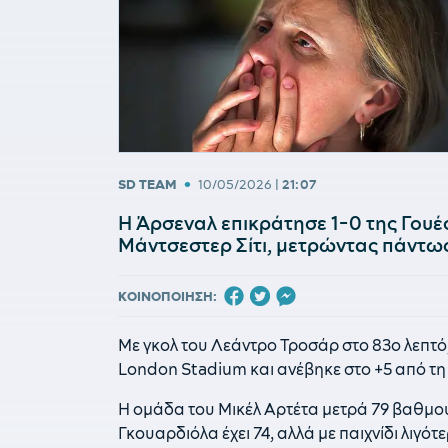
•
SD TEAM
10/05/2026
|
21:07
Η Άρσεναλ επικράτησε 1-0 της Γουέ
Μάντσεστερ Σίτι, μετρώντας πάντω
ΚΟΙΝΟΠΟΙΗΣΗ:
Με γκολ του Λεάντρο Τροσάρ στο 83ο λεπτό
London Stadium και ανέβηκε στο +5 από τη 
Η ομάδα του Μικέλ Αρτέτα μετρά 79 βαθμούς
Γκουαρδιόλα έχει 74, αλλά με παιχνίδι λιγότε