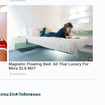
στερ Σίτι
# Ποδόσφαιρο