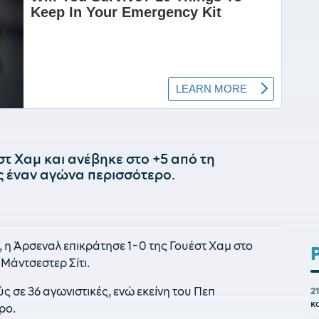
στ Χαμ και ανέβηκε στο +5 από τη
ς έναν αγώνα περισσότερο.
, η Άρσεναλ επικράτησε 1-0 της Γουέστ Χαμ στο
Μάντσεστερ Σίτι.
 σε 36 αγωνιστικές, ενώ εκείνη του Πεπ
2
κ
ρο.