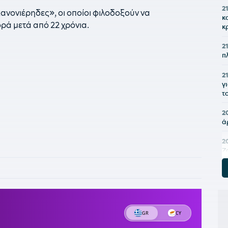
2
κανονιέρηδες», οι οποίοι φιλοδοξούν να
κ
ά μετά από 22 χρόνια.
κ
21
π
21
γ
τ
2
ά
2
Ζ
2
π
2
π
ε
υ