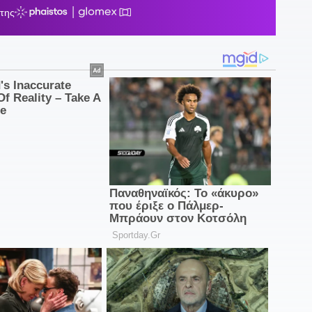
Ά
1
φ
1
Ρ
17
μ
1
μ
α
Ν