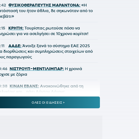
1:42
ΦΥΣΙΚΟΘΕΡΑΠΕΥΤΗΣ ΜΑΡΑΝΤΟΝΑ:
«Η
ατάστασή του ήταν άθλια, δε σηκωνόταν από το
ρεβάτι»
:15
ΚΡΗΤΗ:
Τουρίστας ρωτούσε πόσο να
ληρώσει για να ασελγήσει σε 10χρονο κορίτσι!
:11
ΑΑΔΕ:
Άνοιξε ξανά το σύστημα ΕΑΕ 2025
ια διορθώσεις και συμπληρώσεις στοιχείων από
ους παραγωγούς
0:46
ΝΙΣΤΡΟΥΠ-ΜΕΝΤΙΛΙΜΠΑΡ:
Η χρονιά
ρχισε με ζόρια
0:38
ΚΙΝΑΝ ΕΒΑΝΣ:
Ανακοινώθηκε από τη
αλγκίρις και… πάει Λόντον Λάιονς
ΟΛΕΣ ΟΙ ΕΙΔΗΣΕΙΣ >
0:32
ΠΑΡΑΣΚΗΝΙΟ:
Ελληνική ομάδα έκανε
ρόταση στον Θεμπάγιος
0:31
Υπό απειλή δίωξης κοινωνικοί λειτουργοί
ου αρνούνται να εκτελέσουν εισαγγελικές
ντολές – Ακραία υποστελέχωση στις κοινωνικές
πηρεσίες