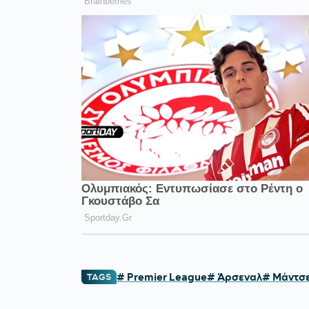
# Premier League
# Άρσεναλ
# Μάντσε
TAGS