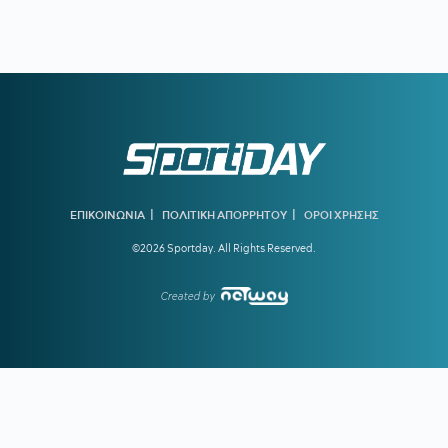
με τον Φώτη Ιωαννίδη
17:26
ΟΛΥΜΠΙΑΚΟΣ:
Επέστρεψε ο Δημήτρης Ρέτσος
17:13
ΜΟΚΟΚΑ:
«Θέλουμε να χτίσουμε κάτι μεγάλο στον Άρη»
17:02
ΙΣΑ:
Έκκληση για εντατικοποίηση των μέτρων κατά των
κουνουπιών λόγω της αυξημένης κυκλοφορίας του ιού του
Δυτικού Νείλου στην Αττική
17:00
ΠΑΡΑΛΙΕΣ:
έλεγχοι με drones και MyCoast σε πάνω από
300 παραλίες - Πρόστιμα έως 73.000 ευρώ
|
|
ΕΠΙΚΟΙΝΩΝΙΑ
ΠΟΛΙΤΙΚΗ ΑΠΟΡΡΗΤΟΥ
ΟΡΟΙ ΧΡΗΣΗΣ
©2026 Sportday. All Rights Reserved.
16:55
ΣΑΝ ΣΗΜΕΡΑ - ΧΟΥΑΝ ΚΑΡΛΟΣ ΖΑΜΠΑΛΑ:
Η ζωή του
νεότερου χρυσού ολυμπιονίκη του Μαραθωνίου ήταν ένα...
μυστήριο
Created by
16:41
Υποχώρησε το 3,4% ο πληθωρισμός τον Ιούλιο
16:31
ΑΕΚ:
Η πρώτη επίσκεψη του Λόβρο Μάγερ στη Νέα
Φιλαδέλφεια