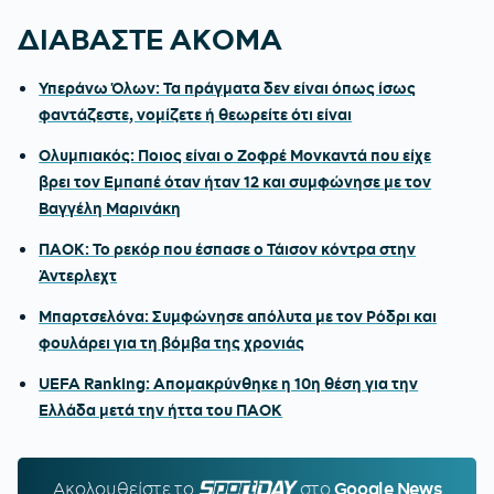
ΔΙΑΒΑΣΤΕ ΑΚΟΜΑ
Υπεράνω Όλων: Τα πράγματα δεν είναι όπως ίσως
φαντάζεστε, νομίζετε ή θεωρείτε ότι είναι
Ολυμπιακός: Ποιος είναι ο Ζοφρέ Μονκαντά που είχε
βρει τον Εμπαπέ όταν ήταν 12 και συμφώνησε με τον
Βαγγέλη Μαρινάκη
ΠΑΟΚ: Το ρεκόρ που έσπασε ο Τάισον κόντρα στην
Άντερλεχτ
Μπαρτσελόνα: Συμφώνησε απόλυτα με τον Ρόδρι και
φουλάρει για τη βόμβα της χρονιάς
UEFA Ranking: Απομακρύνθηκε η 10η θέση για την
Ελλάδα μετά την ήττα του ΠΑΟΚ
Ακολουθείστε τo
SPORTDAY.GR
στο
Google News