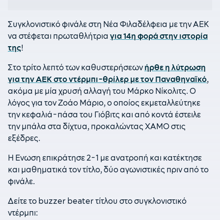
Συγκλονιστικό φινάλε στη Νέα Φιλαδέλφεια με την ΑΕΚ
να στέφεται πρωταθλήτρια
για 14η φορά στην ιστορία
της
!
Στο τρίτο λεπτό των καθυστερήσεων
ήρθε η λύτρωση
για την ΑΕΚ στο ντέρμπι-θρίλερ με τον Παναθηναϊκό
,
ακόμα με μία χρυσή αλλαγή του Μάρκο Νίκολιτς. Ο
λόγος για τον Ζοάο Μάριο, ο οποίος εκμεταλλεύτηκε
την κεφαλιά-πάσα του Γιόβιτς και από κοντά έστειλε
την μπάλα στα δίχτυα, προκαλώντας ΧΑΜΟ στις
εξέδρες.
Η Ενωση επικράτησε 2-1 με ανατροπή και κατέκτησε
και μαθηματικά τον τίτλο, δύο αγωνιστικές πριν από το
φινάλε.
Δείτε το buzzer beater τίτλου στο συγκλονιστικό
ντέρμπι: