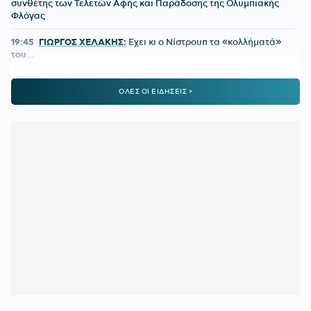
συνθέτης των Τελετών Αφής και Παράδοσης της Ολυμπιακής
Φλόγας
19:45
ΓΙΩΡΓΟΣ ΧΕΛΑΚΗΣ:
Εχει κι ο Νίστρουπ τα «κολλήματά»
του...
19:04
ΠΑΟΚ:
Πρόταση της Γαλατάσαραϊ για δανεισμό του
ΟΛΕΣ ΟΙ ΕΙΔΗΣΕΙΣ >
Κωνσταντέλια
19:01
Tα συγχαρητήρια του Ισίδωρου Κούβελου στην Εβελυν
Μητροπούλου και το ευχαριστώ στον Πρόεδρο της ΕΟΕ
18:47
ΤΙ ΕΙΝΑΙ ΤΟ «PAPARA»:
Ο χορηγός της Τραμπζονσπόρ
που έγινε viral λόγω Σαλάχ
18:30
ΟΛΥΜΠΙΑΚΟΣ:
Μέχρι τη Δευτέρα (10/8) τα εισιτήρια της
ρεβάνς με τη Ναϊμέγκεν
18:03
Στον Ολυμπιακό ο γιος του Τζιοβάνι
18:00
ΠΑΟΚ:
Η παρακάμερα του αγώνα με την Άντερλεχτ -
Όλα όσα δεν είδατε
17:35
ΕΛΕΝΗ ΒΟΥΛΓΑΡΑΚΗ:
Ξέσπασε μετά τις φήμες χωρισμού