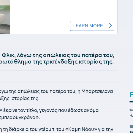
ι Φλικ, λόγω της απώλειας του πατέρα του,
ρωτάθλημα της τρισένδοξης ιστορίας της.
 λόγω της απώλειας του πατέρα του, η Μπαρτσελόνα
ξης ιστορίας της.
 έκρινε τον τίτλο, γεγονός που έδωσε ακόμα
16
Η
 «μπλαουγκράνα».
1
 τη διάρκεια του ντέρμπι του «Καμπ Νόου» για την
Χ