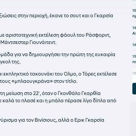
1
ξιώσεις στην περιοχή, έκανε το σουτ και o Γκαρσία
π
1
Α
′ με αριστοτεχνική εκτέλεση φάουλ του Ράσφορντ,
 Μάντσεστερ Γιουνάιτεντ.
1
ομάδα για να δημιουργήσει την πρώτη της ευκαιρία
1
 γκολ της.
π
ι εκπληκτικό τακουνάκι του Ολμο, ο Τόρες εκτέλεσε
1
γ
τους «μπλαουγκράνα» στον τίτλο.
12
η μείωση στο 22′, όταν ο Γκονθάλο Γκαρθία
Β
ε καλά το πλασέ και η μπάλα πέρασε λίγο δίπλα από
1
11
ύρισμα για τον Βινίσιους, αλλά ο Ερικ Γκαρσία
α
.
1