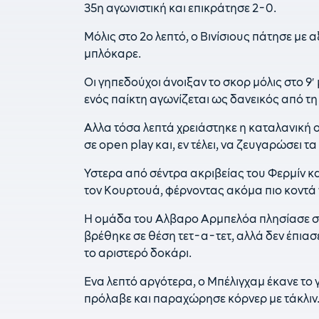
35η αγωνιστική και επικράτησε 2-0.
Μόλις στο 2ο λεπτό, ο Βινίσιους πάτησε με α
μπλόκαρε.
Οι γηπεδούχοι άνοιξαν το σκορ μόλις στο 9
ενός παίκτη αγωνίζεται ως δανεικός από τη
Αλλα τόσα λεπτά χρειάστηκε η καταλανική 
σε open play και, εν τέλει, να ζευγαρώσει τα
Υστερα από σέντρα ακριβείας του Φερμίν κα
τον Κουρτουά, φέρνοντας ακόμα πιο κοντά 
Η ομάδα του Αλβαρο Αρμπελόα πλησίασε στ
βρέθηκε σε θέση τετ-α-τετ, αλλά δεν έπιασ
το αριστερό δοκάρι.
Ενα λεπτό αργότερα, ο Μπέλιγχαμ έκανε το γ
πρόλαβε και παραχώρησε κόρνερ με τάκλιν