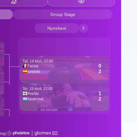
0
Π
2
ν
ν