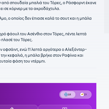
 από σπουδαία μπαλιά του Τόρες, ο Ράσφορντ έκανε
τ
ει σε κόρνερ με τα ακροδάχτυλα.
1
μο, ο οποίος δεν έπιασε καλά το σουτ και η μπάλα
Γ
0
Δ
ηρό φάουλ του Ασένθιο στον Τόρες, πέντε λεπτά
 πλασέ του Τόρες.
0
Μ
αν οφσάιντ, ενώ 11 λεπτά αργότερα ο Αλεξάντερ-
0
 την κεφαλιά, η μπάλα βρήκε στον Ραφίνια και
π
ευταία φάση του ντέρμπι.
0
Π
0
σ
0
Β