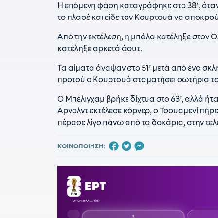
Η επόμενη φάση καταγράφηκε στο 38′, όταν
το πλασέ και είδε τον Κουρτουά να αποκρού
Από την εκτέλεση, η μπάλα κατέληξε στον Ολ
κατέληξε αρκετά άουτ.
Τα αίματα άναψαν στο 51’ μετά από ένα σκλ
προτού ο Κουρτουά σταματήσει σωτήρια το
Ο Μπέλιγχαμ βρήκε δίχτυα στο 63’, αλλά ήτ
Αρνολντ εκτέλεσε κόρνερ, ο Τσουαμενί πήρε
πέρασε λίγο πάνω από τα δοκάρια, στην τελ
ΚΟΙΝΟΠΟΙΗΣΗ: