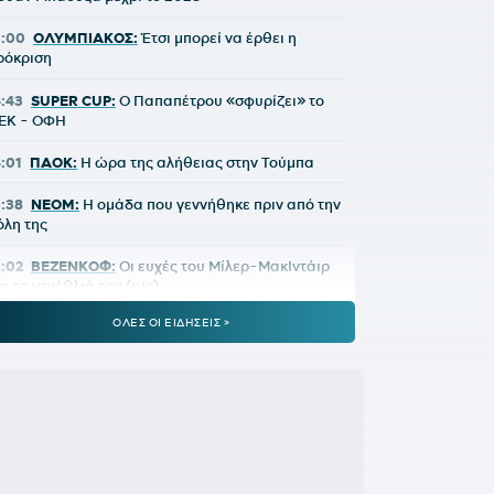
5:00
ΟΛΥΜΠΙΑΚΟΣ:
Έτσι μπορεί να έρθει η
ρόκριση
4:43
SUPER CUP:
Ο Παπαπέτρου «σφυρίζει» το
ΕΚ - ΟΦΗ
4:01
ΠΑΟΚ:
Η ώρα της αλήθειας στην Τούμπα
3:38
NEOM:
Η ομάδα που γεννήθηκε πριν από την
όλη της
3:02
ΒΕΖΕΝΚΟΦ:
Οι ευχές του Μίλερ-ΜακΙντάιρ
ια τα γενέθλιά του (pic)
ΟΛΕΣ ΟΙ ΕΙΔΗΣΕΙΣ >
:31
ΑΕΚ:
Επίσημα στα κιτρινόμαυρα ο Μιλάν
ιτάλις
1:56
Είναι λίγο άδικο να είσαι ο Ολυμπιακός
:23
ΠΑΟΚ:
Με Γιαννούλη και Λουσέ η
νανεωμένη ευρωπαϊκή λίστα
0:47
FIFA:
«Έγιναν λάθη» – Η δημόσια συγγνώμη