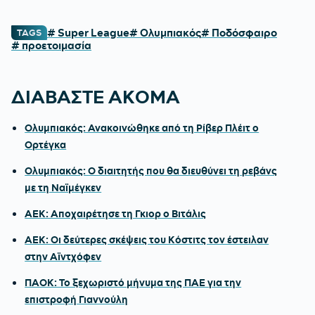
# Super League
# Ολυμπιακός
# Ποδόσφαιρο
TAGS
# προετοιμασία
ΔΙΑΒΑΣΤΕ ΑΚΟΜΑ
Ολυμπιακός: Ανακοινώθηκε από τη Ρίβερ Πλέιτ ο
Ορτέγκα
Ολυμπιακός: Ο διαιτητής που θα διευθύνει τη ρεβάνς
με τη Ναϊμέγκεν
ΑΕΚ: Αποχαιρέτησε τη Γκιορ ο Βιτάλις
ΑΕΚ: Οι δεύτερες σκέψεις του Κόστιτς τον έστειλαν
στην Αϊντχόφεν
ΠΑΟΚ: Το ξεχωριστό μήνυμα της ΠΑΕ για την
επιστροφή Γιαννούλη