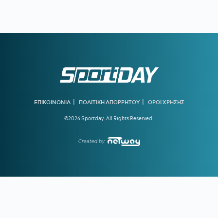
20:33
ΟΥΡΟΥΓΟΥΑΗ:
Ο Φορλάν στον πάγκο της «Σελέστε»
20:16
ΟΛΥΜΠΙΑΚΟΣ:
Ανακοινώθηκε από τη Ρίβερ Πλέιτ ο
Ορτέγκα
20:10
SUPER LEAGUE:
Η ΕΕΑ χορήγησε πιστοποιητικά
συμμετοχής σε Άρη και Κηφισιά
19:39
ΠΑΟΚ:
Η ενδεκάδα κόντρα στην Άντερλεχτ
|
|
19:31
ΑΕΚ:
Οι δεύτερες σκέψεις του Κόστιτς τον έστειλαν στην
ΕΠΙΚΟΙΝΩΝΙΑ
ΠΟΛΙΤΙΚΗ ΑΠΟΡΡΗΤΟΥ
ΟΡΟΙ ΧΡΗΣΗΣ
Αϊντχόφεν
©2026 Sportday. All Rights Reserved.
19:25
ΑΡΗΣ ΜΕΤΑΓΡΑΦΕΣ:
Ο Ανταμ Μοκόκα στα κιτρινόμαυρα
για δύο χρόνια
Created by
19:02
ΠΑΟΚ:
Το ξεχωριστό μήνυμα της ΠΑΕ για την επιστροφή
Γιαννούλη