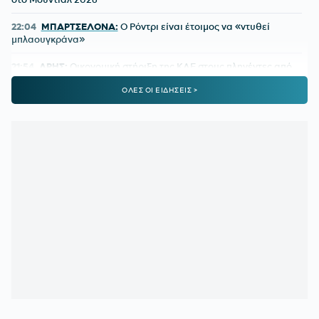
22:04
ΜΠΑΡΤΣΕΛΟΝΑ:
Ο Ρόντρι είναι έτοιμος να «ντυθεί
μπλαουγκράνα»
21:54
ΑΡΗΣ:
Οικονομική στήριξη της ΚΑΕ στους πληγέντες από
τις πυρκαγιές
ΟΛΕΣ ΟΙ ΕΙΔΗΣΕΙΣ >
21:46
ΟΡΙΣΤΙΚΗ ΣΥΜΦΩΝΙΑ:
Ο Βινίσιους μένει στη Ρεάλ
Μαδρίτης έως το 2032
21:21
ΟΛΥΜΠΙΑΚΟΣ:
Ο διαιτητής που θα διευθύνει τη ρεβάνς
με τη Ναϊμέγκεν
21:05
ΑΕΚ:
Αποχαιρέτησε τη Γκιορ ο Βιτάλις
21:03
ΡΕΑΛ ΜΑΔΡΙΤΗΣ:
Deal 120 εκατ. ευρώ για τον Γιαν
Ντιομαντέ
20:46
325 οι αυτοψίες σε σπίτια που κάηκαν από τις φωτιές –
«Κόκκινα» 118 σπίτια
20:43
ΑΛΕΞΗΣ ΓΙΑΝΝΟΥΛΙΑΣ:
Γκαρντ... Νέας Σμύρνης,
δήμαρχος Σικάγου!