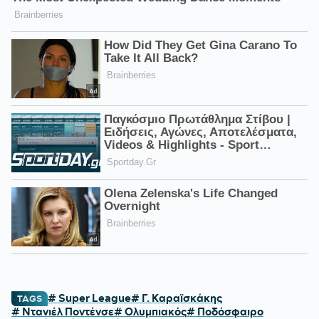
# Super League
# Γ. Καραϊσκάκης
TAGS
# Ντανιέλ Ποντένσε
# Ολυμπιακός
# Ποδόσφαιρο