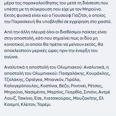
μέρα της παρακολούθησης του μετά τη διάσειση που
υπέστη με τη σύγκρουση που είχε με τον Μπρούνο.
Εκτός φυσικά είναι και ο Γιουσούφ Γιαζίτσι, ο οποίος
την Παρασκευή θα υποβληθεί σε εγχείρηση στο χιαστό.
Από την άλλη πλευρά όλοι οι διαθέσιμοι παίκτες είναι
στην αποστολή, κάτι που σημαίνει πως οι δύο μη
κοινοτικοί, οι οποίοι θα πρέπει να μείνουν εκτός, θα
αποκλειστούν μερικές ώρες πριν την έναρξη του
αγώνα.
Αναλυτικά η αποστολή του Ολυμπιακού: Αναλυτικά, η
αποστολή του Ολυμπιακού: Πασχαλάκης, Κουράκλης,
Τζολάκης, Ορτέγκα, Μπιανκόν, Πιρόλα,
Καλογερόπουλος, Κοστίνια, Βέζο, Ροντινέι, Ρέτσος,
Μπρούνο, Νασιμέντο, Μαρτίνς, Γκαρθία, Σιπιόνι, Αντρέ
Λουίζ, Τσικίνιο, Έσε, Λιατσικούρας, Μουζακίτης, Ελ
Κααμπί, Κλέιτον, Ταρέμι.