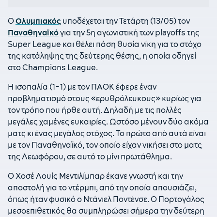
Ο
Ολυμπιακός
υποδέχεται την Τετάρτη (13/05) τον
Παναθηναϊκό
για την 5η αγωνιστική των playoffs της
Super League και θέλει πάση θυσία νίκη για το στόχο
της κατάληψης της δεύτερης θέσης, η οποία οδηγεί
στο Champions League.
Η ισοπαλία (1-1) με τον ΠΑΟΚ έφερε έναν
προβληματισμό στους «ερυθρόλευκους» κυρίως για
τον τρόπο που ήρθε αυτή. Δηλαδή με τις πολλές
μεγάλες χαμένες ευκαιρίες. Ωστόσο μένουν δύο ακόμα
ματς κι ένας μεγάλος στόχος. Το πρώτο από αυτά είναι
με τον Παναθηναϊκό, τον οποίο είχαν νικήσει στο ματς
της Λεωφόρου, σε αυτό το μίνι πρωτάθλημα.
Ο Χοσέ Λουίς Μεντιλίμπαρ έκανε γνωστή και την
αποστολή για το ντέρμπι, από την οποία απουσιάζει,
όπως ήταν φυσικό ο Ντάνιελ Ποντένσε. Ο Πορτογάλος
μεσοεπιθετικός θα συμπληρώσει σήμερα την δεύτερη