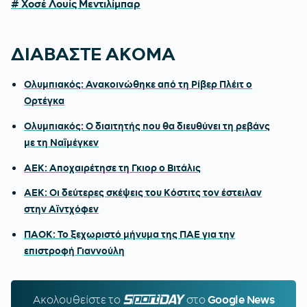
# Χοσέ Λουίς Μεντιλίμπαρ
ΔΙΑΒΑΣΤΕ ΑΚΟΜΑ
Ολυμπιακός: Ανακοινώθηκε από τη Ρίβερ Πλέιτ ο
Ορτέγκα
Ολυμπιακός: Ο διαιτητής που θα διευθύνει τη ρεβάνς
με τη Ναϊμέγκεν
ΑΕΚ: Αποχαιρέτησε τη Γκιορ ο Βιτάλις
ΑΕΚ: Οι δεύτερες σκέψεις του Κόστιτς τον έστειλαν
στην Αϊντχόφεν
ΠΑΟΚ: Το ξεχωριστό μήνυμα της ΠΑΕ για την
επιστροφή Γιαννούλη
Ακολουθείστε τo
SPORTDAY.GR
στο
Google News