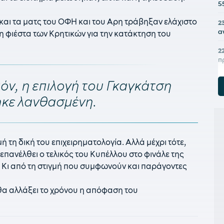
5
και τα ματς του ΟΦΗ και του Αρη τράβηξαν ελάχιστο
2
α
η φιέστα των Κρητικών για την κατάκτηση του
2
π
2
πόν, η επιλογή του Γκαγκάτση
Μ
κε λανθασμένη.
2
ο
2
 τη δική του επιχειρηματολογία. Αλλά μέχρι τότε,
κ
επανέλθει ο τελικός του Κυπέλλου στο φινάλε της
2
ιο. Κι από τη στιγμή που συμφωνούν και παράγοντες
κ
κ
θα αλλάξει το χρόνου η απόφαση του
21
π