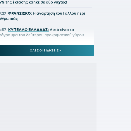
5% της έκτασης κάηκε σε δύο νύχτες!
3:27
ΦΡΑΝΣΙΣΚΟ:
Η ανάρτηση του Γάλλου περί
νθρωπιάς
2:57
ΚΥΠΕΛΛΟ ΕΛΛΑΔΑΣ:
Αυτό είναι το
ρόγραμμα του δεύτερου προκριματικού γύρου
2:36
ΠΑΓΚΟΣΜΙΟ Κ20:
Πανελλήνιο ρεκόρ η
ΟΛΕΣ ΟΙ ΕΙΔΗΣΕΙΣ >
πακογιάννη
2:25
ΜΑΡΙΑ ΜΕΝΟΥΝΟΣ:
«Το έργο που έχει κάνει
 κ.Κούβελος είναι σπουδαίο»
1:50
ΜΕΪΤΕ:
Η φωτό από το χειρουργικό κρεβάτι
αι το μήνυμά του - Πόσο καιρό θα μείνει εκτός
1:42
ΦΥΣΙΚΟΘΕΡΑΠΕΥΤΗΣ ΜΑΡΑΝΤΟΝΑ:
«Η
ατάστασή του ήταν άθλια, δε σηκωνόταν από το
ρεβάτι»
:15
ΚΡΗΤΗ:
Τουρίστας ρωτούσε πόσο να
ληρώσει για να ασελγήσει σε 10χρονο κορίτσι!