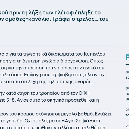
κού πριν τη λήξη των πλέι οφ έπληξε το
 ομάδες-κανάλια. Γράφει ο τρελός… του
ία για τα τηλεοπτικά δικαιώματα του Kυπέλλου.
ήτηση για τη δεύτερη εγχώρια διοργάνωση. Οπως
τση για την απόφασή του να ορίσει τον τελικό του
0
πλέι άουτ. Επιλογή που αμφισβητείται, πλέον, όχι
έ
 και από στελέχη της τηλεοπτικής αγοράς.
0
 την κατάκτηση του τροπαίου από τον ΟΦΗ
π
μ
ις 5-8. Αν σε αυτό το σκηνικό προστεθεί και η
2
έρον του κόσμου ατόνησε σε μεγάλο βαθμό. Εντάξει,
τ
στο γήπεδο. Οχι σε όλα, μα σε «Αγιά Σοφιά» και
2
 τα εισιτήρια μειώθηκαν, αλλά και η τηλεθέαση.