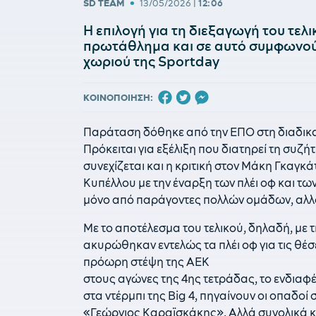
•
SD TEAM
13/05/2026
|
12:06
Η επιλογή για τη διεξαγωγή του τελι
πρωτάθλημα και σε αυτό συμφωνούν
χωριού της Sportday
ΚΟΙΝΟΠΟΙΗΣΗ:
Παράταση δόθηκε από την ΕΠΟ στη διαδικασ
Πρόκειται για εξέλιξη που διατηρεί τη συζ
συνεχίζεται και η κριτική στον Μάκη Γκαγκά
Κυπέλλου με την έναρξη των πλέι οφ και των 
μόνο από παράγοντες πολλών ομάδων, αλλά
Με το αποτέλεσμα του τελικού, δηλαδή, με
ακυρώθηκαν εντελώς τα πλέι οφ για τις θέσε
πρόωρη στέψη της ΑΕΚ
στους αγώνες της 4ης τετράδας, το ενδιαφ
στα ντέρμπι της Big 4, πηγαίνουν οι οπαδοί 
«Γεώργιος Καραϊσκάκης». Αλλά συνολικά και