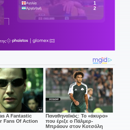
1
δ
1
σ
Π