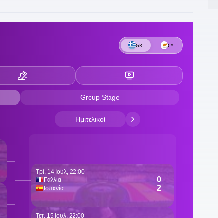
21
γ
τ
2
ά
2
Ζ
2
π
2
π
ε
υ
2
Ι
κ
1
«