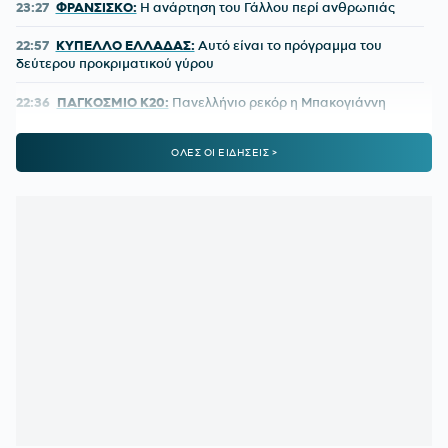
23:27
ΦΡΑΝΣΙΣΚΟ:
Η ανάρτηση του Γάλλου περί ανθρωπιάς
22:57
ΚΥΠΕΛΛΟ ΕΛΛΑΔΑΣ:
Αυτό είναι το πρόγραμμα του
δεύτερου προκριματικού γύρου
22:36
ΠΑΓΚΟΣΜΙΟ Κ20:
Πανελλήνιο ρεκόρ η Μπακογιάννη
22:25
ΜΑΡΙΑ ΜΕΝΟΥΝΟΣ:
«Το έργο που έχει κάνει ο
ΟΛΕΣ ΟΙ ΕΙΔΗΣΕΙΣ >
κ.Κούβελος είναι σπουδαίο»
21:50
ΜΕΪΤΕ:
Η φωτό από το χειρουργικό κρεβάτι και το μήνυμά
του - Πόσο καιρό θα μείνει εκτός
21:42
ΦΥΣΙΚΟΘΕΡΑΠΕΥΤΗΣ ΜΑΡΑΝΤΟΝΑ:
«Η κατάστασή του
ήταν άθλια, δε σηκωνόταν από το κρεβάτι»
21:15
ΚΡΗΤΗ:
Τουρίστας ρωτούσε πόσο να πληρώσει για να
ασελγήσει σε 10χρονο κορίτσι!
21:11
ΑΑΔΕ:
Άνοιξε ξανά το σύστημα ΕΑΕ 2025 για
διορθώσεις και συμπληρώσεις στοιχείων από τους
παραγωγούς
20:46
ΝΙΣΤΡΟΥΠ-ΜΕΝΤΙΛΙΜΠΑΡ:
Η χρονιά άρχισε με ζόρια