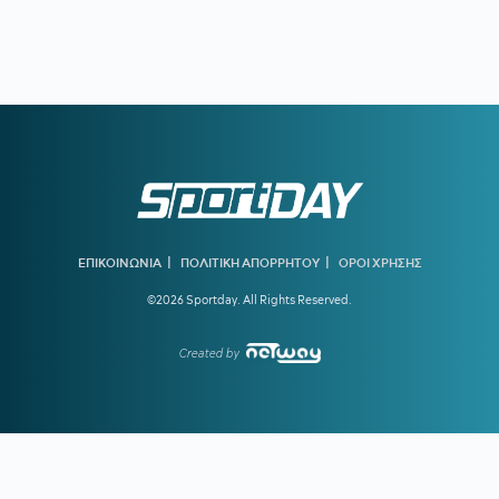
20:38
ΚΙΝΑΝ ΕΒΑΝΣ:
Ανακοινώθηκε από τη Ζαλγκίρις και…
πάει Λόντον Λάιονς
20:32
ΠΑΡΑΣΚΗΝΙΟ:
Ελληνική ομάδα έκανε πρόταση στον
Θεμπάγιος
20:31
Υπό απειλή δίωξης κοινωνικοί λειτουργοί που αρνούνται
να εκτελέσουν εισαγγελικές εντολές – Ακραία υποστελέχωση
στις κοινωνικές υπηρεσίες
20:13
Ο διεθνούς φήμης συνθέτης Μάριος Ιωάννου Ηλία νέος
συνθέτης των Τελετών Αφής και Παράδοσης της Ολυμπιακής
|
|
ΕΠΙΚΟΙΝΩΝΙΑ
ΠΟΛΙΤΙΚΗ ΑΠΟΡΡΗΤΟΥ
ΟΡΟΙ ΧΡΗΣΗΣ
Φλόγας
©2026 Sportday. All Rights Reserved.
19:45
ΓΙΩΡΓΟΣ ΧΕΛΑΚΗΣ:
Εχει κι ο Νίστρουπ τα «κολλήματά»
του...
Created by
19:04
ΠΑΟΚ:
Πρόταση της Γαλατάσαραϊ για δανεισμό του
Κωνσταντέλια
19:01
Tα συγχαρητήρια του Ισίδωρου Κούβελου στην Εβελυν
Μητροπούλου και το ευχαριστώ στον Πρόεδρο της ΕΟΕ