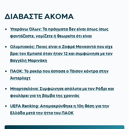
ΔΙΑΒΑΣΤΕ ΑΚΟΜΑ
Υπεράνω Όλων: Τα πράγματα δεν είναι όπως ίσως
φαντάζεστε, νομίζετε ή θεωρείτε ότι είναι
Ολυμπιακός: Ποιος είναι ο Ζοφρέ Μονκαντά που είχε
βρει τον Εμπαπέ όταν ήταν 12 και συμφώνησε με τον
Βαγγέλη Μαρινάκη
ΠΑΟΚ: Το ρεκόρ που έσπασε ο Τάισον κόντρα στην
Άντερλεχτ
Μπαρτσελόνα: Συμφώνησε απόλυτα με τον Ρόδρι και
φουλάρει για τη βόμβα της χρονιάς
UEFA Ranking: Απομακρύνθηκε η 10η θέση για την
Ελλάδα μετά την ήττα του ΠΑΟΚ