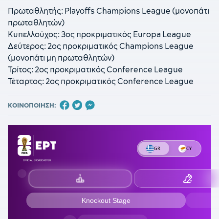
Πρωταθλητής: Playoffs Champions League (μονοπάτι
πρωταθλητών)
Κυπελλούχος: 3ος προκριματικός Europa League
Δεύτερος: 2ος προκριματικός Champions League
(μονοπάτι μη πρωταθλητών)
Τρίτος: 2ος προκριματικός Conference League
Τέταρτος: 2ος προκριματικός Conference League
ΚΟΙΝΟΠΟΙΗΣΗ: