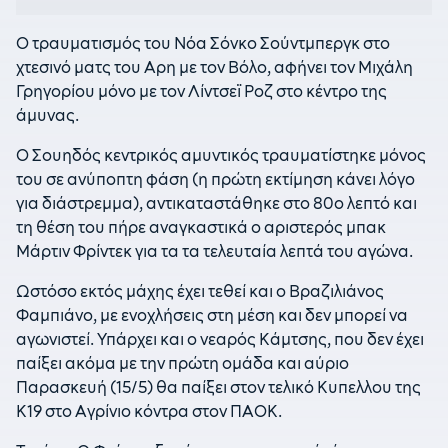
Ο τραυματισμός του Νόα Σόνκο Σούντμπεργκ στο
χτεσινό ματς του Αρη με τον Βόλο, αφήνει τον Μιχάλη
Γρηγορίου μόνο με τον Λίντσεϊ Ροζ στο κέντρο της
άμυνας.
Ο Σουηδός κεντρικός αμυντικός τραυματίστηκε μόνος
του σε ανύποπτη φάση (η πρώτη εκτίμηση κάνει λόγο
για διάστρεμμα), αντικαταστάθηκε στο 80ο λεπτό και
τη θέση του πήρε αναγκαστικά ο αριστερός μπακ
Μάρτιν Φρίντεκ για τα τα τελευταία λεπτά του αγώνα.
Ωστόσο εκτός μάχης έχει τεθεί και ο Βραζιλιάνος
Φαμπιάνο, με ενοχλήσεις στη μέση και δεν μπορεί να
αγωνιστεί. Υπάρχει και ο νεαρός Κάμτσης, που δεν έχει
παίξει ακόμα με την πρώτη ομάδα και αύριο
Παρασκευή (15/5) θα παίξει στον τελικό Κυπελλου της
Κ19 στο Αγρίνιο κόντρα στον ΠΑΟΚ.