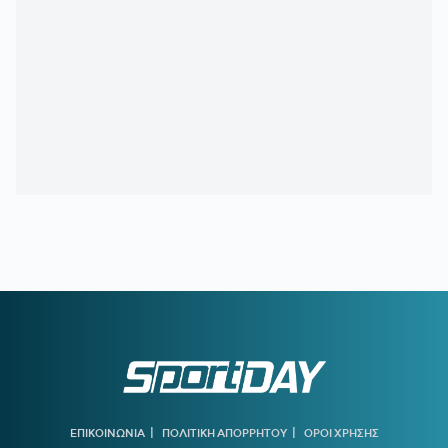
κουνουπιών λόγω της αυξημένης κυκλοφορίας του ιού του
Δυτικού Νείλου στην Αττική
17:00
ΠΑΡΑΛΙΕΣ:
έλεγχοι με drones και MyCoast σε πάνω από
300 παραλίες - Πρόστιμα έως 73.000 ευρώ
16:55
ΣΑΝ ΣΗΜΕΡΑ - ΧΟΥΑΝ ΚΑΡΛΟΣ ΖΑΜΠΑΛΑ:
Η ζωή του
νεότερου χρυσού ολυμπιονίκη του Μαραθωνίου ήταν ένα...
μυστήριο
16:41
Υποχώρησε το 3,4% ο πληθωρισμός τον Ιούλιο
16:31
ΑΕΚ:
Η πρώτη επίσκεψη του Λόβρο Μάγερ στη Νέα
Φιλαδέλφεια
15:00
ΓΙΑΝΝΟΥΛΗΣ:
«Θέλω να παίξω Τσάμπιονς Λιγκ με τον
ΠΑΟΚ»
14:28
ΟΛΥΜΠΙΑΚΟΣ:
Ποιος είναι ο Ζοφρέ Μονκαντά που είχε
βρει τον Εμπαπέ όταν ήταν 12 και συμφώνησε με τον Βαγγέλη
Μαρινάκη
13:45
ΑΕΚ:
Ο Ηλιόπουλος βλέπει στον Μάγερ... το βλέμμα της
τίγρης!
|
|
ΕΠΙΚΟΙΝΩΝΙΑ
ΠΟΛΙΤΙΚΗ ΑΠΟΡΡΗΤΟΥ
ΟΡΟΙ ΧΡΗΣΗΣ