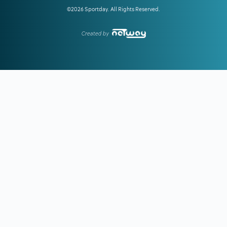
©2026 Sportday. All Rights Reserved.
13:15
ΟΛΥΜΠΙΑΚΟΣ:
Οι ανταγωνιστές των «ερυθρόλευκων»
για τον Πουέρτα
Created by
12:51
ΝΟΤΙΑ ΚΟΡΕΑ:
Η Ομοσπονδία πρόσφερε σεξουαλικές
υπηρεσίες σε ξένους διαιτητές
12:25
ΑΕΚ:
Ο Πέρισιτς... έκλεψε τον Κόστιτς από την Ένωση