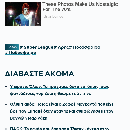
# Super League
# Άρης
# Ποδόσφαιρο
TAGS
# Ποδόσφαιρο
ΔΙΑΒΑΣΤΕ ΑΚΟΜΑ
Υπεράνω Όλων: Τα πράγματα δεν είναι όπως ίσως
φαντάζεστε, νομίζετε ή θεωρείτε ότι είναι
Ολυμπιακός: Ποιος είναι ο Ζοφρέ Μονκαντά που είχε
βρει τον Εμπαπέ όταν ήταν 12 και συμφώνησε με τον
Βαγγέλη Μαρινάκη
ΠΑΟΚ: Το ρεκόρ που έσπασε ο Τάισον κόντρα στην