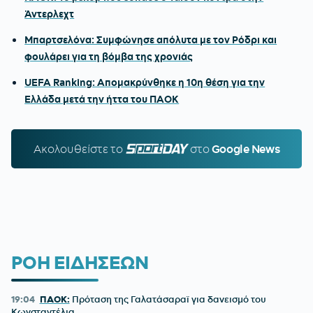
Άντερλεχτ
Μπαρτσελόνα: Συμφώνησε απόλυτα με τον Ρόδρι και
φουλάρει για τη βόμβα της χρονιάς
UEFA Ranking: Απομακρύνθηκε η 10η θέση για την
Ελλάδα μετά την ήττα του ΠΑΟΚ
Ακολουθείστε τo
SPORTDAY.GR
στο
Google News
ΡΟΗ ΕΙΔΗΣΕΩΝ
19:04
ΠΑΟΚ:
Πρόταση της Γαλατάσαραϊ για δανεισμό του
Κωνσταντέλια