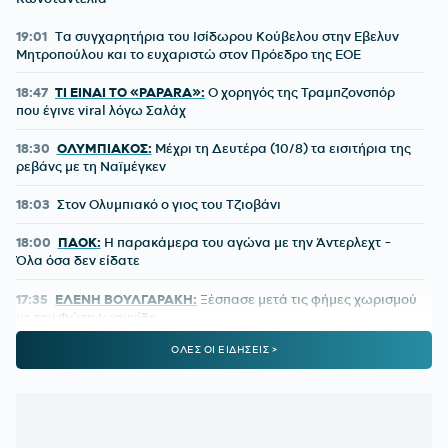
19:01
Tα συγχαρητήρια του Ισίδωρου Κούβελου στην Εβελυν
Μητροπούλου και το ευχαριστώ στον Πρόεδρο της ΕΟΕ
18:47
ΤΙ ΕΙΝΑΙ ΤΟ «PAPARA»:
Ο χορηγός της Τραμπζονσπόρ
που έγινε viral λόγω Σαλάχ
18:30
ΟΛΥΜΠΙΑΚΟΣ:
Μέχρι τη Δευτέρα (10/8) τα εισιτήρια της
ρεβάνς με τη Ναϊμέγκεν
18:03
Στον Ολυμπιακό ο γιος του Τζιοβάνι
18:00
ΠΑΟΚ:
Η παρακάμερα του αγώνα με την Άντερλεχτ -
Όλα όσα δεν είδατε
17:35
ΕΛΕΝΗ ΒΟΥΛΓΑΡΑΚΗ:
Ξέσπασε μετά τις φήμες χωρισμού
με τον Φώτη Ιωαννίδη
ΟΛΕΣ ΟΙ ΕΙΔΗΣΕΙΣ >
17:26
ΟΛΥΜΠΙΑΚΟΣ:
Επέστρεψε ο Δημήτρης Ρέτσος
17:13
ΜΟΚΟΚΑ:
«Θέλουμε να χτίσουμε κάτι μεγάλο στον Άρη»
17:02
ΙΣΑ:
Έκκληση για εντατικοποίηση των μέτρων κατά των