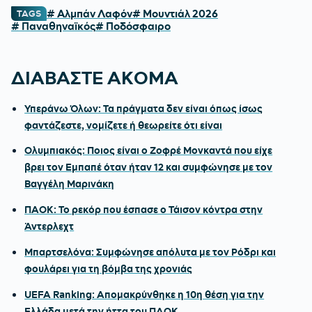
# Αλμπάν Λαφόν
# Μουντιάλ 2026
TAGS
# Παναθηναϊκός
# Ποδόσφαιρο
ΔΙΑΒΑΣΤΕ ΑΚΟΜΑ
Υπεράνω Όλων: Τα πράγματα δεν είναι όπως ίσως
φαντάζεστε, νομίζετε ή θεωρείτε ότι είναι
Ολυμπιακός: Ποιος είναι ο Ζοφρέ Μονκαντά που είχε
βρει τον Εμπαπέ όταν ήταν 12 και συμφώνησε με τον
Βαγγέλη Μαρινάκη
ΠΑΟΚ: Το ρεκόρ που έσπασε ο Τάισον κόντρα στην
Άντερλεχτ
Μπαρτσελόνα: Συμφώνησε απόλυτα με τον Ρόδρι και
φουλάρει για τη βόμβα της χρονιάς
UEFA Ranking: Απομακρύνθηκε η 10η θέση για την
Ελλάδα μετά την ήττα του ΠΑΟΚ