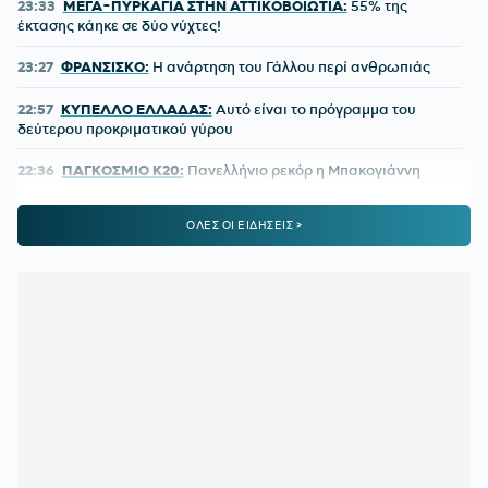
23:33
ΜΕΓΑ-ΠΥΡΚΑΓΙΑ ΣΤΗΝ ΑΤΤΙΚΟΒΟΙΩΤΙΑ:
55% της
έκτασης κάηκε σε δύο νύχτες!
23:27
ΦΡΑΝΣΙΣΚΟ:
Η ανάρτηση του Γάλλου περί ανθρωπιάς
22:57
ΚΥΠΕΛΛΟ ΕΛΛΑΔΑΣ:
Αυτό είναι το πρόγραμμα του
δεύτερου προκριματικού γύρου
22:36
ΠΑΓΚΟΣΜΙΟ Κ20:
Πανελλήνιο ρεκόρ η Μπακογιάννη
22:25
ΜΑΡΙΑ ΜΕΝΟΥΝΟΣ:
«Το έργο που έχει κάνει ο
ΟΛΕΣ ΟΙ ΕΙΔΗΣΕΙΣ >
κ.Κούβελος είναι σπουδαίο»
21:50
ΜΕΪΤΕ:
Η φωτό από το χειρουργικό κρεβάτι και το μήνυμά
του - Πόσο καιρό θα μείνει εκτός
21:42
ΦΥΣΙΚΟΘΕΡΑΠΕΥΤΗΣ ΜΑΡΑΝΤΟΝΑ:
«Η κατάστασή του
ήταν άθλια, δε σηκωνόταν από το κρεβάτι»
21:15
ΚΡΗΤΗ:
Τουρίστας ρωτούσε πόσο να πληρώσει για να
ασελγήσει σε 10χρονο κορίτσι!
21:11
ΑΑΔΕ:
Άνοιξε ξανά το σύστημα ΕΑΕ 2025 για
διορθώσεις και συμπληρώσεις στοιχείων από τους