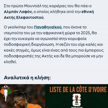
Στο πρώτο Μουντιάλ της καριέρας του θα πάει ο
Αλμπάν Λαφόν,
ο οποίος κλήθηκε από την
εθνική
Ακτής Ελεφαντοστού.
Ο γκολκίπερ του
Παναθηναϊκού
, που έκανε το
ντεμπούτο του με την αφρικανική χώρα το 2025, θα
έχει την ευκαιρία να αγωνιστεί στην κορυφαία
ποδοσφαιρική διοργάνωση. Η σεζόν του είχε καλές και
κακές στιγμές, όμως είναι ένας από τους πιο έμπειρους
ποδοσφαιριστές της Ακτής και δε θα μπορούσε να μην
κληθεί.
Αναλυτικά η κλήση: