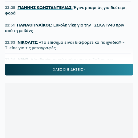
23:28
ΓΙΑΝΝΗΣ ΚΩΝΣΤΑΝΤΕΛΙΑΣ:
Έγινε μπαμπάς για δεύτερη
φορά
22:51
ΠΑΝΑΘΗΝΑΪΚΟΣ:
Εύκολη νίκη για την ΤΣΣΚΑ 1948 πριν
από τη ρεβάνς
22:33
ΝΙΚΟΛΙΤΣ:
«Τα επίσημα είναι διαφορετικά παιχνίδια» -
Τι είπε για τις μεταγραφές
22:24
ΑΡΗΣ:
Δύο διαφορετικά πρόσωπα στο 2-2 με τον
Πανσερραϊκό
ΟΛΕΣ ΟΙ ΕΙΔΗΣΕΙΣ >
22:01
ΑΕΚ-ATHENS KALLITHEA 4-0:
Ο Βιτάλις σκόραρε στο
ντεμπούτο του και ο Γκατσίνοβιτς... έπαθε Γιόβιτς
21:21
ΑΕΚ:
Αποδοκιμάστηκε ο Αγγελόπουλος στην «Allwyn
Arena»
21:11
ΟΦΗ:
Τρέλα του κόσμου για το Σούπερ Καπ
20:57
ΛΙΟΝΕΛ ΜΕΣΙ:
Η τελευταία φορά που ο πατέρας του τον
είδε από κοντά να παίζει