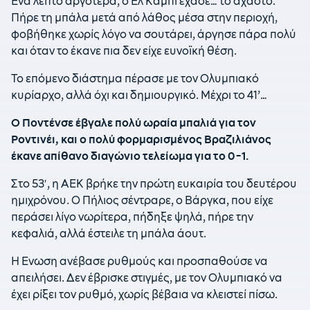
Ενα λεπτό αργότερα, ο Ελ Καμπί έχασε… το άχαστο.
Πήρε τη μπάλα μετά από λάθος μέσα στην περιοχή,
φοβήθηκε χωρίς λόγο να σουτάρει, άργησε πάρα πολύ
και όταν το έκανε πια δεν είχε ευνοϊκή θέση.
To επόμενο διάστημα πέρασε με τον Ολυμπιακό
κυρίαρχο, αλλά όχι και δημιουργικό. Μέχρι το 41’…
Ο Ποντένσε έβγαλε πολύ ωραία μπαλιά για τον
Ροντινέι, και ο πολύ φορμαρισμένος Βραζιλιάνος
έκανε απίθανο διαγώνιο τελείωμα για το 0-1.
Στο 53′, η ΑΕΚ βρήκε την πρώτη ευκαιρία του δευτέρου
ημιχρόνου. Ο Πήλιος σέντραρε, ο Βάργκα, που είχε
περάσει λίγο νωρίτερα, πήδηξε ψηλά, πήρε την
κεφαλιά, αλλά έστειλε τη μπάλα άουτ.
Η Ενωση ανέβασε ρυθμούς και προσπαθούσε να
απειλήσει. Δεν έβρισκε στιγμές, με τον Ολυμπιακό να
έχει ρίξει τον ρυθμό, χωρίς βέβαια να κλειστεί πίσω.