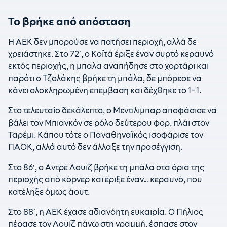
Το βρήκε από απόσταση
Η ΑΕΚ δεν μπορούσε να πατήσει περιοχή, αλλά δε
χρειάστηκε. Στο 72′, ο Κοϊτά έριξε έναν συρτό κεραυνό
εκτός περιοχής, η μπαλα αναπήδησε στο χορτάρι και
παρότι ο Τζολάκης βρήκε τη μπάλα, δε μπόρεσε να
κάνει ολοκληρωμένη επέμβαση και δέχθηκε το 1-1.
Στο τελευταίο δεκάλεπτο, ο Μεντιλίμπαρ αποφάσισε να
βάλει τον Μπιανκόν σε ρόλο δεύτερου φορ, πλάι στον
Ταρέμι. Κάπου τότε ο Παναθηναϊκός ισοφάρισε τον
ΠΑΟΚ, αλλά αυτό δεν άλλαξε την προσέγγιση.
Στο 86′, ο Αντρέ Λουίζ βρήκε τη μπάλα στα όρια της
περιοχής από κόρνερ και έριξε έναν… κεραυνό, που
κατέληξε όμως άουτ.
Στο 88′, η ΑΕΚ έχασε αδιανόητη ευκαιρία. Ο Πήλιος
πέρασε τον Λουίζ πάνω στη γραμμή, έσπασε στον