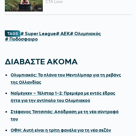
# Super League
# ΑΕΚ
# Ολυμπιακός
TAGS
# Ποδόσφαιρο
ΔΙΑΒΑΣΤΕ ΑΚΟΜΑ
Ολυμπιακός: Τα πλάνα του Μεντιλίμπαρ για τη ρεβάνς
της Ολλανδίας
Ναϊμέγκεν – Τέλσταρ 1-2: Πρεμιέρα με εντός έδρας
ήττα για την αντίπαλο του Ολυμπιακού
Στέφανος Τσιτσιπάς: Απόδραση με τη νέα σύντροφό
του
ΟΦΗ: Αυτή είναι η τρίτη φανέλα για τη νέα σεζόν