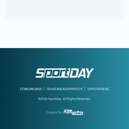
20:33
ΤΖΟΛΑΚΗΣ - ΧΑΛ:
Ντεμπούτο με ήττα
20:11
ΝΑΪΜΕΓΚΕΝ – ΤΕΛΣΤΑΡ 1-2:
Πρεμιέρα με εντός έδρας
ήττα για την αντίπαλο του Ολυμπιακού
19:38
ΟΛΥΜΠΙΑΚΟΣ:
Τα πλάνα του Μεντιλίμπαρ για τη ρεβάνς
της Ολλανδίας
19:10
ΟΦΗ ΜΕΤΑΓΡΑΦΕΣ:
Έκλεισε ακόμα μία εκκρεμότητα -
Παίρνει τον Λορέντσο Ντίκμαν
18:44
ΧΟΡΧΕ ΜΕΣΙ:
To «αντίο» της Νιούελς Ολντ Μπόις στον
πατέρα του Μέσι
18:15
ΝΑΟΥΑΛ ΕΛ ΜΟΥΤΑΟΥΑΚΙΛ:
Η πρώτη γυναίκα από τον
αραβικό κόσμο που κέρδισε χρυσό ολυμπιακό μετάλλιο
|
|
ΕΠΙΚΟΙΝΩΝΙΑ
ΠΟΛΙΤΙΚΗ ΑΠΟΡΡΗΤΟΥ
ΟΡΟΙ ΧΡΗΣΗΣ
17:39
ΣΤΕΦΑΝΟΣ ΤΣΙΤΣΙΠΑΣ:
Απόδραση με τη νέα σύντροφό
©2026 Sportday. All Rights Reserved.
του
16:51
ΓΙΩΡΓΟΣ ΧΕΛΑΚΗΣ:
Ο ΠΑΟΚ χρειάζεται δεύτερο σχέδιο
Created by
ανάπτυξης παιχνιδιού
16:33
Ε. ΤΟΥΡΝΑΣ:
Ζήτησε πλήρη ετοιμότητα του κρατικού