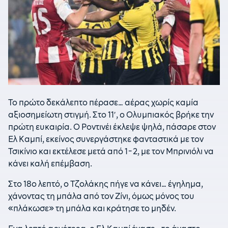
Το πρώτο δεκάλεπτο πέρασε… αέρας χωρίς καμία
αξιοσημείωτη στιγμή. Στο 11′, ο Ολυμπιακός βρήκε την
πρώτη ευκαιρία. Ο Ροντινέι έκλεψε ψηλά, πάσαρε στον
Ελ Καμπί, εκείνος συνεργάστηκε φανταστικά με τον
Τσικίνιο και εκτέλεσε μετά από 1-2, με τον Μπρινιόλι να
κάνει καλή επέμβαση.
Στο 18ο λεπτό, ο Τζολάκης πήγε να κάνει… έγηλημα,
χάνοντας τη μπάλα από τον Ζίνι, όμως μόνος του
«πλάκωσε» τη μπάλα και κράτησε το μηδέν.