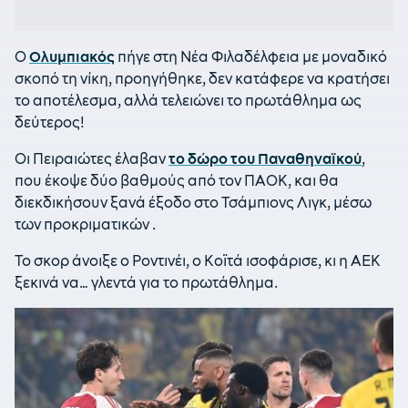
Ο
Ολυμπιακός
πήγε στη Νέα Φιλαδέλφεια με μοναδικό
σκοπό τη νίκη, προηγήθηκε, δεν κατάφερε να κρατήσει
το αποτέλεσμα, αλλά τελειώνει το πρωτάθλημα ως
δεύτερος!
Οι Πειραιώτες έλαβαν
το δώρο του Παναθηναϊκού
,
που έκοψε δύο βαθμούς από τον ΠΑΟΚ, και θα
διεκδικήσουν ξανά έξοδο στο Τσάμπιονς Λιγκ, μέσω
των προκριματικών .
Το σκορ άνοιξε ο Ροντινέι, ο Κοϊτά ισοφάρισε, κι η ΑΕΚ
ξεκινά να… γλεντά για το πρωτάθλημα.