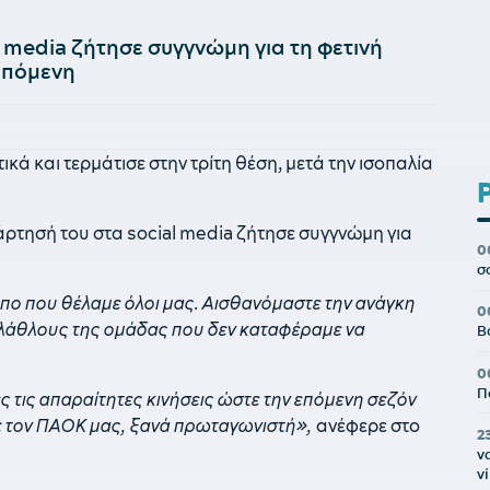
 media ζήτησε συγγνώμη για τη φετινή
 επόμενη
ά και τερμάτισε στην τρίτη θέση, μετά την ισοπαλία
άρτησή του στα social media ζήτησε συγγνώμη για
0
σ
όπο που θέλαμε όλοι μας. Αισθανόμαστε την ανάγκη
0
λάθλους της ομάδας που δεν καταφέραμε να
Β
0
Π
ς τις απαραίτητες κινήσεις ώστε την επόμενη σεζόν
με τον ΠΑΟΚ μας, ξανά πρωταγωνιστή»,
ανέφερε στο
2
ν
ν