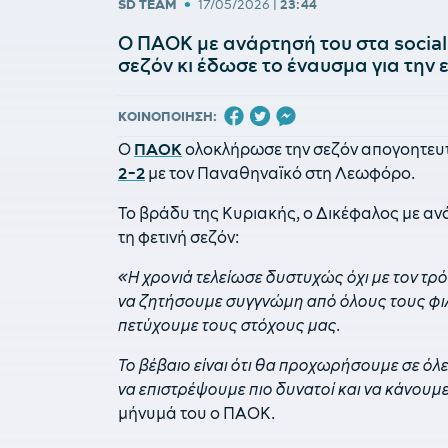
•
SD TEAM
17/05/2026
|
23:44
Ο ΠΑΟΚ με ανάρτησή του στα social
σεζόν κι έδωσε το έναυσμα για την
ΚΟΙΝΟΠΟΙΗΣΗ:
Ο
ΠΑΟΚ
ολοκλήρωσε την σεζόν απογοητευτικ
2-2
με τον Παναθηναϊκό στη Λεωφόρο.
Το βράδυ της Κυριακής, ο Δικέφαλος με αν
τη φετινή σεζόν:
«Η χρονιά τελείωσε δυστυχώς όχι με τον τρ
να ζητήσουμε συγγνώμη από όλους τους φι
πετύχουμε τους στόχους μας.
Το βέβαιο είναι ότι θα προχωρήσουμε σε όλε
να επιστρέψουμε πιο δυνατοί και να κάνου
μήνυμά του ο ΠΑΟΚ.