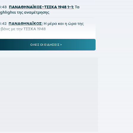
3:43
ΠΑΝΑΘΗΝΑΪΚΟΣ-ΤΣΣΚΑ 1948 1-1:
Τα
ighlights της αναμέτρησης
3:42
ΠΑΝΑΘΗΝΑΪΚΟΣ:
Η μέρα και η ώρα της
εβάνς με την ΤΣΣΚΑ 1948
3:24
ΠΑΝΑΘΗΝΑΪΚΟΣ-ΤΣΣΚΑ 1948 1-1:
Έτσι δεν
ΟΛΕΣ ΟΙ ΕΙΔΗΣΕΙΣ >
άει πουθενά
2:09
Παναθηναϊκός - ΤΣΣΚΑ 1948 | 1-1 με το
λασέ του Ρούσεφ
2:09
ΠΑΝΑΘΗΝΑΪΚΟΣ - ΤΣΣΚΑ 1948:
1-0 με
πέροχη κεφαλιά του Γιάγκουσιτς
1:37
ΒΙΝΙΣΙΟΥΣ:
Μένει στη Ρεάλ Μαδρίτης
1:33
«Πέταξε» τον Ιούλιο η επιβατική κίνηση -
ιακινήθηκαν 3,93 εκατ. επιβάτες
1:28
ΑΡΗΣ-ΠΑΝΘΡΑΚΙΚΟΣ 5-1:
Ορεξάτος και
ολλά υποσχόμενος