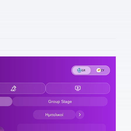
2
Λ
π
2
τ
1
τ
1
1
μ
1
π
1
κ
κ
1
Γ