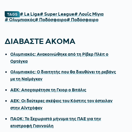
# La Liga
# Super League
# Λουΐς Μίγια
TAGS
# Ολυμπιακός
# Ποδόσφαιρο
# Ποδόσφαιρο
ΔΙΑΒΑΣΤΕ ΑΚΟΜΑ
Ολυμπιακός: Ανακοινώθηκε από τη Ρίβερ Πλέιτ ο
Ορτέγκα
Ολυμπιακός: Ο διαιτητής που θα διευθύνει τη ρεβάνς
με τη Ναϊμέγκεν
ΑΕΚ: Αποχαιρέτησε τη Γκιορ ο Βιτάλις
ΑΕΚ: Οι δεύτερες σκέψεις του Κόστιτς τον έστειλαν
στην Αϊντχόφεν
ΠΑΟΚ: Το ξεχωριστό μήνυμα της ΠΑΕ για την
επιστροφή Γιαννούλη