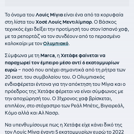
Το όνομα του
Λουίς Μίγια
είναι ένα από τα κορυφαία
στη λίστα του
Χοσέ Λουίς Μεντιλίμπαρ
. Ο Βάσκος
τεχνικός έχει δείξει την προτίμησή του στον Ισπανό χαφ,
με τα ρεπορτάζ να τον συνδέουν από το περασμένο
καλοκαίρι με τον
Ολυμπιακό
.
Σύμφωνα με τη
Marca
, η
Χετάφε φαίνεται να
παραχωρεί τον έμπειρο μέσο αντί 6 εκατομμυρίων
ευρώ
– ποσό που απέχει σημαντικά από τη ρήτρα των
20 εκατ. του συμβολαίου του. Ο Ολυμπιακός
ενδιαφέρεται έντονα για την απόκτηση του Μίγια και ο
πρόεδρος της Χετάφε φέρεται να είναι σύμφωνος με
την αποχώρησή του. Ο 31χρονος χαφ βρίσκεται,
επιπλέον, στο στόχαστρο των Ρεάλ Μπέτις, Βιγιαρεάλ,
Κόμο αλλά και Αλ Νασρ.
Να υπενθυμίσουμε πως η Χετάφε είχε κάνει δικό της
τον Λουίς Μίγια έναντι 5 εκατομμυρίων ευρώ το 2022