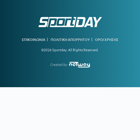
18:44
ΧΟΡΧΕ ΜΕΣΙ:
To «αντίο» της Νιούελς Ολντ Μπόις στον
πατέρα του Μέσι
18:15
ΝΑΟΥΑΛ ΕΛ ΜΟΥΤΑΟΥΑΚΙΛ:
Η πρώτη γυναίκα από τον
αραβικό κόσμο που κέρδισε χρυσό ολυμπιακό μετάλλιο
|
|
ΕΠΙΚΟΙΝΩΝΙΑ
ΠΟΛΙΤΙΚΗ ΑΠΟΡΡΗΤΟΥ
ΟΡΟΙ ΧΡΗΣΗΣ
17:39
ΣΤΕΦΑΝΟΣ ΤΣΙΤΣΙΠΑΣ:
Απόδραση με τη νέα σύντροφό
©2026 Sportday. All Rights Reserved.
του
16:51
ΓΙΩΡΓΟΣ ΧΕΛΑΚΗΣ:
Ο ΠΑΟΚ χρειάζεται δεύτερο σχέδιο
Created by
ανάπτυξης παιχνιδιού
16:33
Ε. ΤΟΥΡΝΑΣ:
Ζήτησε πλήρη ετοιμότητα του κρατικού
μηχανισμού για τις επόμενες μέρες