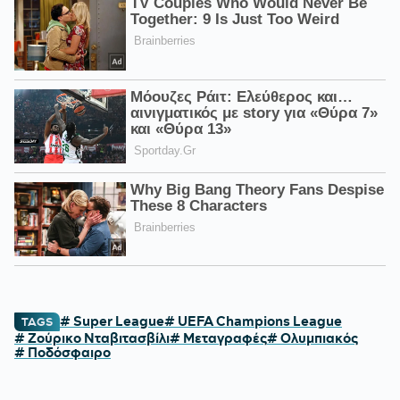
# Super League
# UEFA Champions League
TAGS
# Ζούρικο Νταβιτασβίλι
# Μεταγραφές
# Ολυμπιακός
# Ποδόσφαιρο