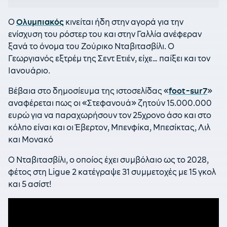
Ο
Ολυμπιακός
κινείται ήδη στην αγορά για την
ενίσχυση του ρόστερ του και στην Γαλλία ανέφεραν
ξανά το όνομα του Ζούρικο Νταβιτασβίλι. Ο
Γεωργιανός εξτρέμ της Σεντ Ετιέν, είχε… παίξει και τον
Ιανουάριο.
Βέβαια στο δημοσίευμα της ιστοσελίδας «
foot-sur7
»
αναφέρεται πως οι «Στεφανουά» ζητούν 15.000.000
ευρώ για να παραχωρήσουν τον 25χρονο άσο και στο
κόλπο είναι και οι Έβερτον, Μπενφίκα, Μπεσίκτας, Λιλ
και Μονακό
Ο Νταβιτασβίλι, o οποίος έχει συμβόλαιο ως το 2028,
φέτος στη Ligue 2 κατέγραψε 31 συμμετοχές με 15 γκολ
και 5 ασίστ!