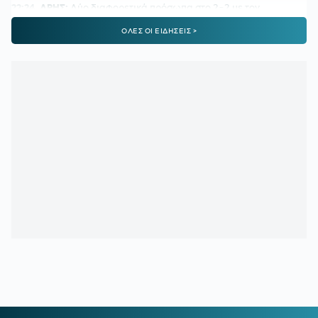
22:24
ΑΡΗΣ:
Δύο διαφορετικά πρόσωπα στο 2-2 με τον
Πανσερραϊκό
ΟΛΕΣ ΟΙ ΕΙΔΗΣΕΙΣ >
22:01
ΑΕΚ-ATHENS KALLITHEA 4-0:
Ο Βιτάλις σκόραρε στο
ντεμπούτο του και ο Γκατσίνοβιτς... έπαθε Γιόβιτς
21:21
ΑΕΚ:
Αποδοκιμάστηκε ο Αγγελόπουλος στην «Allwyn
Arena»
21:11
ΟΦΗ:
Τρέλα του κόσμου για το Σούπερ Καπ
20:57
ΛΙΟΝΕΛ ΜΕΣΙ:
Η τελευταία φορά που ο πατέρας του τον
είδε από κοντά να παίζει
20:33
ΤΖΟΛΑΚΗΣ - ΧΑΛ:
Ντεμπούτο με ήττα
20:11
ΝΑΪΜΕΓΚΕΝ – ΤΕΛΣΤΑΡ 1-2:
Πρεμιέρα με εντός έδρας
ήττα για την αντίπαλο του Ολυμπιακού
19:38
ΟΛΥΜΠΙΑΚΟΣ:
Τα πλάνα του Μεντιλίμπαρ για τη ρεβάνς
της Ολλανδίας
19:10
ΟΦΗ ΜΕΤΑΓΡΑΦΕΣ:
Έκλεισε ακόμα μία εκκρεμότητα -
Παίρνει τον Λορέντσο Ντίκμαν