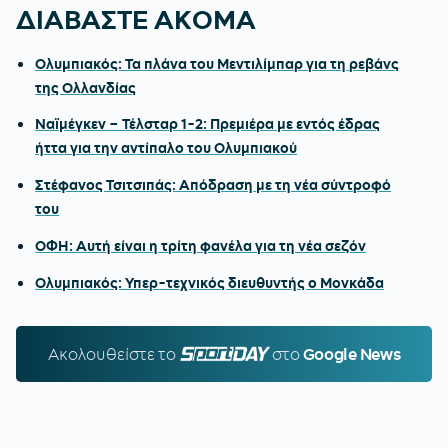
ΔΙΑΒΑΣΤΕ ΑΚΟΜΑ
Ολυμπιακός: Τα πλάνα του Μεντιλίμπαρ για τη ρεβάνς
της Ολλανδίας
Ναϊμέγκεν – Τέλσταρ 1-2: Πρεμιέρα με εντός έδρας
ήττα για την αντίπαλο του Ολυμπιακού
Στέφανος Τσιτσιπάς: Απόδραση με τη νέα σύντροφό
του
ΟΦΗ: Αυτή είναι η τρίτη φανέλα για τη νέα σεζόν
Ολυμπιακός: Υπερ-τεχνικός διευθυντής ο Μονκάδα
Ακολουθείστε τo
SPORTDAY.GR
στο
Google News