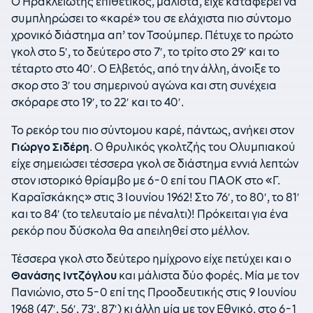
Ο Ηρακλειώτης επιθετικός, μάλιστα, είχε καταφέρει να
συμπληρώσει το «καρέ» του σε ελάχιστα πιο σύντομο
χρονικό διάστημα απ’ τον Τσούμπερ. Πέτυχε το πρώτο
γκολ στο 5′, το δεύτερο στο 7′, το τρίτο στο 29′ και το
τέταρτο στο 40′. Ο Ελβετός, από την άλλη, άνοιξε το
σκορ στο 3′ του σημερινού αγώνα και στη συνέχεια
σκόραρε στο 19′, το 22′ και το 40′.
Το ρεκόρ του πιο σύντομου καρέ, πάντως, ανήκει στον
Γιώργο Σιδέρη
. Ο θρυλικός γκολτζής του Ολυμπιακού
είχε σημειώσει τέσσερα γκολ σε διάστημα εννιά λεπτών
στον ιστορικό θρίαμβο με 6-0 επί του ΠΑΟΚ στο «Γ.
Καραϊσκάκης» στις 3 Ιουνίου 1962! Στο 76′, το 80′, το 81′
και το 84′ (το τελευταίο με πέναλτι)! Πρόκειται για ένα
ρεκόρ που δύσκολα θα απειληθεί στο μέλλον.
Τέσσερα γκολ στο δεύτερο ημίχρονο είχε πετύχει και ο
Θανάσης Ιντζόγλου
και μάλιστα δύο φορές. Μία με τον
Πανιώνιο, στο 5-0 επί της Προοδευτικής στις 9 Ιουνίου
1968 (47′, 56′, 73′, 87′) κι άλλη μία με τον Εθνικό, στο 6-1