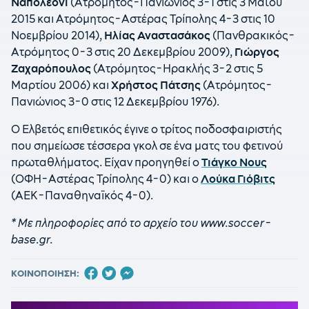
Ναπολεόνι
(Ατρόμητος-Πανιώνιος 3-1 στις 3 Μαΐου
2015 και Ατρόμητος-Αστέρας Τρίπολης 4-3 στις 10
Νοεμβρίου 2014),
Ηλίας Αναστασάκος
(Πανθρακικός-
Ατρόμητος 0-3 στις 20 Δεκεμβρίου 2009),
Γιώργος
Ζαχαρόπουλος
(Ατρόμητος-Ηρακλής 3-2 στις 5
Μαρτίου 2006) και
Χρήστος Πάτσης
(Ατρόμητος-
Πανιώνιος 3-0 στις 12 Δεκεμβρίου 1976).
Ο Ελβετός επιθετικός έγινε ο τρίτος ποδοσφαιριστής
που σημείωσε τέσσερα γκολ σε ένα ματς του φετινού
πρωταθλήματος. Είχαν προηγηθεί ο
Τιάγκο Νους
(ΟΦΗ-Αστέρας Τρίπολης 4-0) και ο
Λούκα Γιόβιτς
(ΑΕΚ-Παναθηναϊκός 4-0).
* Με πληροφορίες από το αρχείο του www.soccer-
base.gr.
ΚΟΙΝΟΠΟΙΗΣΗ: