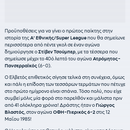
Προϋποθέσεις για να γίνει ο πρώτος παίκτης στην
ιστορία της
Α’ Εθνικής/Super League
που θα σημείωνε
περισσότερα από πέντε γκολ σε έναν αγώνα
δημιούργησε ο
Στίβεν Τσούμπερ
, με τα τέσσερα που
σημείωσε μέχρι το 40ό λεπτό του αγώνα
Ατρόμητος-
Πανσερραϊκός
(6-0).
Ο Ελβετός επιθετικός σίγησε τελικά στη συνέχεια, όμως
και πάλι η επίδοση των τεσσάρων τερμάτων που πέτυχε
στο πρώτο ημίχρονο είναι σπάνια. Τόσο πολύ, που είχε
συμβεί μόλις μία φορά στο παρελθόν και μάλιστα πριν
από 41 ολόκληρα χρόνια! Δράστης ήταν ο
Γιώργος
Βλαστός
, στον αγώνα
ΟΦΗ-Πιερικός 6-2
στις 12
Μαΐου 1985!