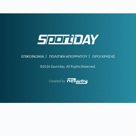
16:51
ΚΑΛΑΜΑΤΑ:
Δικός της ο Κουρμινόφσκι των 120 γκολ!
16:40
ΟΛΥΜΠΙΑΚΟΣ:
Η A Bola βάφει... στα ερυθρόλευκα τον
Μπραγκάνσα - Το ποσό που αναφέρει
16:10
ΠΑΓΚΟΣΜΙΟ ΣΤΙΒΟΥ Κ20:
Αρχίζει η δράση στο Ορεγκον
15:38
ΠΑΝΑΘΗΝΑΪΚΟΣ ΜΕΤΑΓΡΑΦΕΣ:
«Ο Κοτσόλης στο
Βελιγράδι για τον Ούγκρεσιτς της Παρτίζαν»
|
|
ΕΠΙΚΟΙΝΩΝΙΑ
ΠΟΛΙΤΙΚΗ ΑΠΟΡΡΗΤΟΥ
ΟΡΟΙ ΧΡΗΣΗΣ
15:12
ΓΙΩΡΓΟΣ ΧΕΛΑΚΗΣ:
Όχι, έτσι...
©2026 Sportday. All Rights Reserved.
14:48
ΕΘΝΙΚΗ ΜΠΑΣΚΕΤ:
Φιλικά ματς με Πολωνία και Κύπρο
στο T-Center
Created by
14:25
ΜΟΧΑΜΕΝΤ ΣΑΛΑΧ:
Τίναξε τη μπάνκα η Τράμπζονσπορ
για τον Αιγύπτιο!