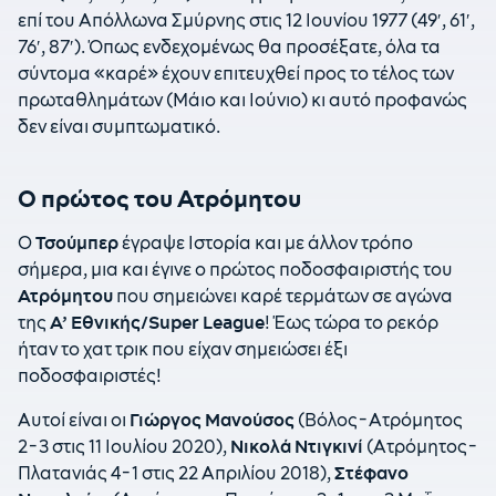
επί του Απόλλωνα Σμύρνης στις 12 Ιουνίου 1977 (49′, 61′,
76′, 87′). Όπως ενδεχομένως θα προσέξατε, όλα τα
σύντομα «καρέ» έχουν επιτευχθεί προς το τέλος των
πρωταθλημάτων (Μάιο και Ιούνιο) κι αυτό προφανώς
δεν είναι συμπτωματικό.
Ο πρώτος του Ατρόμητου
Ο
Τσούμπερ
έγραψε Ιστορία και με άλλον τρόπο
σήμερα, μια και έγινε ο πρώτος ποδοσφαιριστής του
Ατρόμητου
που σημειώνει καρέ τερμάτων σε αγώνα
της
Α’ Εθνικής/Super League
! Έως τώρα το ρεκόρ
ήταν το χατ τρικ που είχαν σημειώσει έξι
ποδοσφαιριστές!
Αυτοί είναι οι
Γιώργος Μανούσος
(Βόλος-Ατρόμητος
2-3 στις 11 Ιουλίου 2020),
Νικολά Ντιγκινί
(Ατρόμητος-
Πλατανιάς 4-1 στις 22 Απριλίου 2018),
Στέφανο