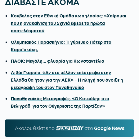
ΔΙΑΒΑΣΤΕ ΑΚΟΜΑ
Κούβελος στην Εθνική Ομάδα κωπηλασίας: «Χαίρομαι
που η ανακαίνιση του Σχινιά έφερε τα πρώτα
αποτελέσματα»
Ολυμπιακός Παρασκήνιο: Τι γύρευε ο Πότερ στο
Καραϊσκάκη;
ΠΑΟΚ: Μεγάλη... φλυαρία για Κωνσταντέλια
Λιβάι Γκαρσία: «Αν στο μέλλον επέστρεφα στην
Ελλάδα θα ήταν για την ΑΕΚ» - Η πληγή που άνοιξε η
μεταγραφή του στον Παναθηναϊκό
Παναθηναϊκός Μεταγραφές: «Ο Κοτσόλης στο
Βελιγράδι για τον Ούγκρεσιτς της Παρτίζαν»
Ακολουθείστε τo
SPORTDAY.GR
στο
Google News