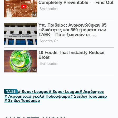
# Super League
# Super League
# Ατρόμητος
TAGS
# Ατρόμητος
# γκολ
# Ποδόσφαιρο
# Στέβεν Τσούμπερ
# Στίβεν Τσούμπερ