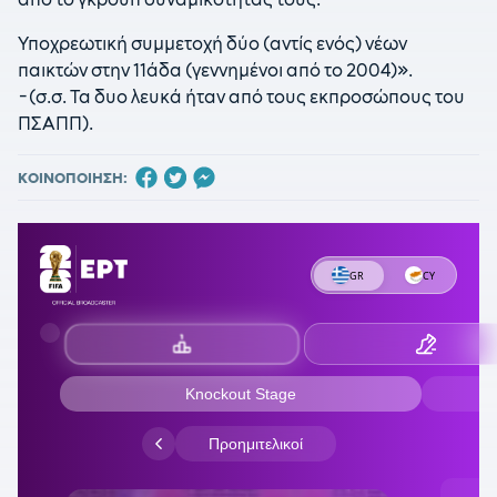
Υποχρεωτική συμμετοχή δύο (αντίς ενός) νέων
παικτών στην 11άδα (γεννημένοι από το 2004)».
-(σ.σ. Τα δυο λευκά ήταν από τους εκπροσώπους του
ΠΣΑΠΠ).
ΚΟΙΝΟΠΟΙΗΣΗ: