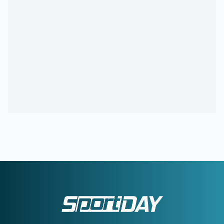
08:30
ΠΑΝΑΘΗΝΑΪΚΟΣ AKTOR:
Τα «πράσινα» συμβόλαια και
ο Σλούκας
08:00
ΚΑΙΡΟΣ:
Εξασθενούν οι άνεμοι και... πάμε για 38άρια!
00:26
ΠΑΟΚ:
Το 'χει ξαναπάθει, αλλά τώρα έσπασε κάθε
αρνητικό ρεκόρ
00:13
ΣΠΟΥΔΑΙΟΣ ΧΑΤΖΗΓΙΟΒΑΝΗΣ:
Κάλυψε το ποσό που
χρειαζόταν για ένα μικρό παιδί που δίνει μάχη με τον καρκίνο
23:56
Δημοπρατείται η μπάλα των ιστορικών γκολ του
Μαραντόνα επί της Αγγλίας στο Μουντιάλ 1986
23:33
ΜΕΓΑ-ΠΥΡΚΑΓΙΑ ΣΤΗΝ ΑΤΤΙΚΟΒΟΙΩΤΙΑ:
55% της
έκτασης κάηκε σε δύο νύχτες!
23:27
ΦΡΑΝΣΙΣΚΟ:
Η ανάρτηση του Γάλλου περί ανθρωπιάς
22:57
ΚΥΠΕΛΛΟ ΕΛΛΑΔΑΣ:
Αυτό είναι το πρόγραμμα του
δεύτερου προκριματικού γύρου
22:36
ΠΑΓΚΟΣΜΙΟ Κ20:
Πανελλήνιο ρεκόρ η Μπακογιάννη