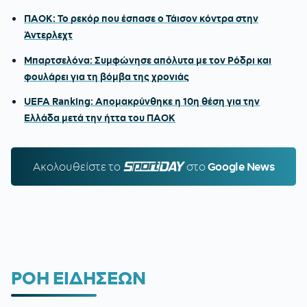
ΠΑΟΚ: Το ρεκόρ που έσπασε ο Τάισον κόντρα στην
Άντερλεχτ
Μπαρτσελόνα: Συμφώνησε απόλυτα με τον Ρόδρι και
φουλάρει για τη βόμβα της χρονιάς
UEFA Ranking: Απομακρύνθηκε η 10η θέση για την
Ελλάδα μετά την ήττα του ΠΑΟΚ
Ακολουθείστε τo
SPORTDAY.GR
στο
Google News
ΡΟΗ ΕΙΔΗΣΕΩΝ