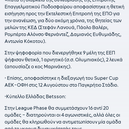
Επαγγελματικού Ποδοσφαίρου αποφασίστηκε η θετική
εισήγηση προς την Εκτελεστική Επιτροπή της ΕΠΟ για
την ανανέωση, για δύο ακόμη χρόνια, της θητείας των
μελών της ΚΕΔ (Στεφάν Λανουά, Πάολο Βαλέρι,
Ρομπέρτο Αλόνσο Φερνάντεζ, Δαμιανός Ευθυμιάδης,
Αντωνία Κόκοτου).
Στην ψηφοφορία που διενεργήθηκε 9 μέλη της ΕΕΠ
ψήφισαν θετικά, 1 αρνητικό (σ.σ. Ολυμπιακός), 2 λευκά
(απουσίαζε ο κος Μαρινάκης).
• Επίσης, αποφασίστηκε η διεξαγωγή του Super Cup
ΑΕΚ-ΟΦΗ στις 12 Αυγούστου στο Παγκρήτιο Στάδιο.
•Κύπελλο Ελλάδας Betsson:
Στην League Phase θα συμμετάσχουν 16 αντί 20
ομάδες – διατηρούνται οι 4 αγωνιστικές, αλλά όλες οι
ομάδες θα κληρωθούν να αντιμετωπίσουν μία ομάδα
από το γκρουπ δυναμικότητάς τους.