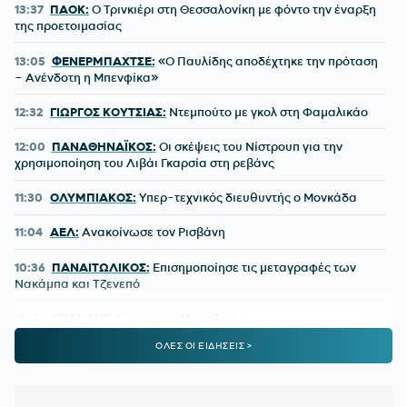
13:37
ΠΑΟΚ:
Ο Τρινκιέρι στη Θεσσαλονίκη με φόντο την έναρξη
της προετοιμασίας
13:05
ΦΕΝΕΡΜΠΑΧΤΣΕ:
«Ο Παυλίδης αποδέχτηκε την πρόταση
– Ανένδοτη η Μπενφίκα»
12:32
ΓΙΩΡΓΟΣ ΚΟΥΤΣΙΑΣ:
Ντεμπούτο με γκολ στη Φαμαλικάο
12:00
ΠΑΝΑΘΗΝΑΪΚΟΣ:
Οι σκέψεις του Νίστρουπ για την
χρησιμοποίηση του Λιβάι Γκαρσία στη ρεβάνς
11:30
ΟΛΥΜΠΙΑΚΟΣ:
Υπερ-τεχνικός διευθυντής ο Μονκάδα
11:04
ΑΕΛ:
Ανακοίνωσε τον Ρισβάνη
10:36
ΠΑΝΑΙΤΩΛΙΚΟΣ:
Επισημοποίησε τις μεταγραφές των
Νακάμπα και Τζενεπό
10:04
ΗΡΑΚΛΗΣ:
Κίνηση για Νταμ Γκείγ
ΟΛΕΣ ΟΙ ΕΙΔΗΣΕΙΣ >
09:32
ΟΦΗ:
Δουλειά ενόψει ΑΕΚ
09:00
ΑΘΛΗΤΙΚΕΣ ΜΕΤΑΔΟΣΕΙΣ:
Πού θα δείτε τα φιλικά που
δίνουν ΑΕΚ και Άρης