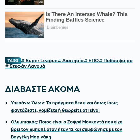
# Super League
# Διαιτησία
# ΕΠΟ
# Ποδόσφαιρο
TAGS
# Στεφάν Λανουά
ΔΙΑΒΑΣΤΕ ΑΚΟΜΑ
Υπεράνω Όλων: Τα πράγματα δεν είναι όπως ίσως
φαντάζεστε, νομίζετε ή θεωρείτε ότι είναι
Ολυμπιακός: Ποιος είναι ο Ζοφρέ Μονκαντά που είχε
βρει τον Εμπαπέ όταν ήταν 12 και συμφώνησε με τον
Βαγγέλη Μαρινάκη