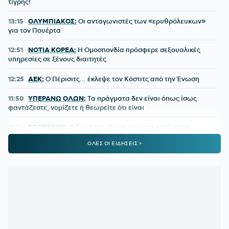
τίγρης!
13:15
ΟΛΥΜΠΙΑΚΟΣ:
Οι ανταγωνιστές των «ερυθρόλευκων»
για τον Πουέρτα
12:51
ΝΟΤΙΑ ΚΟΡΕΑ:
Η Ομοσπονδία πρόσφερε σεξουαλικές
υπηρεσίες σε ξένους διαιτητές
12:25
ΑΕΚ:
Ο Πέρισιτς... έκλεψε τον Κόστιτς από την Ένωση
11:50
ΥΠΕΡΑΝΩ ΟΛΩΝ:
Τα πράγματα δεν είναι όπως ίσως
φαντάζεστε, νομίζετε ή θεωρείτε ότι είναι
11:24
ΣΠΟΡΤΙΝΓΚ:
Ο Σουάρες γύρισε σε κακή κατάσταση,
αντέδρασε άσχημα και... έδωσε χώρο στον Ιωαννίδη
ΟΛΕΣ ΟΙ ΕΙΔΗΣΕΙΣ >
10:58
ΟΛΥΜΠΙΑΚΟΣ:
Μια ευκαιρία να διορθωθεί ένα λάθος
ετών
10:27
ΟΜΟΣΠΟΝΔΙΑ ΑΡΓΕΝΤΙΝΗΣ:
Κατά της... πώλησης του
Μουντιάλ, υπέρ της διοίκησης Ινφαντίνο
09:50
ΠΑΟΚ:
Το ρεκόρ που έσπασε ο Τάισον κόντρα στην
Άντερλεχτ