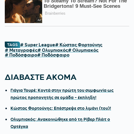
# Super League
# Κώστας Φορτούνης
TAGS
# Μεταγραφές
# Ολυμπιακός
# Ολυμπιακός
# Ποδόσφαιρο
# Ποδόσφαιρο
ΔΙΑΒΑΣΤΕ ΑΚΟΜΑ
Γιάγια Τουρέ: Κοντά στην πρώτη του συμφωνία ως
πρώτος προπονητής σε ομάδα - έκπληξη!
Κώστας Φορτούνης: Επέστρεψε στο λιμάνι (του)!
Ολυμπιακός: Ανακοινώθηκε από τη Ρίβερ Πλέιτ ο
Ορτέγκα