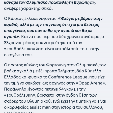
κάναμε τον Ολυμπιακό πρωταθλητή Ευρώπης»,
ανέφερε χαρακτηριστικά.
Ο Κώστας έκλεισε λέγοντας:
«Φεύγω με βάρος στην
καρδιά, αλλά με την επίγνωση ότι έχω μια δεύτερη
οικογένεια, που πάντα θα την αγαπώ και θα με
αγαπά».
Και να που περίπου δύο χρόνια αργότερα, ο
33χρονος μέσος που λατρεύτηκε από τον
«ερυθρόλευκο» λαό, είναι και πάλι σπίτι του… στην
οικογένεια του.
Ο πρώτος κύκλος του Φορτούνη στον Ολυμπιακό, τον
βρήκε αγκαλιά με έξι πρωταθλήματα, δύο Κύπελλα
Ελλάδος και φυσικά το Conference League, που είχε
την τιμή να σηκώσει ως αρχηγός στην «Opap Arena».
Παράλληλα, έχοντας πετύχει 94 γκολ με την
«ερυθρόλευκη», βρίσκεται στην όγδοη θέση των
σκόρερ του Ολυμπιακού, ενώ έχει την τιμητική να είναι
ο κορυφαίος assist man στην ιστορία του συλλόγου,