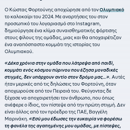
Ο Κώστας Φορτούνης αποχώρησε από τον
Ολυμπιακό
το καλοκαίρι του 2024. Με αναρτήσεις του στον
προσωπικό του λογαριασμό στο Instagram,
δημιούργησε ένα κλίμα συναισθηματικής φόρτισης
στους φίλους της ομάδας, μιας και θα αποχαιρέτιζαν
ένα αναπόσπαστο κομμάτι της ιστορίας του
Ολυμπιακού.
«Δέκα χρόνια στην ομάδα που λάτρεψα από παιδί,
κομμάτι ενός κόσμου πύρινου που έζησα μοναδικές
στιγμές, δεν υπάρχουν αντίο στον δρόμο μας…».
Αυτές
ήταν μερικές από τις δηλώσεις του Φορτούνη, όταν
αποχωρούσε από τον Πειραιά του. Φεύγοντας δε
ξέχασε να αποχαιρετήσει τον άνθρωπο, που όπως
ανέφερε ο ίδιος, τον πίστεψε από την πρώτη στιγμή. Δεν
είναι άλλος από τον πρόεδρο της ΠΑΕ, Βαγγέλη
Μαρινάκη.
«Εσύ μου έδωσες την ευκαιρία να φορέσω
τη φανέλα της αγαπημένης μου ομάδας, με πίστεψες,