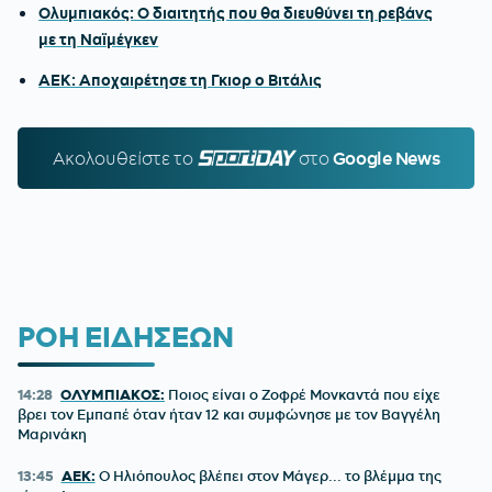
Ολυμπιακός: Ο διαιτητής που θα διευθύνει τη ρεβάνς
με τη Ναϊμέγκεν
ΑΕΚ: Αποχαιρέτησε τη Γκιορ ο Βιτάλις
Ακολουθείστε τo
SPORTDAY.GR
στο
Google News
ΡΟΗ ΕΙΔΗΣΕΩΝ
14:28
ΟΛΥΜΠΙΑΚΟΣ:
Ποιος είναι ο Ζοφρέ Μονκαντά που είχε
βρει τον Εμπαπέ όταν ήταν 12 και συμφώνησε με τον Βαγγέλη
Μαρινάκη
13:45
ΑΕΚ:
Ο Ηλιόπουλος βλέπει στον Μάγερ... το βλέμμα της