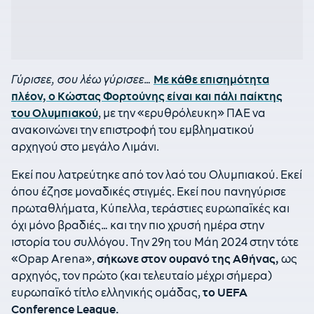
Γύρισεε, σου λέω γύρισεε…
Με κάθε επισημότητα
πλέον, ο Κώστας Φορτούνης είναι και πάλι παίκτης
του Ολυμπιακού
, με την «ερυθρόλευκη» ΠΑΕ να
ανακοινώνει την επιστροφή του εμβληματικού
αρχηγού στο μεγάλο Λιμάνι.
Εκεί που λατρεύτηκε από τον λαό του Ολυμπιακού. Εκεί
όπου έζησε μοναδικές στιγμές. Εκεί που πανηγύρισε
πρωταθλήματα, Κύπελλα, τεράστιες ευρωπαϊκές και
όχι μόνο βραδιές… και την πιο χρυσή ημέρα στην
ιστορία του συλλόγου. Την 29η του Μάη 2024 στην τότε
«Opap Arena»,
σήκωνε στον ουρανό της Αθήνας,
ως
αρχηγός, τον πρώτο (και τελευταίο μέχρι σήμερα)
ευρωπαϊκό τίτλο ελληνικής ομάδας,
το UEFA
Conference League.