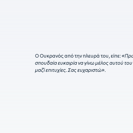
Ο Ουκρανός από την πλευρά του, είπε:
«Πρώ
σπουδαία ευκαιρία να γίνω μέλος αυτού του
μαζί επιτυχίες. Σας ευχαριστώ»
.