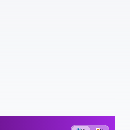
π
ε
υ
2
Ι
κ
1
«
1
δ
1
σ
Π