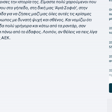
έ
ισες την ιστορία της. Είμαστε πολύ χαρούμενοι που
ου στο γήπεδο, στη δική μας ‘Αγιά Σοφιά’, στην
0
α για να ζήσεις μαζί μας όλες αυτές τις κρίσιμες
π
μ
ρωπος με δυνατή ψυχή και σθένος. Και νομίζω ότι
δα πολύ γρήγορα και κάτω από τα ραντάρ, σαν
2
πάνω από το έδαφος. Λοιπόν, αν θέλεις να πεις λίγα
τ
ς ΑΕΚ.
2
5
2
α
2
π
2
Μ
2
ο