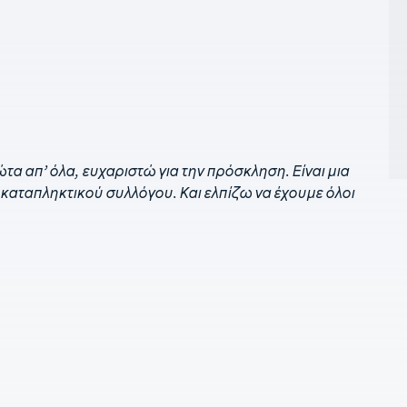
2
κ
2
κ
κ
21
π
τα απ’ όλα, ευχαριστώ για την πρόσκληση. Είναι μια
21
γ
 καταπληκτικού συλλόγου. Και ελπίζω να έχουμε όλοι
τ
2
ά
2
Ζ
2
π
2