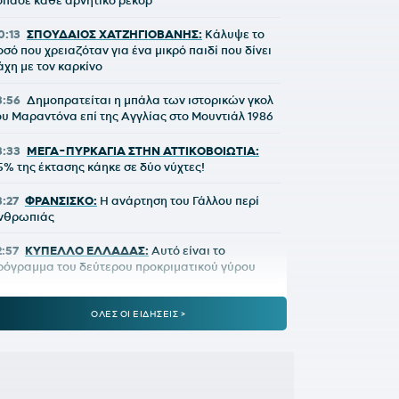
σπασε κάθε αρνητικό ρεκόρ
0:13
ΣΠΟΥΔΑΙΟΣ ΧΑΤΖΗΓΙΟΒΑΝΗΣ:
Κάλυψε το
οσό που χρειαζόταν για ένα μικρό παιδί που δίνει
άχη με τον καρκίνο
3:56
Δημοπρατείται η μπάλα των ιστορικών γκολ
ου Μαραντόνα επί της Αγγλίας στο Μουντιάλ 1986
3:33
ΜΕΓΑ-ΠΥΡΚΑΓΙΑ ΣΤΗΝ ΑΤΤΙΚΟΒΟΙΩΤΙΑ:
5% της έκτασης κάηκε σε δύο νύχτες!
3:27
ΦΡΑΝΣΙΣΚΟ:
Η ανάρτηση του Γάλλου περί
νθρωπιάς
2:57
ΚΥΠΕΛΛΟ ΕΛΛΑΔΑΣ:
Αυτό είναι το
ρόγραμμα του δεύτερου προκριματικού γύρου
2:36
ΠΑΓΚΟΣΜΙΟ Κ20:
Πανελλήνιο ρεκόρ η
ΟΛΕΣ ΟΙ ΕΙΔΗΣΕΙΣ >
πακογιάννη
2:25
ΜΑΡΙΑ ΜΕΝΟΥΝΟΣ:
«Το έργο που έχει κάνει
 κ.Κούβελος είναι σπουδαίο»