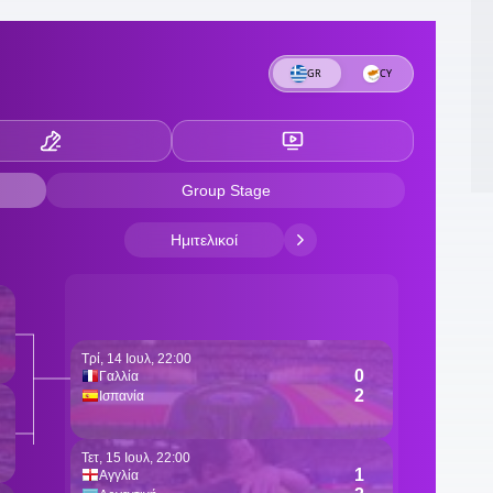
2
2
Δ
2
π
2
Λ
π
2
τ
1
τ
1
1
μ