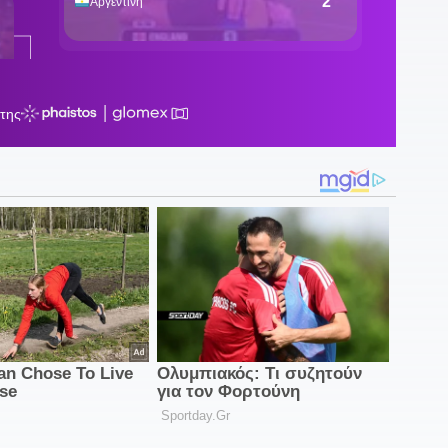
1
π
1
κ
κ
1
Γ