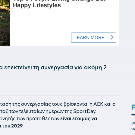
επεκτείνει τη συνεργασία για ακόμη 2
ταση της συνεργασίας τους βρίσκονται η ΑΕΚ και ο
τάζ των τελευταίων ημερών της SportDay.
οπονητής των πρωταθλητών
είναι έτοιμος να
0
 του 2029.
σ