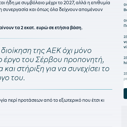
ι ήδη με συμβόλαιο μέχρι το 2027, αλλά η επιθυμία
0
η συνεργασία και όπως όλα δείχνουν απομένουν
Β
0
Π
ίνουν τα 2 εκατ. ευρώ σε ετήσια βάση.
2
ν
ν
 διοίκηση της ΑΕΚ όχι μόνο
ο έργο του Σέρβου προπονητή,
2
h
 και στήριξη για να συνεχίσει το
2
ργο του.
ρ
2
π
ία περί προτάσεων από το εξωτερικό που έτσι κι
2
π
2
υ