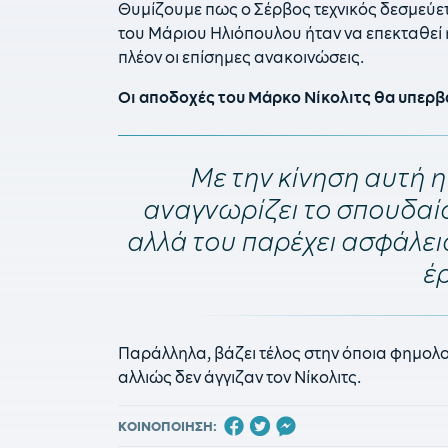
Θυμίζουμε πως ο Σέρβος τεχνικός δεσμεύετα
του Μάριου Ηλιόπουλου ήταν να επεκταθεί 
πλέον οι επίσημες ανακοινώσεις.
Οι αποδοχές του Μάρκο Νίκολιτς θα υπερβα
Με την κίνηση αυτή η
αναγνωρίζει το σπουδαί
αλλά του παρέχει ασφάλεια
έ
Παράλληλα, βάζει τέλος στην όποια φημολογ
αλλιώς δεν άγγιζαν τον Νίκολιτς.
ΚΟΙΝΟΠΟΙΗΣΗ: