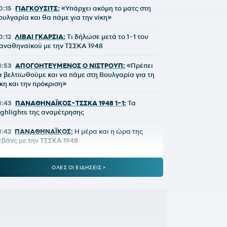
0:15
ΓΙΑΓΚΟΥΣΙΤΣ:
«Υπάρχει ακόμη το ματς στη
ουλγαρία και θα πάμε για την νίκη»
0:12
ΛΙΒΑΙ ΓΚΑΡΣΙΑ:
Τι δήλωσε μετά το 1-1 του
αναθηναϊκού με την ΤΣΣΚΑ 1948
3:53
ΑΠΟΓΟΗΤΕΥΜΕΝΟΣ Ο ΝΙΣΤΡΟΥΠ:
«Πρέπει
α βελτιωθούμε και να πάμε στη Βουλγαρία για τη
ίκη και την πρόκριση»
3:43
ΠΑΝΑΘΗΝΑΪΚΟΣ-ΤΣΣΚΑ 1948 1-1:
Τα
ighlights της αναμέτρησης
3:42
ΠΑΝΑΘΗΝΑΪΚΟΣ:
Η μέρα και η ώρα της
εβάνς με την ΤΣΣΚΑ 1948
3:24
ΠΑΝΑΘΗΝΑΪΚΟΣ-ΤΣΣΚΑ 1948 1-1:
Έτσι δεν
ΟΛΕΣ ΟΙ ΕΙΔΗΣΕΙΣ >
άει πουθενά
2:09
Παναθηναϊκός - ΤΣΣΚΑ 1948 | 1-1 με το
λασέ του Ρούσεφ
2:09
ΠΑΝΑΘΗΝΑΪΚΟΣ - ΤΣΣΚΑ 1948:
1-0 με
πέροχη κεφαλιά του Γιάγκουσιτς