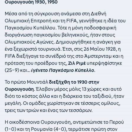
Ουρουγουάη 1930, 1950
Μέσα από τη σύγκρουση ανάμεσα στη Διεθνή
Ολυμπιακή Επιτροπή και τη FIFA, γεννήθηκε η ιδέα του
Παγκοσμίου Κυπέλλου. Τότε η μόνη ποδοσφαιρική
διοργάνωση παγκοσμίου βεληνεκούς, ήταν στους
Ολυμπιακούς Αγώνες. Δημιουργήθηκε η ανάγκη για
ένα ξεχωριστό τουρνουά. Έτσι, στις 26 Μαΐου 1928, η
FIFA διεξήγαγε το συνέδριό της στο Άμστερνταμ και η
πρόταση του προέδρου της,
Ζιλ Ριμέ
υπερψηφίστηκε
(25-9) και…
ἐγένετο Παγκόσμιο Κύπελλο.
Το πρώτο Μουντιάλ
διεξήχθη το 1930 στην
Ουρουγουάη
. Έλαβαν μέρος μόλις 13 χώρες και αυτό
διότι το κόστος άλλα και η διάρκεια του ταξιδιού, ήταν
μεγάλη. Οι ομάδες χωρίστηκαν σε τέσσερις ομίλους,
τρεις των τριών και ένας των τεσσάρων.
Η οικοδέσποινα Ουρουγουάη, αντιμετώπισε το Περού
(1-0) και τη Ρουμανία (4-0), τερμάτισε πρώτη στον