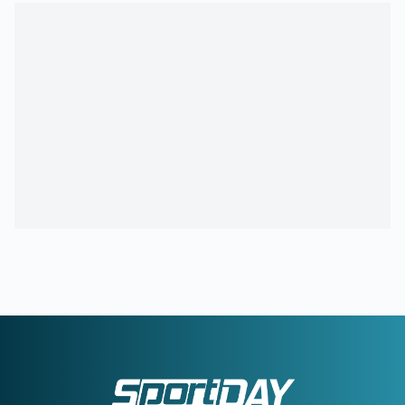
09:02
ΝΟΤΙΓΧΑΜ:
Ολοκληρώνει τη μεταγραφή Ντιομαντέ
08:30
ΠΑΝΑΘΗΝΑΪΚΟΣ:
Η απουσία που είναι σαν «δώρο» και
ο παίκτης που καλείται να βγάλει τα κάστανα απ' τη φωτιά
08:00
ΚΑΙΡΟΣ:
Ακάθεκτος ο υδράργυρος που οδεύει προς τους
40!
00:17
ΟΛΥΜΠΙΑΚΟΣ:
Οι λόγοι που ο Ζότα Σίλβα έχει
«κλειδώσει» θέση στην ενδεκάδα στη ρεβάνς της Ολλανδίας
23:56
ΜΠΑΡΤΣΕΛΟΝΑ:
Το συγκινητικό αντίο στον πατέρα του
Μέσι
23:35
ΟΦΗ ΑΠΟ ΚΟΥΝΙΑ:
Ο νεότερος κάτοχος διαρκείας του
ΟΦΗ είναι... 2 μηνών
23:28
ΓΙΑΝΝΗΣ ΚΩΝΣΤΑΝΤΕΛΙΑΣ:
Έγινε μπαμπάς για δεύτερη
φορά
22:51
ΠΑΝΑΘΗΝΑΪΚΟΣ:
Εύκολη νίκη για την ΤΣΣΚΑ 1948 πριν
από τη ρεβάνς
22:33
ΝΙΚΟΛΙΤΣ:
«Τα επίσημα είναι διαφορετικά παιχνίδια» -