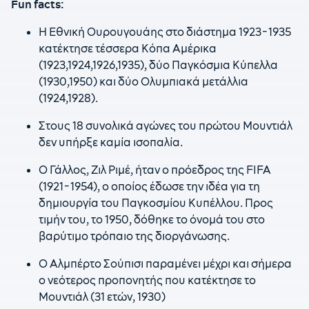
Fun facts
:
Η Εθνική Ουρουγουάης στο διάστημα 1923-1935
κατέκτησε τέσσερα Κόπα Αμέρικα
(1923,1924,1926,1935), δύο Παγκόσμια Κύπελλα
(1930,1950) και δύο Ολυμπιακά μετάλλια
(1924,1928).
Στους 18 συνολικά αγώνες του πρώτου Μουντιάλ
δεν υπήρξε καμία ισοπαλία.
Ο Γάλλος, Ζιλ Ριμέ, ήταν ο πρόεδρος της FIFA
(1921-1954), ο οποίος έδωσε την ιδέα για τη
δημιουργία του Παγκοσμίου Κυπέλλου. Προς
τιμήν του, το 1950, δόθηκε το όνομά του στο
βαρύτιμο τρόπαιο της διοργάνωσης.
Ο Αλμπέρτο Σούπισι παραμένει μέχρι και σήμερα
ο νεότερος προπονητής που κατέκτησε το
Μουντιάλ (31 ετών, 1930)