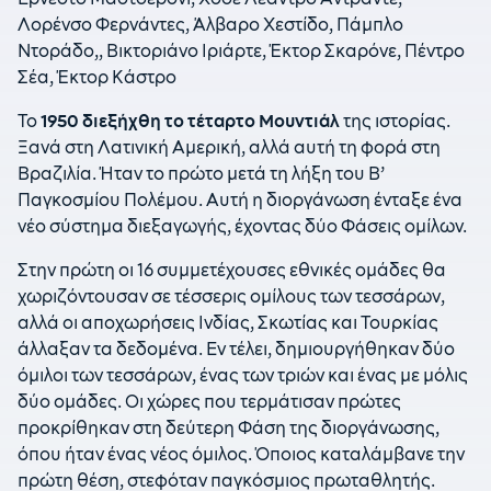
Λορένσο Φερνάντες, Άλβαρο Χεστίδο, Πάμπλο
Ντοράδο,, Βικτοριάνο Ιριάρτε, Έκτορ Σκαρόνε, Πέντρο
Σέα, Έκτορ Κάστρο
Το
1950 διεξήχθη το τέταρτο Μουντιάλ
της ιστορίας.
Ξανά στη Λατινική Αμερική, αλλά αυτή τη φορά στη
Βραζιλία. Ήταν το πρώτο μετά τη λήξη του Β’
Παγκοσμίου Πολέμου. Αυτή η διοργάνωση ένταξε ένα
νέο σύστημα διεξαγωγής, έχοντας δύο Φάσεις ομίλων.
Στην πρώτη οι 16 συμμετέχουσες εθνικές ομάδες θα
χωριζόντουσαν σε τέσσερις ομίλους των τεσσάρων,
αλλά οι αποχωρήσεις Ινδίας, Σκωτίας και Τουρκίας
άλλαξαν τα δεδομένα. Εν τέλει, δημιουργήθηκαν δύο
όμιλοι των τεσσάρων, ένας των τριών και ένας με μόλις
δύο ομάδες. Οι χώρες που τερμάτισαν πρώτες
προκρίθηκαν στη δεύτερη Φάση της διοργάνωσης,
όπου ήταν ένας νέος όμιλος. Όποιος καταλάμβανε την
πρώτη θέση, στεφόταν παγκόσμιος πρωταθλητής.