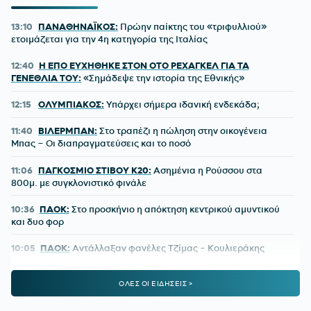
13:10
ΠΑΝΑΘΗΝΑΪΚΟΣ:
Πρώην παίκτης του «τριφυλλιού»
ετοιμάζεται για την 4η κατηγορία της Ιταλίας
12:40
Η ΕΠΟ ΕΥΧΗΘΗΚΕ ΣΤΟΝ ΟΤΟ ΡΕΧΑΓΚΕΛ ΓΙΑ ΤΑ
ΓΕΝΕΘΛΙΑ ΤΟΥ:
«Σημάδεψε την ιστορία της Εθνικής»
12:15
ΟΛΥΜΠΙΑΚΟΣ:
Υπάρχει σήμερα ιδανική ενδεκάδα;
11:40
ΒΙΛΕΡΜΠΑΝ:
Στο τραπέζι η πώληση στην οικογένεια
Μπας – Οι διαπραγματεύσεις και το ποσό
11:06
ΠΑΓΚΟΣΜΙΟ ΣΤΙΒΟΥ Κ20:
Ασημένια η Ρούσσου στα
800μ. με συγκλονιστικό φινάλε
10:36
ΠΑΟΚ:
Στο προσκήνιο η απόκτηση κεντρικού αμυντικού
και δυο φορ
10:05
ΠΑΟΚ:
Αντάλλαξαν φανέλες Τζίμας - Κουλιεράκης
09:35
ΣΠΟΡΤΙΝΓΚ ΛΙΣΑΒΟΝΑΣ:
Ο Ιωναννίδης επέστρεψε με
ΟΛΕΣ ΟΙ ΕΙΔΗΣΕΙΣ >
γκολ αλλά τα λιοντάρια γκέλαραν στην πρεμιέρα