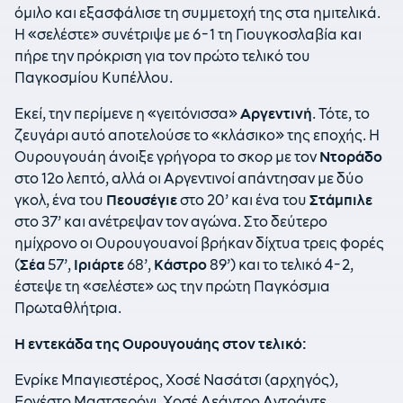
όμιλο και εξασφάλισε τη συμμετοχή της στα ημιτελικά.
Η «σελέστε» συνέτριψε με 6-1 τη Γιουγκοσλαβία και
πήρε την πρόκριση για τον πρώτο τελικό του
Παγκοσμίου Κυπέλλου.
Εκεί, την περίμενε η «γειτόνισσα»
Αργεντινή
. Τότε, το
ζευγάρι αυτό αποτελούσε το «κλάσικο» της εποχής. Η
Ουρουγουάη άνοιξε γρήγορα το σκορ με τον
Ντοράδο
στο 12ο λεπτό, αλλά οι Αργεντινοί απάντησαν με δύο
γκολ, ένα του
Πεουσέγιε
στο 20’ και ένα του
Στάμπιλε
στο 37’ και ανέτρεψαν τον αγώνα. Στο δεύτερο
ημίχρονο οι Ουρουγουανοί βρήκαν δίχτυα τρεις φορές
(
Σέα
57’,
Ιριάρτε
68’,
Κάστρο
89’) και το τελικό 4-2,
έστεψε τη «σελέστε» ως την πρώτη Παγκόσμια
Πρωταθλήτρια.
Η εντεκάδα της Ουρουγουάης στον τελικό:
Ενρίκε Μπαγιεστέρος, Χοσέ Νασάτσι (αρχηγός),
Ερνέστο Μαστσερόνι, Χοσέ Λεάντρο Αντράντε,