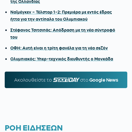
της Ολλανδίας
Ναϊμέγκεν – Τέλσταρ 1-2: Πρεμιέρα με εντός έδρας
ήττα για την αντίπαλο του Ολυμπιακού
Στέφανος Τσιτσιπάς: Απόδραση με τη νέα σύντροφό
του
ΟΦΗ: Αυτή είναι η τρίτη φανέλα για τη νέα σεζόν
Ολυμπιακός: Υπερ-τεχνικός διευθυντής ο Μονκάδα
Ακολουθείστε τo
SPORTDAY.GR
στο
Google News
ΡΟΗ ΕΙΔΗΣΕΩΝ