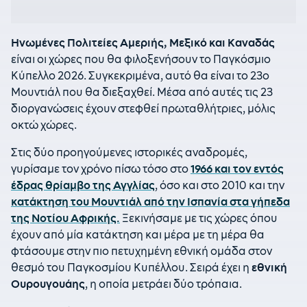
Ηνωμένες Πολιτείες Αμεριής, Μεξικό και Καναδάς
είναι οι χώρες που θα φιλοξενήσουν το Παγκόσμιο
Κύπελλο 2026. Συγκεκριμένα, αυτό θα είναι το 23ο
Μουντιάλ που θα διεξαχθεί. Μέσα από αυτές τις 23
διοργανώσεις έχουν στεφθεί πρωταθλήτριες, μόλις
οκτώ χώρες.
Στις δύο προηγούμενες ιστορικές αναδρομές,
γυρίσαμε τον χρόνο πίσω τόσο στο
1966 και τον εντός
έδρας θρίαμβο της Αγγλίας
, όσο και στο 2010 και την
κατάκτηση του Μουντιάλ από την Ισπανία στα γήπεδα
της Νοτίου Αφρικής.
Ξεκινήσαμε με τις χώρες όπου
έχουν από μία κατάκτηση και μέρα με τη μέρα θα
φτάσουμε στην πιο πετυχημένη εθνική ομάδα στον
θεσμό του Παγκοσμίου Κυπέλλου. Σειρά έχει η
εθνική
Ουρουγουάης
, η οποία μετράει δύο τρόπαια.