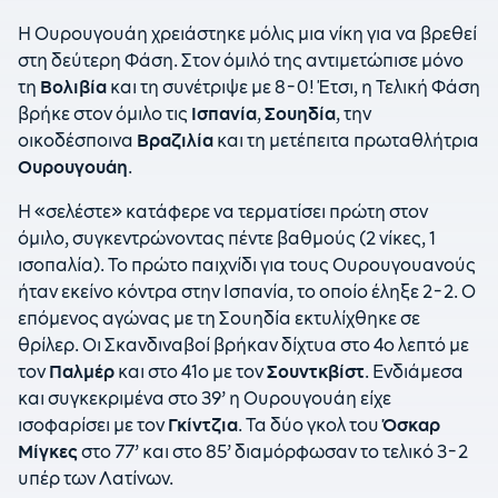
Η Ουρουγουάη χρειάστηκε μόλις μια νίκη για να βρεθεί
στη δεύτερη Φάση. Στον όμιλό της αντιμετώπισε μόνο
τη
Βολιβία
και τη συνέτριψε με 8-0! Έτσι, η Τελική Φάση
βρήκε στον όμιλο τις
Ισπανία
,
Σουηδία
, την
οικοδέσποινα
Βραζιλία
και τη μετέπειτα πρωταθλήτρια
Ουρουγουάη
.
Η «σελέστε» κατάφερε να τερματίσει πρώτη στον
όμιλο, συγκεντρώνοντας πέντε βαθμούς (2 νίκες, 1
ισοπαλία). Το πρώτο παιχνίδι για τους Ουρουγουανούς
ήταν εκείνο κόντρα στην Ισπανία, το οποίο έληξε 2-2. Ο
επόμενος αγώνας με τη Σουηδία εκτυλίχθηκε σε
θρίλερ. Οι Σκανδιναβοί βρήκαν δίχτυα στο 4ο λεπτό με
τον
Παλμέρ
και στο 41ο με τον
Σουντκβίστ
. Ενδιάμεσα
και συγκεκριμένα στο 39’ η Ουρουγουάη είχε
ισοφαρίσει με τον
Γκίντζια
. Τα δύο γκολ του
Όσκαρ
Μίγκες
στο 77’ και στο 85’ διαμόρφωσαν το τελικό 3-2
υπέρ των Λατίνων.