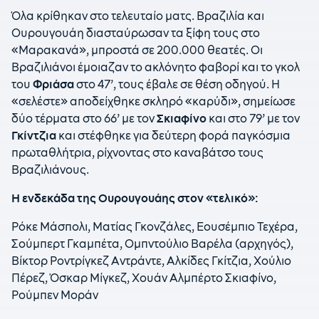
Όλα κρίθηκαν στο τελευταίο ματς. Βραζιλία και
Ουρουγουάη διασταύρωσαν τα ξίφη τους στο
«Μαρακανά», μπροστά σε 200.000 θεατές. Οι
Βραζιλιάνοι έμοιαζαν το ακλόνητο φαβορί και το γκολ
του
Φριάσα
στο 47’, τους έβαλε σε θέση οδηγού. Η
«σελέστε» αποδείχθηκε σκληρό «καρύδι», σημείωσε
δύο τέρματα στο 66’ με τον
Σκιαφίνο
και στο 79’ με τον
Γκίντζια
και στέφθηκε για δεύτερη φορά παγκόσμια
πρωταθλήτρια, ρίχνοντας στο καναβάτσο τους
Βραζιλιάνους.
Η ενδεκάδα της Ουρουγουάης στον «τελικό»:
Ρόκε Μάσπολι, Ματίας Γκονζάλες, Εουσέμπιο Τεχέρα,
Σούμπερτ Γκαμπέτα, Ομπντούλιο Βαρέλα (αρχηγός),
Βίκτορ Ροντρίγκεζ Αντράντε, Αλκίδες Γκίτζια, Χούλιο
Πέρεζ, Όσκαρ Μίγκεζ, Χουάν Αλμπέρτο Σκιαφίνο,
Ρούμπεν Μοράν