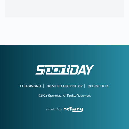
χρησιμοποίηση του Λιβάι Γκαρσία στη ρεβάνς
11:30
ΟΛΥΜΠΙΑΚΟΣ:
Υπερ-τεχνικός διευθυντής ο Μονκάδα
11:04
ΑΕΛ:
Ανακοίνωσε τον Ρισβάνη
10:36
ΠΑΝΑΙΤΩΛΙΚΟΣ:
Επισημοποίησε τις μεταγραφές των
Νακάμπα και Τζενεπό
10:04
ΗΡΑΚΛΗΣ:
Κίνηση για Νταμ Γκείγ
09:32
ΟΦΗ:
Δουλειά ενόψει ΑΕΚ
09:00
ΑΘΛΗΤΙΚΕΣ ΜΕΤΑΔΟΣΕΙΣ:
Πού θα δείτε τα φιλικά που
δίνουν ΑΕΚ και Άρης
|
|
ΕΠΙΚΟΙΝΩΝΙΑ
ΠΟΛΙΤΙΚΗ ΑΠΟΡΡΗΤΟΥ
ΟΡΟΙ ΧΡΗΣΗΣ
08:30
ΠΑΝΑΘΗΝΑΪΚΟΣ AKTOR:
Τα «πράσινα» συμβόλαια και
©2026 Sportday. All Rights Reserved.
ο Σλούκας
Created by