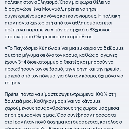
πολιτική στον αθλητισμό. Όταν μια χώρα θέλει να
διοργανώσει ένα Μουντιάλ, πρέπει να τηρεί
συγκεκριμένους κανόνες και κανονισμούς. Η πολιτική
ήταν πάντα ξεχωριστή από τον αθλητισμό και έτσι
πρέπει να παραμείνει», τόνισε αρχικά ο 33χρονος
στράικερ του Ολυμπιακού και πρόσθεσε:
«Το Παγκόσμιο Κύπελλο είναι μια ευκαιρία να δείξουμε
αυτό το μήνυμα σε όλο τον κόσμο, καθώς οι αγώνες
έχουν 3-4 δισεκατομμύρια θεατές και μπορούν να
προωθήσουν τον σεβασμό, την ειρήνη και την ηρεμία,
μακριά από τον πόλεμο, για όλο τον κόσμο, όχι μόνο για
το Ιράν.
Πρέπει πάντα να είμαστε συγκεντρωμένοι 100% στη
δουλειά μας. Καθήκον μας είναι να κάνουμε
χαρούμενους τους ανθρώπους της χώρας μας μέσα
από τις εμφανίσεις μας. Όσα συνέβησαν πρόσφατα
στο Ιράν ήταν πολύ άσχημα και δυσάρεστα, και όλος ο
κόσμος το γνωρίζει. Είναι αυτονόητο να μιλάμε για