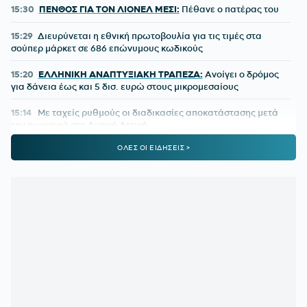
15:30
ΠΕΝΘΟΣ ΓΙΑ ΤΟΝ ΛΙΟΝΕΛ ΜΕΣΙ:
Πέθανε ο πατέρας του
15:29
Διευρύνεται η εθνική πρωτοβουλία για τις τιμές στα
σούπερ μάρκετ σε 686 επώνυμους κωδικούς
15:20
ΕΛΛΗΝΙΚΗ ΑΝΑΠΤΥΞΙΑΚΗ ΤΡΑΠΕΖΑ:
Ανοίγει ο δρόμος
για δάνεια έως και 5 δισ. ευρώ στους μικρομεσαίους
15:14
Με ταχείς ρυθμούς οι διαδικασίες αποκατάστασης μετά
την πυρκαγιά στη Δυτική Αττική
ΟΛΕΣ ΟΙ ΕΙΔΗΣΕΙΣ >
15:00
ΟΦΗ:
Αυτή είναι η τρίτη φανέλα για τη νέα σεζόν
14:02
ΟΛΥΜΠΙΑΚΟΣ ΜΕΤΑΓΡΑΦΕΣ:
Τα δίνει όλα για Πουέρτα
13:37
ΠΑΟΚ:
Ο Τρινκιέρι στη Θεσσαλονίκη με φόντο την έναρξη
της προετοιμασίας
13:05
ΦΕΝΕΡΜΠΑΧΤΣΕ:
«Ο Παυλίδης αποδέχτηκε την πρόταση
– Ανένδοτη η Μπενφίκα»
12:32
ΓΙΩΡΓΟΣ ΚΟΥΤΣΙΑΣ:
Ντεμπούτο με γκολ στη Φαμαλικάο
12:00
ΠΑΝΑΘΗΝΑΪΚΟΣ:
Οι σκέψεις του Νίστρουπ για την