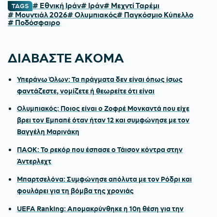
# Εθνική Ιράν
# Ιράν
# Μεχντί Ταρέμι
TAGS
# Μουντιάλ 2026
# Ολυμπιακός
# Παγκόσμιο Κύπελλο
# Ποδόσφαιρο
ΔΙΑΒΑΣΤΕ ΑΚΟΜΑ
Υπεράνω Όλων: Τα πράγματα δεν είναι όπως ίσως
φαντάζεστε, νομίζετε ή θεωρείτε ότι είναι
Ολυμπιακός: Ποιος είναι ο Ζοφρέ Μονκαντά που είχε
βρει τον Εμπαπέ όταν ήταν 12 και συμφώνησε με τον
Βαγγέλη Μαρινάκη
ΠΑΟΚ: Το ρεκόρ που έσπασε ο Τάισον κόντρα στην
Άντερλεχτ
Μπαρτσελόνα: Συμφώνησε απόλυτα με τον Ρόδρι και
φουλάρει για τη βόμβα της χρονιάς
UEFA Ranking: Απομακρύνθηκε η 10η θέση για την