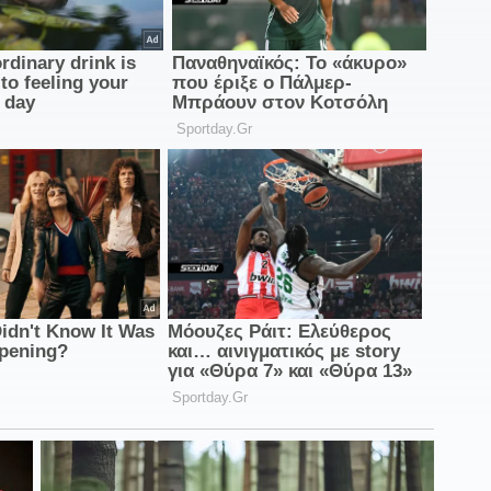
1
Τ
1
ε
1
1
Ά