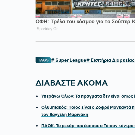
# Super League
# Εισιτήρια Διαρκείας
TAGS
ΔΙΑΒΑΣΤΕ ΑΚΟΜΑ
Υπεράνω Όλων: Τα πράγματα δεν είναι όπως ί
Ολυμπιακός: Ποιος είναι ο Ζοφρέ Μονκαντά π
τον Βαγγέλη Μαρινάκη
ΠΑΟΚ: Το ρεκόρ που έσπασε ο Τάισον κόντρα