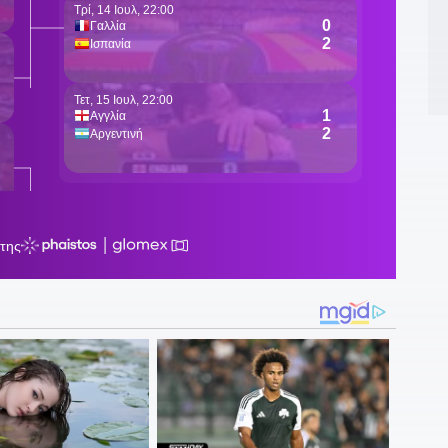
Ζ
2
π
2
π
ε
υ
2
Ι
κ
1
«
1
δ
1
σ
Π