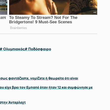
# Ολυμπιακός
# Ποδόσφαιρο
σως φαντάζεστε, νομίζετε ή θεωρείτε ότι είναι
ου είχε βρει τον Εμπαπέ όταν ήταν 12 και συμφώνησε με
 στην Άντερλεχτ