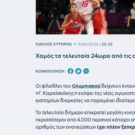
•
ΠΑΥΛΟΣ ΧΥΤΗΡΗΣ
5/06/2026
|
20:22
Χαμός τα τελευταία 24ωρα από τις 
ΚΟΙΝΟΠΟΙΗΣΗ:
Οι φίλαθλοι του
Ολυμπιακού
δείχνουν έντον
«Γ. Καραϊσκάκης» ενόψει της νέας αγωνιστ
εισιτηρίων διαρκείας να παραμένει ιδιαίτε
Το τελευταίο διήμερο επικρατεί μεγάλη κιν
περισσότεροι από 4.000 περσινοί κάτοχοι α
αριθμός των ανανεώσεων έ
χει πλέον ξεπερ