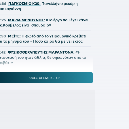
2:36
ΠΑΓΚΟΣΜΙΟ Κ20:
Πανελλήνιο ρεκόρ η
πακογιάννη
2:25
ΜΑΡΙΑ ΜΕΝΟΥΝΟΣ:
«Το έργο που έχει κάνει
 κ.Κούβελος είναι σπουδαίο»
1:50
ΜΕΪΤΕ:
Η φωτό από το χειρουργικό κρεβάτι
αι το μήνυμά του - Πόσο καιρό θα μείνει εκτός
1:42
ΦΥΣΙΚΟΘΕΡΑΠΕΥΤΗΣ ΜΑΡΑΝΤΟΝΑ:
«Η
ατάστασή του ήταν άθλια, δε σηκωνόταν από το
ρεβάτι»
:15
ΚΡΗΤΗ:
Τουρίστας ρωτούσε πόσο να
ΟΛΕΣ ΟΙ ΕΙΔΗΣΕΙΣ >
ληρώσει για να ασελγήσει σε 10χρονο κορίτσι!
:11
ΑΑΔΕ:
Άνοιξε ξανά το σύστημα ΕΑΕ 2025
ια διορθώσεις και συμπληρώσεις στοιχείων από
ους παραγωγούς
0:46
ΝΙΣΤΡΟΥΠ-ΜΕΝΤΙΛΙΜΠΑΡ:
Η χρονιά
ρχισε με ζόρια
0:38
ΚΙΝΑΝ ΕΒΑΝΣ:
Ανακοινώθηκε από τη