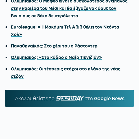
Ολυμπιακός: Ο Μαφέο είναι ο δυσκολότερος αντίπαλος
στην καριέρα του Μέσι και θα έβγαζε νοκ άουτ τον
Βινίσιους σε δέκα δευτερόλεπτα
Euroleague: «Η Μακάμπι Τελ Αβιβ θέλει τον Ντόντα
Χολ»
Παναθηναϊκός: Στο χέρι του ο Ράστοντερ
Ολυμπιακός: «Στο κάδρο ο Ναΐρ Τικνιζιάν»
Ολυμπιακός: Οι τέσσερις στόχοι στο πλάνο της νέας
σεζόν
Ακολουθείστε τo
SPORTDAY.GR
στο
Google News