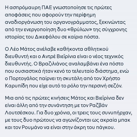
Η ασπρόμαυρη ΠΑΕ γνωστοποίησε τις πρώτες
αποφάσεις που αφορούν την περίφημη
αναδιοργάνωση του οργανογράμματος, ξεκινώντας
από την ενεργοποίηση δυο «θρύλων» της σύγχρονης
ιστορίας του Δικεφάλου σε καίρια πόστα.
Ο Λέο Μάτος ανέλαβε καθήκοντα αθλητικού
διευθυντή και ο Αντρέ Βιεϊρίνια είναι ο νέος τεχνικός
διευθυντής. Ο Βραζιλιάνος αναλαμβάνει ένα πόστο
που ουσιαστικά ήταν κενό το τελευταίο διάστημα, ενώ
ο Πορτογάλος παίρνει τη σκυτάλη από τον Χρήστο
Καρυπίδη που είχε αυτό το ρόλο την περσινή σεζόν.
Μια από τις πρώτες κινήσεις Μάτος και Βιεϊρίνια δεν
είναι άλλη από την συνάντηση με τον Ραζβάν
Λουτσέσκου. Για δυο χρόνια, οι τρεις τους συνυπήρχαν,
με τους δυο πρώτους να αγωνίζονται ως ακραία μπακ
και τον Ρουμάνο να είναι στην άκρη του πάγκου.