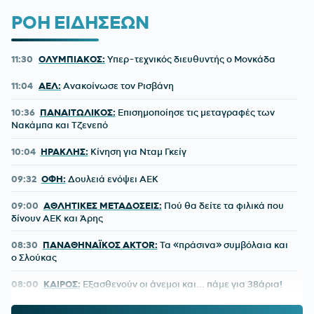
ΡΟΗ ΕΙΔΗΣΕΩΝ
11:30
ΟΛΥΜΠΙΑΚΟΣ:
Υπερ-τεχνικός διευθυντής ο Μονκάδα
11:04
ΑΕΛ:
Ανακοίνωσε τον Ρισβάνη
10:36
ΠΑΝΑΙΤΩΛΙΚΟΣ:
Επισημοποίησε τις μεταγραφές των
Νακάμπα και Τζενεπό
10:04
ΗΡΑΚΛΗΣ:
Κίνηση για Νταμ Γκείγ
09:32
ΟΦΗ:
Δουλειά ενόψει ΑΕΚ
09:00
ΑΘΛΗΤΙΚΕΣ ΜΕΤΑΔΟΣΕΙΣ:
Πού θα δείτε τα φιλικά που
δίνουν ΑΕΚ και Άρης
08:30
ΠΑΝΑΘΗΝΑΪΚΟΣ AKTOR:
Τα «πράσινα» συμβόλαια και
ο Σλούκας
08:00
ΚΑΙΡΟΣ:
Εξασθενούν οι άνεμοι και... πάμε για 38άρια!
00:26
ΠΑΟΚ:
Το 'χει ξαναπάθει, αλλά τώρα έσπασε κάθε