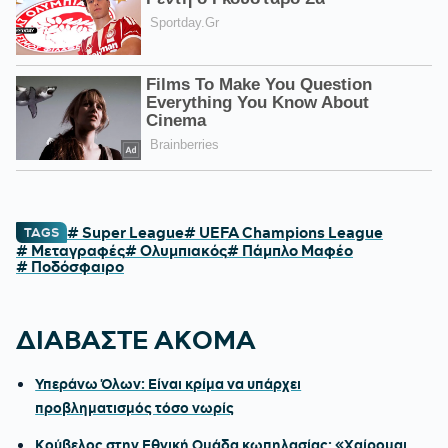
# Super League
# UEFA Champions League
TAGS
# Μεταγραφές
# Ολυμπιακός
# Πάμπλο Μαφέο
# Ποδόσφαιρο
ΔΙΑΒΑΣΤΕ ΑΚΟΜΑ
Υπεράνω Όλων: Είναι κρίμα να υπάρχει
προβληματισμός τόσο νωρίς
Κούβελος στην Εθνική Ομάδα κωπηλασίας: «Χαίρομαι