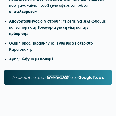
που η ανακαίνιση του Σχινιά έφερε τα πρώτα
αποτελέσματα»
Απογοητευμένος ο Νίστρουπ: «Πρέπει να βελτιωθούμε
και να πάμε στη Βουλγαρία για τη νίκη και την
πρόκριση»
Ολυμπιακός Παρασκήνιο: Τι γύρευε ο Πότερ στο
Καραϊσκάκη;
Αρης: Πλήγμα με Κουαμέ
Ακολουθείστε τo
SPORTDAY.GR
στο
Google News