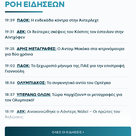
ΡΟΗ ΕΙΔΗΣΕΩΝ
19:39
ΠΑΟΚ:
Η ενδεκάδα κόντρα στην Άντερλεχτ
19:31
ΑΕΚ:
Οι δεύτερες σκέψεις του Κόστιτς τον έστειλαν στην
Αϊντχόφεν
19:25
ΑΡΗΣ ΜΕΤΑΓΡΑΦΕΣ:
Ο Ανταμ Μοκόκα στα κιτρινόμαυρα
για δύο χρόνια
19:02
ΠΑΟΚ:
Το ξεχωριστό μήνυμα της ΠΑΕ για την επιστροφή
Γιαννούλη
18:56
ΟΛΥΜΠΙΑΚΟΣ:
Το συγκινητικό αντίο του Ορτέγκα
18:37
ΥΠΕΡΑΝΩ ΟΛΩΝ:
Τώρα «αρχίζουν» οι μεταγραφές για
τον Ολυμπιακό!
18:19
ΑΕΚ:
Ανακοινώθηκε ο Λάντερς Νόλεϊ – Οι πρώτες του
δηλώσεις
18:11
ΥΠ. ΠΑΙΔΕΙΑΣ:
Ανακοινώθηκαν 95 ειδικότητες και 860
ΟΛΕΣ ΟΙ ΕΙΔΗΣΕΙΣ >
τμήματα των ΣΑΕΚ – Πότε ξεκινούν οι αιτήσεις