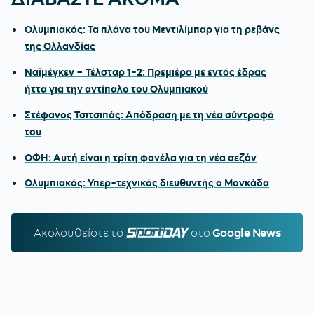
Ολυμπιακός: Τα πλάνα του Μεντιλίμπαρ για τη ρεβάνς
της Ολλανδίας
Ναϊμέγκεν – Τέλσταρ 1-2: Πρεμιέρα με εντός έδρας
ήττα για την αντίπαλο του Ολυμπιακού
Στέφανος Τσιτσιπάς: Απόδραση με τη νέα σύντροφό
του
ΟΦΗ: Αυτή είναι η τρίτη φανέλα για τη νέα σεζόν
Ολυμπιακός: Υπερ-τεχνικός διευθυντής ο Μονκάδα
Ακολουθείστε τo
SPORTDAY.GR
στο
Google News