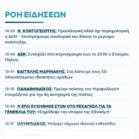
ΡΟΗ ΕΙΔΗΣΕΩΝ
14:33
Θ. ΚΟΝΤΟΓΕΩΡΓΗΣ:
Προεκλογική αλλά όχι παροχολογική
η ΔΕΘ - Επιστρέφουμε αναλογικά και δίκαια το μέρισμα
ανάπτυξης
13:46
ΑΕΚ:
Συνεχίζει στα κιτρινόμαυρα έως το 2030 ο Σταύρος
Πήλιος
13:41
ΒΑΓΓΕΛΗΣ ΜΑΡΙΝΑΚΗΣ:
Στη λίστα με τους 50
πλουσιότερους ιδιοκτήτες ομάδων
13:10
ΠΑΝΑΘΗΝΑΪΚΟΣ:
Πρώην παίκτης του «τριφυλλιού»
ετοιμάζεται για την 4η κατηγορία της Ιταλίας
12:40
Η ΕΠΟ ΕΥΧΗΘΗΚΕ ΣΤΟΝ ΟΤΟ ΡΕΧΑΓΚΕΛ ΓΙΑ ΤΑ
ΓΕΝΕΘΛΙΑ ΤΟΥ:
«Σημάδεψε την ιστορία της Εθνικής»
12:15
ΟΛΥΜΠΙΑΚΟΣ:
Υπάρχει σήμερα ιδανική ενδεκάδα;
11:40
ΒΙΛΕΡΜΠΑΝ:
Στο τραπέζι η πώληση στην οικογένεια