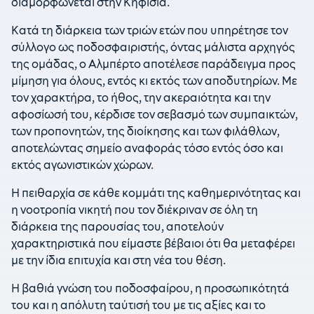
διαμορφώνεται στην Κηφισιά.
Κατά τη διάρκεια των τριών ετών που υπηρέτησε τον
σύλλογο ως ποδοσφαιριστής, όντας μάλιστα αρχηγός
της ομάδας, ο Αλμπέρτο αποτέλεσε παράδειγμα προς
μίμηση για όλους, εντός κι εκτός των αποδυτηρίων. Με
τον χαρακτήρα, το ήθος, την ακεραιότητα και την
αφοσίωσή του, κέρδισε τον σεβασμό των συμπαικτών,
των προπονητών, της διοίκησης και των φιλάθλων,
αποτελώντας σημείο αναφοράς τόσο εντός όσο και
εκτός αγωνιστικών χώρων.
Η πειθαρχία σε κάθε κομμάτι της καθημερινότητας και
η νοοτροπία νικητή που τον διέκριναν σε όλη τη
διάρκεια της παρουσίας του, αποτελούν
χαρακτηριστικά που είμαστε βέβαιοι ότι θα μεταφέρει
με την ίδια επιτυχία και στη νέα του θέση.
Η βαθιά γνώση του ποδοσφαίρου, η προσωπικότητά
του και η απόλυτη ταύτισή του με τις αξίες και το