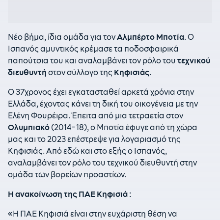
Νέο βήμα, ίδια ομάδα για τον
Αλμπέρτο Μποτία
. Ο
Ισπανός αμυντικός κρέμασε τα ποδοσφαιρικά
παπούτσια του και αναλαμβάνει τον ρόλο του
τεχνικού
διευθυντή
στον σύλλογο της
Κηφισιάς
.
Ο 37χρονος έχει εγκατασταθεί αρκετά χρόνια στην
Ελλάδα, έχοντας κάνει τη δική του οικογένεια με την
Ελένη Φουρέιρα. Έπειτα από μια τετραετία στον
Ολυμπιακό
(2014-18), ο Μποτία έφυγε από τη χώρα
μας και το 2023 επέστρεψε για λογαριασμό της
Κηφισιάς. Από εδώ και στο εξής ο Ισπανός,
αναλαμβάνει τον ρόλο του τεχνικού διευθυντή στην
ομάδα των βορείων προαστίων.
Η ανακοίνωση της ΠΑΕ Κηφισιά :
«Η ΠΑΕ Κηφισιά είναι στην ευχάριστη θέση να