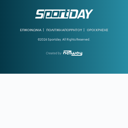
23:56
ΜΠΑΡΤΣΕΛΟΝΑ:
Το συγκινητικό αντίο στον πατέρα του
Μέσι
23:35
ΟΦΗ ΑΠΟ ΚΟΥΝΙΑ:
Ο νεότερος κάτοχος διαρκείας του
ΟΦΗ είναι... 2 μηνών
|
|
ΕΠΙΚΟΙΝΩΝΙΑ
ΠΟΛΙΤΙΚΗ ΑΠΟΡΡΗΤΟΥ
ΟΡΟΙ ΧΡΗΣΗΣ
23:28
ΓΙΑΝΝΗΣ ΚΩΝΣΤΑΝΤΕΛΙΑΣ:
Έγινε μπαμπάς για δεύτερη
©2026 Sportday. All Rights Reserved.
φορά
22:51
ΠΑΝΑΘΗΝΑΪΚΟΣ:
Εύκολη νίκη για την ΤΣΣΚΑ 1948 πριν
Created by
από τη ρεβάνς
22:33
ΝΙΚΟΛΙΤΣ:
«Τα επίσημα είναι διαφορετικά παιχνίδια» -
Τι είπε για τις μεταγραφές