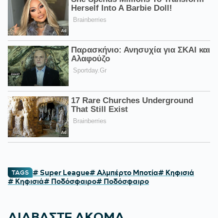
# Super League
# Αλμπέρτο Μποτία
# Κηφισιά
TAGS
# Κηφισιά
# Ποδόσφαιρο
# Ποδόσφαιρο
ΔΙΑΒΑΣΤΕ ΑΚΟΜΑ