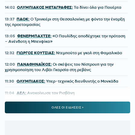
14:02
ΟΛΥΜΠΙΑΚΟΣ ΜΕΤΑΓΡΑΦΕΣ:
Τα δίνει όλα για Πουέρτα
13:37
ΠΑΟΚ:
Ο Τρινκιέρι στη Θεσσαλονίκη με φόντο την έναρξη
της προετοιμασίας
13:05
ΦΕΝΕΡΜΠΑΧΤΣΕ:
«Ο Παυλίδης αποδέχτηκε την πρόταση
– Ανένδοτη η Μπενφίκα»
12:32
ΓΙΩΡΓΟΣ ΚΟΥΤΣΙΑΣ:
Ντεμπούτο με γκολ στη Φαμαλικάο
12:00
ΠΑΝΑΘΗΝΑΪΚΟΣ:
Οι σκέψεις του Νίστρουπ για την
χρησιμοποίηση του Λιβάι Γκαρσία στη ρεβάνς
11:30
ΟΛΥΜΠΙΑΚΟΣ:
Υπερ-τεχνικός διευθυντής ο Μονκάδα
11:04
ΑΕΛ:
Ανακοίνωσε τον Ρισβάνη
10:36
ΠΑΝΑΙΤΩΛΙΚΟΣ:
Επισημοποίησε τις μεταγραφές των
ΟΛΕΣ ΟΙ ΕΙΔΗΣΕΙΣ >
Νακάμπα και Τζενεπό
10:04
ΗΡΑΚΛΗΣ:
Κίνηση για Νταμ Γκείγ
09:32
ΟΦΗ:
Δουλειά ενόψει ΑΕΚ