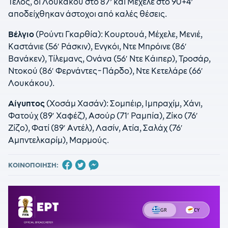
Τέλος, οι Λουκάκου στο 87’ και Μέχελε στο 90+4’
αποδείχθηκαν άστοχοι από καλές θέσεις.
Βέλγιο
(Ρούντι Γκαρθία): Κουρτουά, Μέχελε, Μενιέ,
Καστάνιε (56′ Ράσκιν), Ενγκόι, Ντε Μπρόινε (86′
Βανάκεν), Τίλεμανς, Ονάνα (56′ Ντε Κάιπερ), Τροσάρ,
Ντοκού (86′ Φερνάντες-Πάρδο), Ντε Κετελάρε (66′
Λουκάκου).
Αίγυπτος
(Χοσάμ Χασάν): Σομπέιρ, Ιμπραχίμ, Χάνι,
Φατούχ (89′ Χαφέζ), Ασούρ (71′ Ραμπία), Ζίκο (76′
Ζίζο), Φατί (89′ Αντέλ), Λασίν, Ατία, Σαλάχ (76′
Αμπντελκαρίμ), Μαρμούς.
ΚΟΙΝΟΠΟΙΗΣΗ: