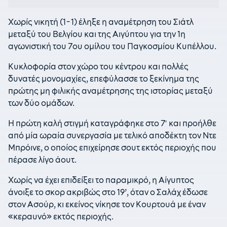
Χωρίς νικητή (1-1) έληξε η αναμέτρηση του Σιάτλ
μεταξύ του Βελγίου και της Αιγύπτου για την 1η
αγωνιστική του 7ου ομίλου του Παγκοσμίου Κυπέλλου.
Κυκλοφορία στον χώρο του κέντρου και πολλές
δυνατές μονομαχίες, επεφύλασσε το ξεκίνημα της
πρώτης μη φιλικής αναμέτρησης της ιστορίας μεταξύ
των δύο ομάδων.
Η πρώτη καλή στιγμή καταγράφηκε στο 7′ και προήλθε
από μία ωραία συνεργασία με τελικό αποδέκτη τον Ντε
Μπρόινε, ο οποίος επιχείρησε σουτ εκτός περιοχής που
πέρασε λίγο άουτ.
Χωρίς να έχει επιδείξει το παραμικρό, η Αίγυπτος
άνοιξε το σκορ ακριβώς στο 19’, όταν ο Σαλάχ έδωσε
στον Ασούρ, κι εκείνος νίκησε τον Κουρτουά με έναν
«κεραυνό» εκτός περιοχής.