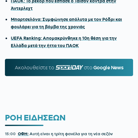
ΠΑΟΚ: Το ρεκόρ που έσπασε ο Τάισον κόντρα στην
Άντερλεχτ
Μπαρτσελόνα: Συμφώνησε απόλυτα με τον Ρόδρι και
φουλάρει για τη βόμβα της χρονιάς
UEFA Ranking: Απομακρύνθηκε η 10η θέση για την
Ελλάδα μετά την ήττα του ΠΑΟΚ
Ακολουθείστε τo
SPORTDAY.GR
στο
Google News
ΡΟΗ ΕΙΔΗΣΕΩΝ
15:00
ΟΦΗ:
Αυτή είναι η τρίτη φανέλα για τη νέα σεζόν