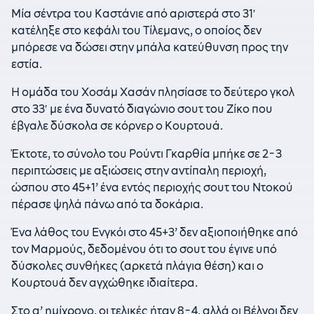
Μία σέντρα του Καστάνιε από αριστερά στο 31′
κατέληξε στο κεφάλι του Τίλεμανς, ο οποίος δεν
μπόρεσε να δώσει στην μπάλα κατεύθυνση προς την
εστία.
Η ομάδα του Χοσάμ Χασάν πλησίασε το δεύτερο γκολ
στο 33′ με ένα δυνατό διαγώνιο σουτ του Ζίκο που
έβγαλε δύσκολα σε κόρνερ ο Κουρτουά.
Έκτοτε, το σύνολο του Ρούντι Γκαρθία μπήκε σε 2-3
περιπτώσεις με αξιώσεις στην αντίπαλη περιοχή,
ώσπου στο 45+1’ ένα εντός περιοχής σουτ του Ντοκού
πέρασε ψηλά πάνω από τα δοκάρια.
Ένα λάθος του Ενγκόι στο 45+3’ δεν αξιοποιήθηκε από
τον Μαρμούς, δεδομένου ότι το σουτ του έγινε υπό
δύσκολες συνθήκες (αρκετά πλάγια θέση) και ο
Κουρτουά δεν αγχώθηκε ιδιαίτερα.
Στο α’ ημίχρονο, οι τελικές ήταν 8-4, αλλά οι Βέλγοι δεν