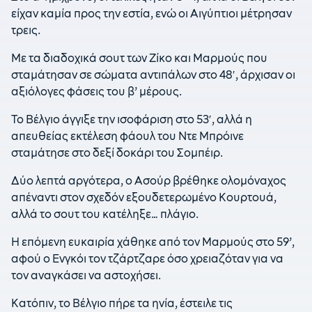
είχαν καμία προς την εστία, ενώ οι Αιγύπτιοι μέτρησαν
τρεις.
Με τα διαδοχικά σουτ των Ζίκο και Μαρμούς που
σταμάτησαν σε σώματα αντιπάλων στο 48′, άρχισαν οι
αξιόλογες φάσεις του β’ μέρους.
Το Βέλγιο άγγιξε την ισοφάριση στο 53′, αλλά η
απευθείας εκτέλεση φάουλ του Ντε Μπρόινε
σταμάτησε στο δεξί δοκάρι του Σομπέιρ.
Δύο λεπτά αργότερα, ο Ασούρ βρέθηκε ολομόναχος
απέναντι στον σχεδόν εξουδετερωμένο Κουρτουά,
αλλά το σουτ του κατέληξε… πλάγιο.
Η επόμενη ευκαιρία χάθηκε από τον Μαρμούς στο 59’,
αφού ο Ενγκόι τον τζάρτζαρε όσο χρειαζόταν για να
τον αναγκάσει να αστοχήσει.
Κατόπιν, το Βέλγιο πήρε τα ηνία, έστειλε τις