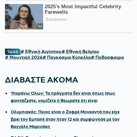
# Εθνική Αιγύπτου
# Εθνική Βελγίου
TAGS
# Μουντιάλ 2026
# Παγκόσμιο Κύπελλο
# Ποδόσφαιρο
ΔΙΑΒΑΣΤΕ ΑΚΟΜΑ
Υπεράνω Όλων: Τα πράγματα δεν είναι όπως ίσως
φαντάζεστε, νομίζετε ή θεωρείτε ότι είναι
Ολυμπιακός: Ποιος είναι ο Ζοφρέ Μονκαντά που είχε
βρει τον Εμπαπέ όταν ήταν 12 και συμφώνησε με τον
Βαγγέλη Μαρινάκη