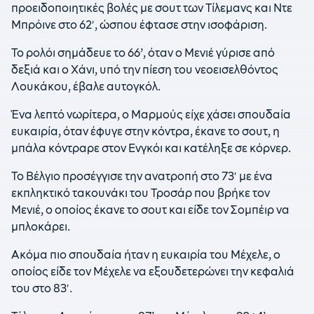
προειδοποιητικές βολές με σουτ των Τίλεμανς και Ντε
Μπρόινε στο 62′, ώσπου έφτασε στην ισοφάριση.
Το ρολόι σημάδευε το 66’, όταν ο Μενιέ γύρισε από
δεξιά και ο Χάνι, υπό την πίεση του νεοεισελθόντος
Λουκάκου, έβαλε αυτογκόλ.
Ένα λεπτό νωρίτερα, ο Μαρμούς είχε χάσει σπουδαία
ευκαιρία, όταν έφυγε στην κόντρα, έκανε το σουτ, η
μπάλα κόντραρε στον Ενγκόι και κατέληξε σε κόρνερ.
Το Βέλγιο προσέγγισε την ανατροπή στο 73′ με ένα
εκπληκτικό τακουνάκι του Τροσάρ που βρήκε τον
Μενιέ, ο οποίος έκανε το σουτ και είδε τον Σομπέιρ να
μπλοκάρει.
Ακόμα πιο σπουδαία ήταν η ευκαιρία του Μέχελε, ο
οποίος είδε τον Μέχελε να εξουδετερώνει την κεφαλιά
του στο 83′.