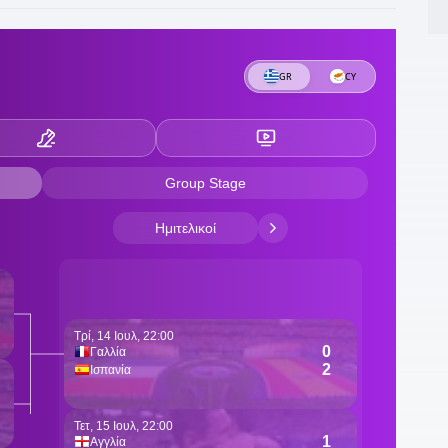
1
1
π
1
γ
12
Β
1
11
α
1
τ
1
Γ
0
Δ