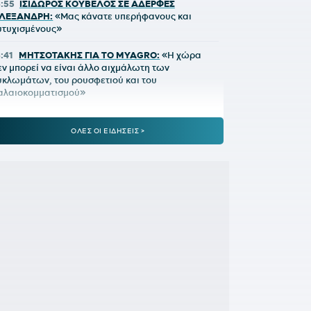
6:55
ΙΣΙΔΩΡΟΣ ΚΟΥΒΕΛΟΣ ΣΕ ΑΔΕΡΦΕΣ
ΛΕΞΑΝΔΡΗ:
«Μας κάνατε υπερήφανους και
υτυχισμένους»
6:41
ΜΗΤΣΟΤΑΚΗΣ ΓΙΑ ΤΟ MYAGRO:
«Η χώρα
εν μπορεί να είναι άλλο αιχμάλωτη των
υκλωμάτων, του ρουσφετιού και του
αλαιοκομματισμού»
6:34
ΛΙΒΑΙ ΓΚΑΡΣΙΑ:
«Μέσα στο γήπεδο θέλω να
ίμαι killer, μπορώ να κάνω τη διαφορά»
ΟΛΕΣ ΟΙ ΕΙΔΗΣΕΙΣ >
:17
ΑΕΚ:
Το καλωσόρισμα του Μάριου
λιόπουλου στον Μιλάν Βιτάλις
5:49
ΕΠΙΣΗΜΟ:
Ο Λεβαδειακός ανακοίνωσε τον
ουάν Μπαουζά μέχρι το 2028
5:00
ΟΛΥΜΠΙΑΚΟΣ:
Έτσι μπορεί να έρθει η
ρόκριση
4:43
SUPER CUP:
Ο Παπαπέτρου «σφυρίζει» το
ΕΚ - ΟΦΗ