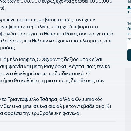
άνω των 6.000.000 ευρώ, έχοντας δώσει 1.000.000
1
Α
τέ.
ε
ριμένη πρόταση, με βάση το πως τον έχουν
1
αναφέρουν στη Γαλλία, υπάρχει διαφορά στο
δ
ψαλίδα. Τόσο για το θέμα του Ρόκα, όσο και γι’ αυτό
κ
π
γάλο βάρος και θέλουν να έχουν αποτελέσματα, είτε
δομάδας.
1
ε
υ Πάμπλο Μαφέο, Ο 28χρονος δεξιός μπακ είναι
συμφωνία και με τη Μαγιόρκα. Λέγεται πως τελικά
16
Η
για να ολοκληρώσει με τα διαδικαστικά. Ο
ατήριο θα καλύψει τη μια από τις δύο θέσεις των
1
Χ
αν το Τριαντάφυλλο Τσάπρα, αλλά ο Ολυμπιακός
1
π
 θέλει να μπει σε ένα σίριαλ με τον Λεβαδειακό. Κι
να φορέσει την ερυθρόλευκη φανέλα.
1
Α