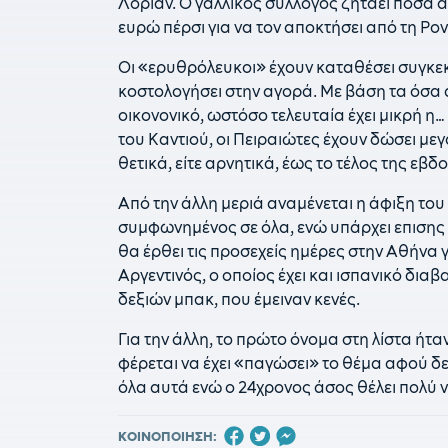
Λοριάν. Ο γαλλικός σύλλογος ζητάει ποσά 
ευρώ πέρσι για να τον αποκτήσει από τη Ρον
Οι «ερυθρόλευκοι» έχουν καταθέσει συγκεκ
κοστολογήσει στην αγορά. Με βάση τα όσα 
οικονονικό, ωστόσο τελευταία έχει μικρή η… 
του Καντιού, οι Πειραιώτες έχουν δώσει με
θετικά, είτε αρνητικά, έως το τέλος της εβ
Από την άλλη μεριά αναμένεται η άφιξη το
συμφωνημένος σε όλα, ενώ υπάρχει επισης 
θα έρθει τις προσεχείς ημέρες στην Αθήνα 
Αργεντινός, ο οποίος έχει και ισπανικό διαβ
δεξιών μπακ, που έμειναν κενές.
Για την άλλη, το πρώτο όνομα στη λίστα ήτ
φέρεται να έχει «παγώσει» το θέμα αφού δεν
όλα αυτά ενώ ο 24χρονος άσος θέλει πολύ 
ΚΟΙΝΟΠΟΙΗΣΗ: