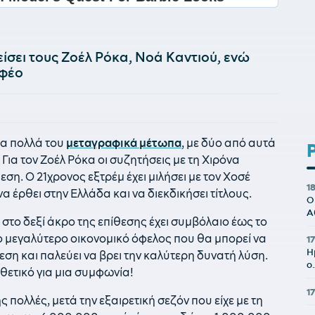
είσει τους Ζοέλ Ρόκα, Νοά Καντιού, ενώ
αφέο
τα πολλά του
μεταγραφικά μέτωπα
, με δύο από αυτά
. Για τον Ζοέλ Ρόκα οι συζητήσεις με τη Χιρόνα
ση. Ο 21χρονος εξτρέμ έχει μιλήσει με τον Χοσέ
1
α έρθει στην Ελλάδα και να διεκδικήσει τίτλους.
Ο
Α
 στο δεξί άκρο της επίθεσης έχει συμβόλαιο έως το
το μεγαλύτερο οικονομικό όφελος που θα μπορεί να
17
Η
εση και παλεύει να βρει την καλύτερη δυνατή λύση.
ο
 θετικό για μια συμφωνία!
1
ς πολλές, μετά την εξαιρετική σεζόν που είχε με τη