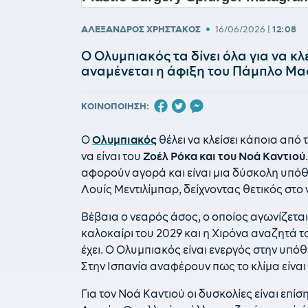
•
ΑΛΕΞΑΝΔΡΟΣ ΧΡΗΣΤΑΚΟΣ
16/06/2026
|
12:08
Ο Ολυμπιακός τα δίνει όλα για να κλ
αναμένεται η άφιξη του Πάμπλο Μ
ΚΟΙΝΟΠΟΙΗΣΗ:
Ο
Ολυμπιακός
θέλει να κλείσει κάποια από 
να είναι του
Ζοέλ Ρόκα και του Νοά Καντιού
αφορούν αγορά και είναι μια δύσκολη υπόθε
Λουίς Μεντιλίμπαρ, δείχνοντας θετικός στο ν
Βέβαια ο νεαρός άσος, ο οποίος αγωνίζεται
καλοκαίρι του 2029 και η Χιρόνα αναζητά 
έχει. Ο Ολυμπιακός είναι ενεργός στην υπόθ
Στην Ισπανία αναφέρουν πως το κλίμα είναι
Για τον Νοά Καντιού οι δυσκολίες είναι επίση