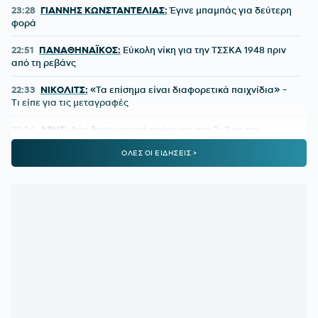
23:28
ΓΙΑΝΝΗΣ ΚΩΝΣΤΑΝΤΕΛΙΑΣ:
Έγινε μπαμπάς για δεύτερη
φορά
22:51
ΠΑΝΑΘΗΝΑΪΚΟΣ:
Εύκολη νίκη για την ΤΣΣΚΑ 1948 πριν
από τη ρεβάνς
22:33
ΝΙΚΟΛΙΤΣ:
«Τα επίσημα είναι διαφορετικά παιχνίδια» -
Τι είπε για τις μεταγραφές
22:24
ΑΡΗΣ:
Δύο διαφορετικά πρόσωπα στο 2-2 με τον
Πανσερραϊκό
ΟΛΕΣ ΟΙ ΕΙΔΗΣΕΙΣ >
22:01
ΑΕΚ-ATHENS KALLITHEA 4-0:
Ο Βιτάλις σκόραρε στο
ντεμπούτο του και ο Γκατσίνοβιτς... έπαθε Γιόβιτς
21:21
ΑΕΚ:
Αποδοκιμάστηκε ο Αγγελόπουλος στην «Allwyn
Arena»
21:11
ΟΦΗ:
Τρέλα του κόσμου για το Σούπερ Καπ
20:57
ΛΙΟΝΕΛ ΜΕΣΙ:
Η τελευταία φορά που ο πατέρας του τον
είδε από κοντά να παίζει
20:33
ΤΖΟΛΑΚΗΣ - ΧΑΛ:
Ντεμπούτο με ήττα