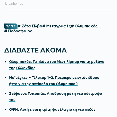
# Ζότα Σίλβα
# Μεταγραφές
# Ολυμπιακός
TAGS
# Ποδόσφαιρο
ΔΙΑΒΑΣΤΕ ΑΚΟΜΑ
Ολυμπιακός: Τα πλάνα του Μεντιλίμπαρ για τη ρεβάνς
της Ολλανδίας
Ναϊμέγκεν – Τέλσταρ 1-2: Πρεμιέρα με εντός έδρας
ήττα για την αντίπαλο του Ολυμπιακού
Στέφανος Τσιτσιπάς: Απόδραση με τη νέα σύντροφό
του
ΟΦΗ: Αυτή είναι η τρίτη φανέλα για τη νέα σεζόν