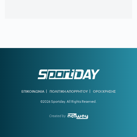
20:11
ΝΑΪΜΕΓΚΕΝ – ΤΕΛΣΤΑΡ 1-2:
Πρεμιέρα με εντός έδρας
ήττα για την αντίπαλο του Ολυμπιακού
19:38
ΟΛΥΜΠΙΑΚΟΣ:
Τα πλάνα του Μεντιλίμπαρ για τη ρεβάνς
της Ολλανδίας
19:10
ΟΦΗ ΜΕΤΑΓΡΑΦΕΣ:
Έκλεισε ακόμα μία εκκρεμότητα -
Παίρνει τον Λορέντσο Ντίκμαν
18:44
ΧΟΡΧΕ ΜΕΣΙ:
To «αντίο» της Νιούελς Ολντ Μπόις στον
πατέρα του Μέσι
18:15
ΝΑΟΥΑΛ ΕΛ ΜΟΥΤΑΟΥΑΚΙΛ:
Η πρώτη γυναίκα από τον
αραβικό κόσμο που κέρδισε χρυσό ολυμπιακό μετάλλιο
|
|
ΕΠΙΚΟΙΝΩΝΙΑ
ΠΟΛΙΤΙΚΗ ΑΠΟΡΡΗΤΟΥ
ΟΡΟΙ ΧΡΗΣΗΣ
17:39
ΣΤΕΦΑΝΟΣ ΤΣΙΤΣΙΠΑΣ:
Απόδραση με τη νέα σύντροφό
©2026 Sportday. All Rights Reserved.
του
16:51
ΓΙΩΡΓΟΣ ΧΕΛΑΚΗΣ:
Ο ΠΑΟΚ χρειάζεται δεύτερο σχέδιο
Created by
ανάπτυξης παιχνιδιού
16:33
Ε. ΤΟΥΡΝΑΣ:
Ζήτησε πλήρη ετοιμότητα του κρατικού
μηχανισμού για τις επόμενες μέρες