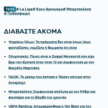
# La Liga
# Κουν Αγκουέρο
# Μπαρτσελόνα
TAGS
# Ποδόσφαιρο
ΔΙΑΒΑΣΤΕ ΑΚΟΜΑ
Υπεράνω Όλων: Τα πράγματα δεν είναι όπως ίσως
φαντάζεστε, νομίζετε ή θεωρείτε ότι είναι
Ολυμπιακός: Ποιος είναι ο Ζοφρέ Μονκαντά που είχε
βρει τον Εμπαπέ όταν ήταν 12 και συμφώνησε με τον
Βαγγέλη Μαρινάκη
ΠΑΟΚ: Το ρεκόρ που έσπασε ο Τάισον κόντρα στην
Άντερλεχτ
Μπαρτσελόνα: Συμφώνησε απόλυτα με τον Ρόδρι και
φουλάρει για τη βόμβα της χρονιάς
UEFA Ranking: Απομακρύνθηκε η 10η θέση για την