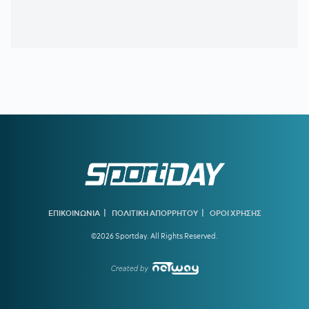
πάει Λόντον Λάιονς
20:32
ΠΑΡΑΣΚΗΝΙΟ:
Ελληνική ομάδα έκανε πρόταση στον
Θεμπάγιος
20:31
Υπό απειλή δίωξης κοινωνικοί λειτουργοί που αρνούνται
να εκτελέσουν εισαγγελικές εντολές – Ακραία υποστελέχωση
στις κοινωνικές υπηρεσίες
20:13
Ο διεθνούς φήμης συνθέτης Μάριος Ιωάννου Ηλία νέος
συνθέτης των Τελετών Αφής και Παράδοσης της Ολυμπιακής
Φλόγας
19:45
ΓΙΩΡΓΟΣ ΧΕΛΑΚΗΣ:
Εχει κι ο Νίστρουπ τα «κολλήματά»
του...
19:04
ΠΑΟΚ:
Πρόταση της Γαλατάσαραϊ για δανεισμό του
|
|
ΕΠΙΚΟΙΝΩΝΙΑ
ΠΟΛΙΤΙΚΗ ΑΠΟΡΡΗΤΟΥ
ΟΡΟΙ ΧΡΗΣΗΣ
Κωνσταντέλια
©2026 Sportday. All Rights Reserved.
19:01
Tα συγχαρητήρια του Ισίδωρου Κούβελου στην Εβελυν
Μητροπούλου και το ευχαριστώ στον Πρόεδρο της ΕΟΕ
Created by
18:47
ΤΙ ΕΙΝΑΙ ΤΟ «PAPARA»:
Ο χορηγός της Τραμπζονσπόρ
που έγινε viral λόγω Σαλάχ