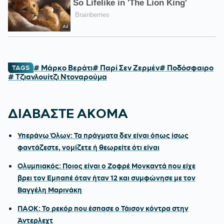
# Μάρκο Βεράτι
# Παρί Σεν Ζερμέν
# Ποδόσφαιρο
TAGS
# Τζιανλουίτζι Ντοναρούμα
ΔΙΑΒΑΣΤΕ ΑΚΟΜΑ
Υπεράνω Όλων: Τα πράγματα δεν είναι όπως ίσως
φαντάζεστε, νομίζετε ή θεωρείτε ότι είναι
Ολυμπιακός: Ποιος είναι ο Ζοφρέ Μονκαντά που είχε
βρει τον Εμπαπέ όταν ήταν 12 και συμφώνησε με τον
Βαγγέλη Μαρινάκη
ΠΑΟΚ: Το ρεκόρ που έσπασε ο Τάισον κόντρα στην
Άντερλεχτ