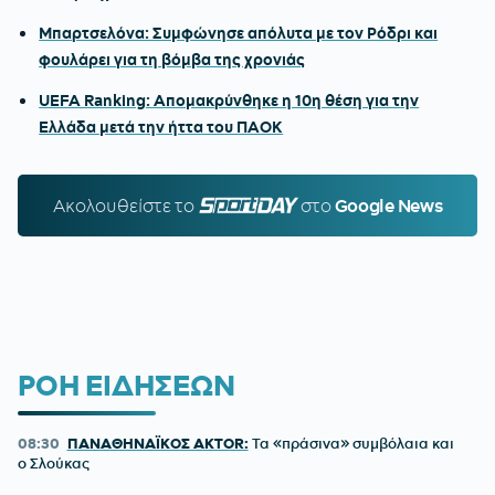
Μπαρτσελόνα: Συμφώνησε απόλυτα με τον Ρόδρι και
φουλάρει για τη βόμβα της χρονιάς
UEFA Ranking: Απομακρύνθηκε η 10η θέση για την
Ελλάδα μετά την ήττα του ΠΑΟΚ
Ακολουθείστε τo
SPORTDAY.GR
στο
Google News
ΡΟΗ ΕΙΔΗΣΕΩΝ
08:30
ΠΑΝΑΘΗΝΑΪΚΟΣ AKTOR:
Τα «πράσινα» συμβόλαια και
ο Σλούκας