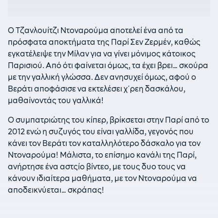
Ο Τζανλουίτζι Ντοναρούμα αποτελεί ένα από τα
πρόσφατα αποκτήματα της Παρί Σεν Ζερμέν, καθώς
εγκατέλειψε την Μίλαν για να γίνει μόνιμος κάτοικος
Παρισιού. Από ότι φαίνεται όμως, τα έχει βρει… σκούρα
με την γαλλική γλώσσα. Δεν ανησυχεί όμως, αφού ο
Βεράτι αποφάσισε να εκτελέσει χ΄ρεη δασκάλου,
μαθαίνοντάς του γαλλικά!
Ο συμπατριώτης του κίπερ, βρίκσεται στην Παρί από το
2012 ενώ η συζυγός του είναι γαλλίδα, γεγονός που
κάνει τον Βεράτι τον καταλληλότερο δάσκαλο για τον
Ντοναρούμα! Μάλιστα, το επίσημο κανάλι της Παρί,
ανήρτησε ένα αστςίο βίντεο, με τους δυο τους να
κάνουν ιδιαίτερα μαθήματα, με τον Ντοναρούμα να
αποδεικνύεται… σκράπας!