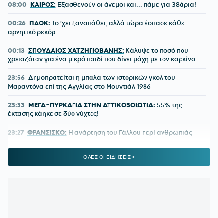
08:00
ΚΑΙΡΟΣ:
Εξασθενούν οι άνεμοι και... πάμε για 38άρια!
00:26
ΠΑΟΚ:
Το 'χει ξαναπάθει, αλλά τώρα έσπασε κάθε
αρνητικό ρεκόρ
00:13
ΣΠΟΥΔΑΙΟΣ ΧΑΤΖΗΓΙΟΒΑΝΗΣ:
Κάλυψε το ποσό που
χρειαζόταν για ένα μικρό παιδί που δίνει μάχη με τον καρκίνο
23:56
Δημοπρατείται η μπάλα των ιστορικών γκολ του
Μαραντόνα επί της Αγγλίας στο Μουντιάλ 1986
23:33
ΜΕΓΑ-ΠΥΡΚΑΓΙΑ ΣΤΗΝ ΑΤΤΙΚΟΒΟΙΩΤΙΑ:
55% της
έκτασης κάηκε σε δύο νύχτες!
23:27
ΦΡΑΝΣΙΣΚΟ:
Η ανάρτηση του Γάλλου περί ανθρωπιάς
22:57
ΚΥΠΕΛΛΟ ΕΛΛΑΔΑΣ:
Αυτό είναι το πρόγραμμα του
ΟΛΕΣ ΟΙ ΕΙΔΗΣΕΙΣ >
δεύτερου προκριματικού γύρου
22:36
ΠΑΓΚΟΣΜΙΟ Κ20:
Πανελλήνιο ρεκόρ η Μπακογιάννη
22:25
ΜΑΡΙΑ ΜΕΝΟΥΝΟΣ:
«Το έργο που έχει κάνει ο
κ.Κούβελος είναι σπουδαίο»