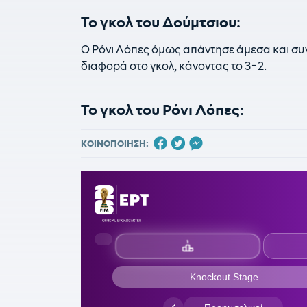
Το γκολ του Δούμτσιου:
Ο Ρόνι Λόπες όμως απάντησε άμεσα και συγ
διαφορά στο γκολ, κάνοντας το 3-2.
Το γκολ του Ρόνι Λόπες:
ΚΟΙΝΟΠΟΙΗΣΗ: