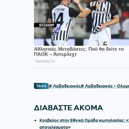
# Λεβαδειακός
# Λεβαδειακός - Ολυμ
TAGS
ΔΙΑΒΑΣΤΕ ΑΚΟΜΑ
Κούβελος στην Εθνική Ομάδα κωπηλασίας: «Χ
αποτελέσματα»