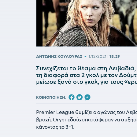
•
ΑΝΤΩΝΗΣ ΚΟΥΛΟΥΡΑΣ
1/12/2021
|
18:29
Συνεχίζεται το θέαμα στη Λειβαδιά
τη διαφορά στα 2 γκολ με τον Δούμτ
μείωσε ξανά στο γκολ, για τους «ε
ΚΟΙΝΟΠΟΙΗΣΗ:
Premier League θυμίζει ο αγώνας του Λεβα
βροχή. Οι γηπεδούχοι κατάφεραν να αυξήσο
κάνοντας το 3-1.