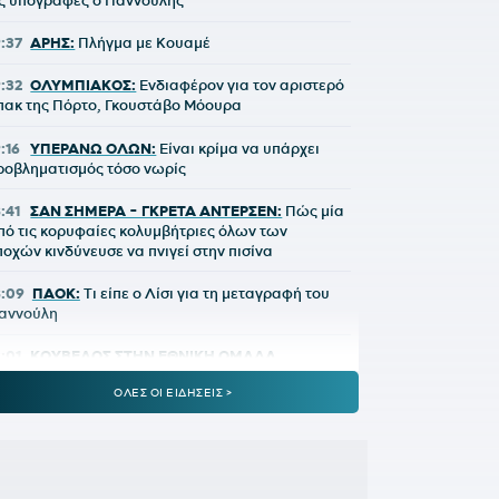
ις υπογραφές ο Γιαννούλης
9:37
ΑΡΗΣ:
Πλήγμα με Κουαμέ
9:32
ΟΛΥΜΠΙΑΚΟΣ:
Ενδιαφέρον για τον αριστερό
πακ της Πόρτο, Γκουστάβο Μόουρα
9:16
ΥΠΕΡΑΝΩ ΟΛΩΝ:
Είναι κρίμα να υπάρχει
ροβληματισμός τόσο νωρίς
8:41
ΣΑΝ ΣΗΜΕΡΑ - ΓΚΡΕΤΑ ΑΝΤΕΡΣΕΝ:
Πώς μία
πό τις κορυφαίες κολυμβήτριες όλων των
ποχών κινδύνευσε να πνιγεί στην πισίνα
8:09
ΠΑΟΚ:
Τι είπε ο Λίσι για τη μεταγραφή του
ιαννούλη
8:01
ΚΟΥΒΕΛΟΣ ΣΤΗΝ ΕΘΝΙΚΗ ΟΜΑΔΑ
ΩΠΗΛΑΣΙΑΣ:
«Χαίρομαι που η ανακαίνιση του
ΟΛΕΣ ΟΙ ΕΙΔΗΣΕΙΣ >
χινιά έφερε τα πρώτα αποτελέσματα»
7:36
E-ΕΦΚΑ:
Στις 7 Αυγούστου η καταβολή του
δειοδωροσήμου σε 91.455 οικοδόμους