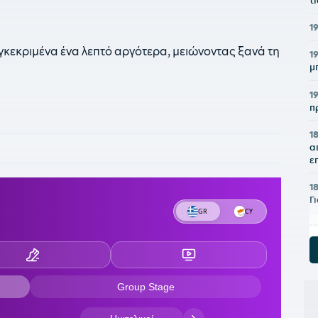
τ
1
κεκριμένα ένα λεπτό αργότερα, μειώνοντας ξανά τη
1
μ
1
π
1
α
ε
1
Γ
1
Κ
Σ
1
Α