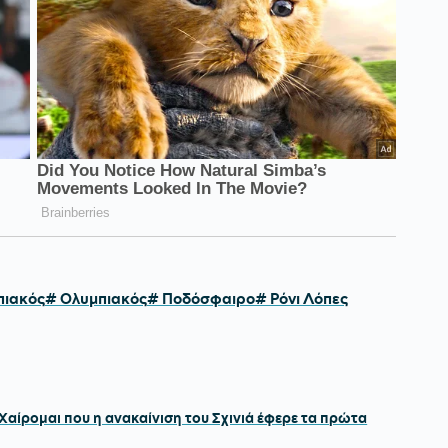
πιακός
# Ολυμπιακός
# Ποδόσφαιρο
# Ρόνι Λόπες
αίρομαι που η ανακαίνιση του Σχινιά έφερε τα πρώτα