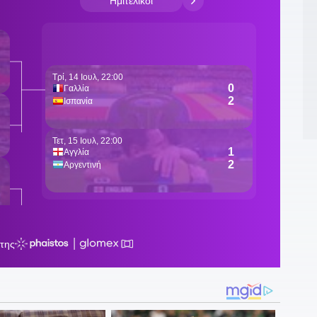
1
τ
1
α
1
«
17
Π
1
1
1
ε
α
1
σ
1
Κ