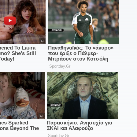
Π
15
1
κ
1
Τ
1