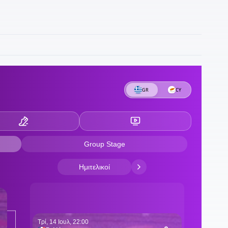
12
Β
1
11
α
1
τ
1
Γ