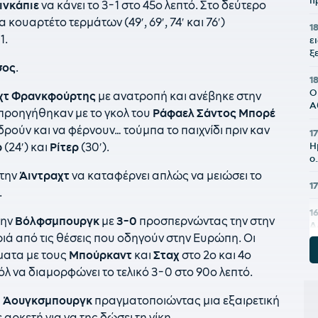
π
ινκάπιε
να κάνει το 3-1 στο 45ο λεπτό. Στο δεύτερο
 κουαρτέτο τερμάτων (49′, 69′, 74′ και 76′)
18
1.
ε
ξ
σος
.
1
Ο
χτ
Φρανκφούρτης
με ανατροπή και ανέβηκε στην
Α
 προηγήθηκαν με το γκολ του
Ράφαελ
Σάντος
Μπορέ
δρούν και να φέρνουν… τούμπα το παιχνίδι πριν καν
17
Η
ρ
(24′) και
Ρίτερ
(30′).
ο
 την
Άιντραχτ
να καταφέρνει απλώς να μειώσει το
1
.
1
την
Βόλφσμπουργκ
με
3-0
προσπερνώντας την στην
Α
ά από τις θέσεις που οδηγούν στην Ευρώπη. Οι
ε
ματα με τους
Μπούρκαντ
και
Σταχ
στο 2ο και 4ο
1
λ να διαμορφώνει το τελικό 3-0 στο 90ο λεπτό.
δ
κ
ς
Άουγκσμπουργκ
πραγματοποιώντας μια εξαιρετική
π
αρκετή για να της δώσει τη νίκη.