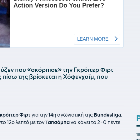
ύζεν που «σκόρπισε» την Γκρόιτερ Φιρτ
 πίσω της βρίσκεται η Χόφενχαϊμ, που
κρόιτερ
Φιρτ
για την 14η αγωνιστική της
Bundesliga
.
στο 12ο λεπτό με τον
Ταπσόμπα
να κάνει το 2-0 πέντε
1