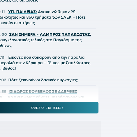
ρώτες του δηλώσεις
:11
ΥΠ. ΠΑΙΔΕΙΑΣ:
Ανακοινώθηκαν 95
ιδικότητες και 860 τμήματα των ΣΑΕΚ – Πότε
εκινούν οι αιτήσεις
8:00
ΣΑΝ ΣΗΜΕΡΑ - ΛΑΜΠΡΟΣ ΠΑΠΑΚΩΣΤΑΣ:
 συγκλονιστικός τελικός στο Παγκόσμιο της
θήνας
:11
Εικόνες που σοκάρουν από την παραλία
μερολιά στην Κέρκυρα – Γέμισε με ξαπλώστρες
… βυθός!
7:02
Πότε ξεκινούν οι δασικές πυρκαγιές;
6:55
ΙΣΙΔΩΡΟΣ ΚΟΥΒΕΛΟΣ ΣΕ ΑΔΕΡΦΕΣ
ΛΕΞΑΝΔΡΗ:
«Μας κάνατε υπερήφανους και
υτυχισμένους»
ΟΛΕΣ ΟΙ ΕΙΔΗΣΕΙΣ >
6:41
ΜΗΤΣΟΤΑΚΗΣ ΓΙΑ ΤΟ MYAGRO:
«Η χώρα
εν μπορεί να είναι άλλο αιχμάλωτη των
υκλωμάτων, του ρουσφετιού και του
αλαιοκομματισμού»