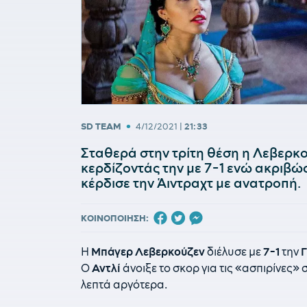
•
SD TEAM
4/12/2021
|
21:33
Σταθερά στην τρίτη θέση η Λεβερκο
κερδίζοντάς την με 7-1 ενώ ακριβώς
κέρδισε την Άιντραχτ με ανατροπή.
ΚΟΙΝΟΠΟΙΗΣΗ:
Η
Μπάγερ
Λεβερκούζεν
διέλυσε με
7-1
την
Γ
Ο
Αντλί
άνοιξε το σκορ για τις «ασπιρίνες» 
λεπτά αργότερα.