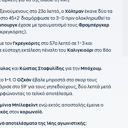
1
ε
ξενούμενους στο 23ο λεπτό, ο
Χόλτμαν
έκανε δύο τα
στο 45+2′ διαμόρφωσε το 3-0 πριν ολοκληρωθεί το
16
μπουργκ
έχασε με τραυματισμό τους
Φραμπέργκερ
Η
Γκρεγκόριτς).
1
Χ
με τον
Γκρεγκόριτς
στο 57ο λεπτό σε 1-3 και
ε εύστοχη εκτέλεση πέναλτι του
Καλιγκιούρι
στο 86ο
1
π
υλος
και
Κώστας
Σταφυλίδης
για την
Μπόχουμ
.
1
Α
το
1-1
. Ο
Οζκάν
έβαλε μπροστά στο σκορ τους
1
ρισε στο 59′ για τους γηπεδούχους, δύο λεπτά μετά
ορφώνοντας το τελικό αποτέλεσμα.
1
π
μίνια
Μπίλεφελντ
ενώ εκτός αποστολής έμεινε ο
ικός
στον
κορωνοϊό
.
1
γ
νά αποτελέσματα της 14ης αγωνιστικής: