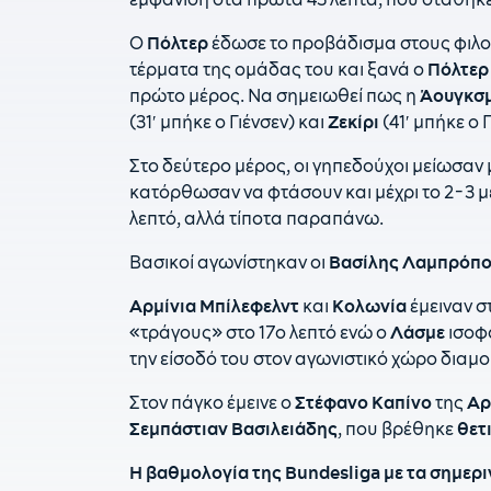
Ο
Πόλτερ
έδωσε το προβάδισμα στους φιλο
τέρματα της ομάδας του και ξανά ο
Πόλτερ
πρώτο μέρος. Να σημειωθεί πως η
Άουγκσ
(31′ μπήκε ο Γιένσεν) και
Ζεκίρι
(41′ μπήκε ο 
Στο δεύτερο μέρος, οι γηπεδούχοι μείωσαν 
κατόρθωσαν να φτάσουν και μέχρι το 2-3 μ
λεπτό, αλλά τίποτα παραπάνω.
Βασικοί αγωνίστηκαν οι
Βασίλης
Λαμπρόπο
Αρμίνια
Μπίλεφελντ
και
Κολωνία
έμειναν σ
«τράγους» στο 17ο λεπτό ενώ ο
Λάσμε
ισοφά
την είσοδό του στον αγωνιστικό χώρο διαμ
Στον πάγκο έμεινε ο
Στέφανο
Καπίνο
της
Αρ
Σεμπάστιαν
Βασιλειάδης
, που βρέθηκε
θετ
Η βαθμολογία της Bundesliga με τα σημερι