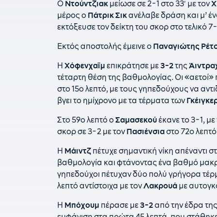
Ο
Ντούντζιακ
μείωσε σε 2-1 στο 33′ με τον
Χ
μέρος ο
Πάτρικ
Σικ
ανέλαβε δράση και μ’ ένα
εκτόξευσε τον δείκτη του σκορ στο τελικό 7-
Εκτός αποστολής έμεινε ο
Παναγιώτης
Ρέτ
Η
Χόφενχαϊμ
επικράτησε με
3-2
της
Άιντρα
τέταρτη θέση της βαθμολογίας. Οι «αετοί»
στο 15ο λεπτό, με τους γηπεδούχους να αντι
βγει το ημίχρονο με τα τέρματα των
Γκέιγκε
Στο 59ο λεπτό ο
Σαμασεκού
έκανε το 3-1, με
σκορ σε 3-2 με τον
Πασιένσια
στο 72ο λεπτό
Η
Μάιντζ
πέτυχε σημαντική νίκη απέναντι σ
βαθμολογία και φτάνοντας ένα βαθμό μακρι
γηπεδούχοι πέτυχαν δύο πολύ γρήγορα τέρ
λεπτό αντίστοιχα με τον
Λακρουά
με αυτογκό
Η
Μπόχουμ
πέρασε με
3-2
από την έδρα τη
εμφάνιση στα πρώτα 45 λεπτά, που στάθηκε 