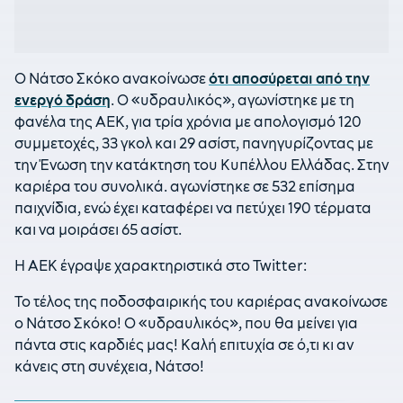
Ο Νάτσο Σκόκο ανακοίνωσε
ότι αποσύρεται από την
ενεργό δράση
. Ο «υδραυλικός», αγωνίστηκε με τη
φανέλα της ΑΕΚ, για τρία χρόνια με απολογισμό 120
συμμετοχές, 33 γκολ και 29 ασίστ, πανηγυρίζοντας με
την Ένωση την κατάκτηση του Κυπέλλου Ελλάδας. Στην
καριέρα του συνολικά. αγωνίστηκε σε 532 επίσημα
παιχνίδια, ενώ έχει καταφέρει να πετύχει 190 τέρματα
και να μοιράσει 65 ασίστ.
Η ΑΕΚ έγραψε χαρακτηριστικά στο Twitter:
To τέλος της ποδοσφαιρικής του καριέρας ανακοίνωσε
ο Νάτσο Σκόκο! O «υδραυλικός», που θα μείνει για
πάντα στις καρδιές μας! Καλή επιτυχία σε ό,τι κι αν
κάνεις στη συνέχεια, Νάτσο!