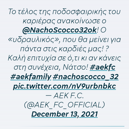
To τέλος της ποδοσφαιρικής του
καριέρας ανακοίνωσε ο
! O
@NachoScocco32ok
«υδραυλικός», που θα μείνει για
πάντα στις καρδιές μας! ?
Καλή επιτυχία σε ό,τι κι αν κάνεις
στη συνέχεια, Νάτσο!
#aekfc
#aekfamily
#nachoscocco_32
pic.twitter.com/nV9urbnbkc
— AEK F.C.
(@AEK_FC_OFFICIAL)
December 13, 2021