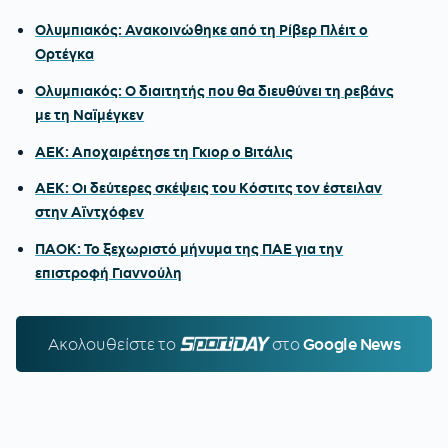
Ολυμπιακός: Ανακοινώθηκε από τη Ρίβερ Πλέιτ ο
Ορτέγκα
Ολυμπιακός: Ο διαιτητής που θα διευθύνει τη ρεβάνς
με τη Ναϊμέγκεν
ΑΕΚ: Αποχαιρέτησε τη Γκιορ ο Βιτάλις
ΑΕΚ: Οι δεύτερες σκέψεις του Κόστιτς τον έστειλαν
στην Αϊντχόφεν
ΠΑΟΚ: Το ξεχωριστό μήνυμα της ΠΑΕ για την
επιστροφή Γιαννούλη
Ακολουθείστε τo
SPORTDAY.GR
στο
Google News