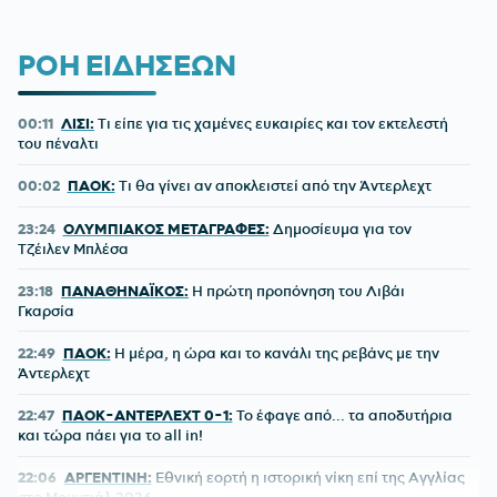
ΡΟΗ ΕΙΔΗΣΕΩΝ
00:11
ΛΙΣΙ:
Τι είπε για τις χαμένες ευκαιρίες και τον εκτελεστή
του πέναλτι
00:02
ΠΑΟΚ:
Τι θα γίνει αν αποκλειστεί από την Άντερλεχτ
23:24
ΟΛΥΜΠΙΑΚΟΣ ΜΕΤΑΓΡΑΦΕΣ:
Δημοσίευμα για τον
Τζέιλεν Μπλέσα
23:18
ΠΑΝΑΘΗΝΑΪΚΟΣ:
Η πρώτη προπόνηση του Λιβάι
Γκαρσία
22:49
ΠΑΟΚ:
Η μέρα, η ώρα και το κανάλι της ρεβάνς με την
Άντερλεχτ
22:47
ΠΑΟΚ-ΑΝΤΕΡΛΕΧΤ 0-1:
Το έφαγε από... τα αποδυτήρια
και τώρα πάει για το all in!
22:06
ΑΡΓΕΝΤΙΝΗ:
Εθνική εορτή η ιστορική νίκη επί της Αγγλίας