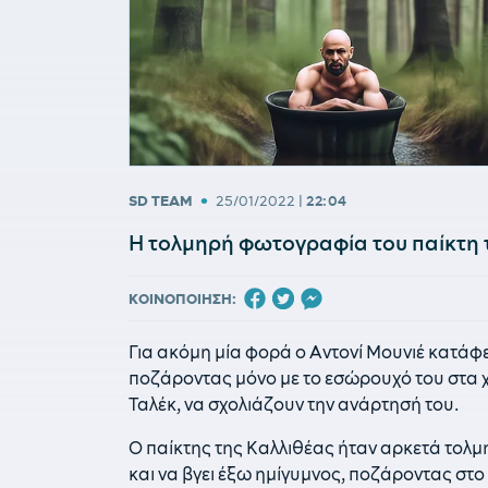
•
SD TEAM
25/01/2022
|
22:04
Η τολμηρή φωτογραφία του παίκτη 
ΚΟΙΝΟΠΟΙΗΣΗ:
Για ακόμη μία φορά ο Αντονί Μουνιέ κατάφε
ποζάροντας μόνο με το εσώρουχό του στα χ
Ταλέκ, να σχολιάζουν την ανάρτησή του.
Ο παίκτης της Καλλιθέας ήταν αρκετά τολμ
και να βγει έξω ημίγυμνος, ποζάροντας στο χ