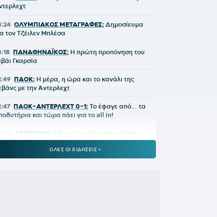
ντερλεχτ
3:24
ΟΛΥΜΠΙΑΚΟΣ ΜΕΤΑΓΡΑΦΕΣ:
Δημοσίευμα
ια τον Τζέιλεν Μπλέσα
3:18
ΠΑΝΑΘΗΝΑΪΚΟΣ:
Η πρώτη προπόνηση του
ιβάι Γκαρσία
2:49
ΠΑΟΚ:
Η μέρα, η ώρα και το κανάλι της
εβάνς με την Άντερλεχτ
2:47
ΠΑΟΚ-ΑΝΤΕΡΛΕΧΤ 0-1:
Το έφαγε από... τα
ποδυτήρια και τώρα πάει για το all in!
2:06
ΑΡΓΕΝΤΙΝΗ:
Εθνική εορτή η ιστορική νίκη
πί της Αγγλίας στο Μουντιάλ 2026
ΟΛΕΣ ΟΙ ΕΙΔΗΣΕΙΣ >
2:04
ΜΠΑΡΤΣΕΛΟΝΑ:
Ο Ρόντρι είναι έτοιμος να
ντυθεί μπλαουγκράνα»
1:54
ΑΡΗΣ:
Οικονομική στήριξη της ΚΑΕ στους
ληγέντες από τις πυρκαγιές
1:46
ΟΡΙΣΤΙΚΗ ΣΥΜΦΩΝΙΑ:
Ο Βινίσιους μένει στη