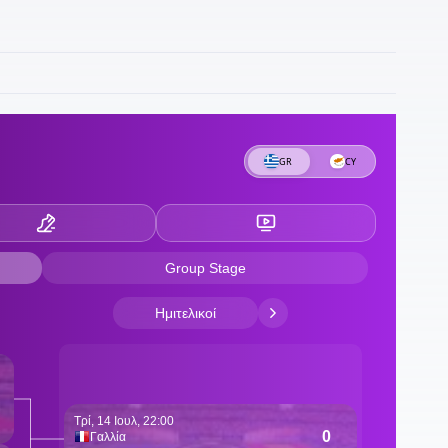
1
1
έ