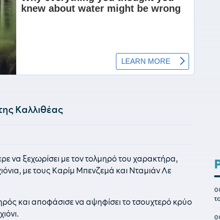
της Καλλιθέας
ρε να ξεχωρίσει με τον τολμηρό του χαρακτήρα,
ιόνια, με τους Καρίμ Μπενζεμά και Νταμιάν Λε
0
τ
ηρός και αποφάσισε να αψηφίσει το τσουχτερό κρύο
ιόνι.
0