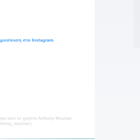
Ρ
21
δ
2
δημοσίευση στο Instagram.
2
τ
2
τ
2
Σ
2
«
2
ηκε από το χρήστη Anthony Mounier
Π
thony_mounier)
2
π