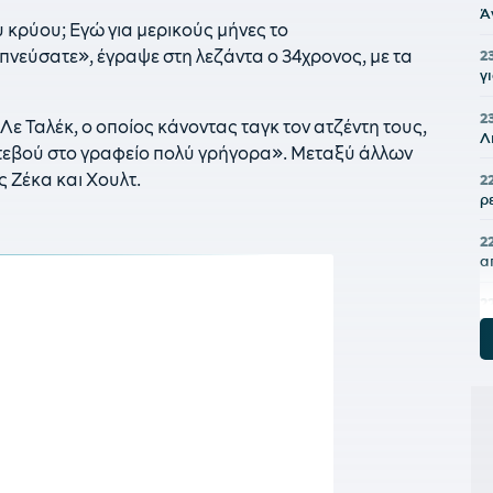
Ά
 κρύου; Εγώ για μερικούς μήνες το
πνεύσατε», έγραψε στη λεζάντα ο 34χρονος, με τα
2
γ
2
Λε Ταλέκ, ο οποίος κάνοντας ταγκ τον ατζέντη τους,
Λ
ντεβού στο γραφείο πολύ γρήγορα». Μεταξύ άλλων
ς Ζέκα και Χουλτ.
2
ρ
2
α
2
ε
2
«
2
π
2