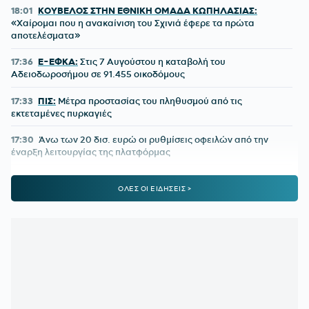
18:01
ΚΟΥΒΕΛΟΣ ΣΤΗΝ ΕΘΝΙΚΗ ΟΜΑΔΑ ΚΩΠΗΛΑΣΙΑΣ:
«Χαίρομαι που η ανακαίνιση του Σχινιά έφερε τα πρώτα
αποτελέσματα»
17:36
E-ΕΦΚΑ:
Στις 7 Αυγούστου η καταβολή του
Αδειοδωροσήμου σε 91.455 οικοδόμους
17:33
ΠΙΣ:
Μέτρα προστασίας του πληθυσμού από τις
εκτεταμένες πυρκαγιές
17:30
Άνω των 20 δισ. ευρώ οι ρυθμίσεις οφειλών από την
έναρξη λειτουργίας της πλατφόρμας
17:20
Έναρξη αιτήσεων για το Πρόγραμμα «Τουρισμός για
ΟΛΕΣ ΟΙ ΕΙΔΗΣΕΙΣ >
Όλους 2026-2027»
17:12
ΟΛΥΜΠΙΑΚΟΣ ΠΑΡΑΣΚΗΝΙΟ:
Τι γύρευε ο Πότερ στο
Καραϊσκάκη;
16:51
ΚΑΛΑΜΑΤΑ:
Δικός της ο Κουρμινόφσκι των 120 γκολ!
16:40
ΟΛΥΜΠΙΑΚΟΣ:
Η A Bola βάφει... στα ερυθρόλευκα τον
Μπραγκάνσα - Το ποσό που αναφέρει