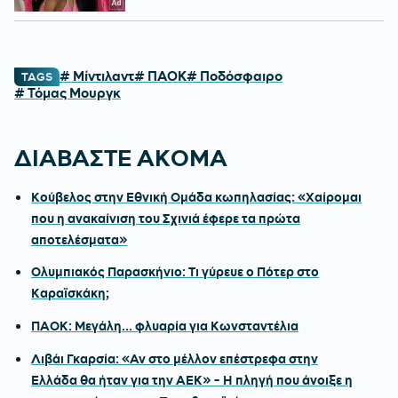
# Μίντιλαντ
# ΠΑΟΚ
# Ποδόσφαιρο
TAGS
# Τόμας Μουργκ
ΔΙΑΒΑΣΤΕ ΑΚΟΜΑ
Κούβελος στην Εθνική Ομάδα κωπηλασίας: «Χαίρομαι
που η ανακαίνιση του Σχινιά έφερε τα πρώτα
αποτελέσματα»
Ολυμπιακός Παρασκήνιο: Τι γύρευε ο Πότερ στο
Καραϊσκάκη;
ΠΑΟΚ: Μεγάλη... φλυαρία για Κωνσταντέλια
Λιβάι Γκαρσία: «Αν στο μέλλον επέστρεφα στην
Ελλάδα θα ήταν για την ΑΕΚ» - Η πληγή που άνοιξε η