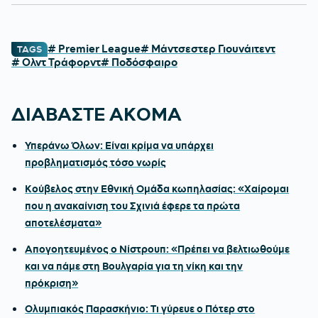
# Premier League
# Μάντσεστερ Γιουνάιτεντ
TAGS
# Ολντ Τράφορντ
# Ποδόσφαιρο
ΔΙΑΒΑΣΤΕ ΑΚΟΜΑ
Υπεράνω Όλων: Είναι κρίμα να υπάρχει
προβληματισμός τόσο νωρίς
Κούβελος στην Εθνική Ομάδα κωπηλασίας: «Χαίρομαι
που η ανακαίνιση του Σχινιά έφερε τα πρώτα
αποτελέσματα»
Απογοητευμένος ο Νίστρουπ: «Πρέπει να βελτιωθούμε
και να πάμε στη Βουλγαρία για τη νίκη και την
πρόκριση»
Ολυμπιακός Παρασκήνιο: Τι γύρευε ο Πότερ στο