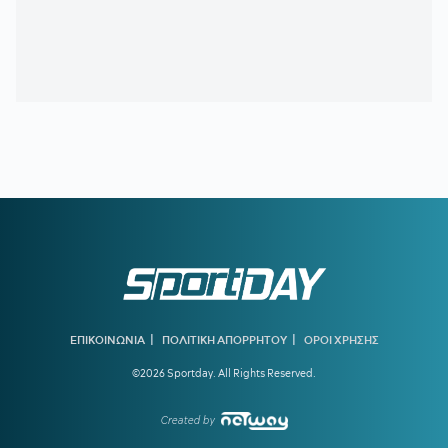
09:02
EUROLEAGUE:
«Ο Ολυμπιακός κοιτάζει τον Μποθ Γκαχ»
08:30
ΠΑΝΑΘΗΝΑΪΚΟΣ:
Όλοι δίκιο έχουν, αλλά πού θα το
βρουν;
08:02
ΑΘΛΗΤΙΚΕΣ ΜΕΤΑΔΟΣΕΙΣ:
Πού θα δείτε το ΠΑΟΚ -
Άντερλεχτ
00:25
ΠΑΝΑΘΗΝΑΪΚΟΣ:
Δείξε μου τα χαφ σου, να σου πω τι
ομάδα έχεις
00:15
ΓΙΑΓΚΟΥΣΙΤΣ:
«Υπάρχει ακόμη το ματς στη Βουλγαρία
και θα πάμε για την νίκη»
00:12
ΛΙΒΑΙ ΓΚΑΡΣΙΑ:
Τι δήλωσε μετά το 1-1 του Παναθηναϊκού
με την ΤΣΣΚΑ 1948
23:53
ΑΠΟΓΟΗΤΕΥΜΕΝΟΣ Ο ΝΙΣΤΡΟΥΠ:
«Πρέπει να
|
|
ΕΠΙΚΟΙΝΩΝΙΑ
ΠΟΛΙΤΙΚΗ ΑΠΟΡΡΗΤΟΥ
ΟΡΟΙ ΧΡΗΣΗΣ
βελτιωθούμε και να πάμε στη Βουλγαρία για τη νίκη και την
πρόκριση»
©2026 Sportday. All Rights Reserved.
23:43
ΠΑΝΑΘΗΝΑΪΚΟΣ-ΤΣΣΚΑ 1948 1-1:
Τα highlights της
αναμέτρησης
Created by