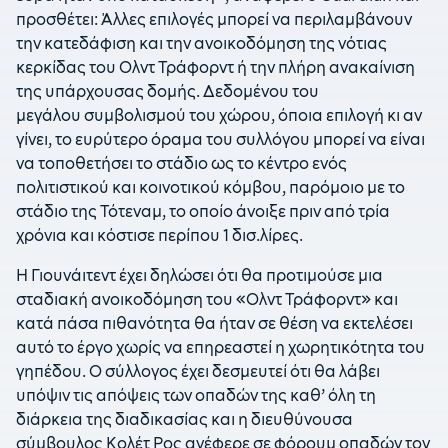
προσθέτει: Άλλες επιλογές μπορεί να περιλαμβάνουν
την κατεδάφιση και την ανοικοδόμηση της νότιας
κερκίδας του Ολντ Τράφορντ ή την πλήρη ανακαίνιση
της υπάρχουσας δομής. Δεδομένου του
μεγάλου συμβολισμού του χώρου, όποια επιλογή κι αν
γίνει, το ευρύτερο όραμα του συλλόγου μπορεί να είναι
να τοποθετήσει το στάδιο ως το κέντρο ενός
πολιτιστικού και κοινοτικού κόμβου, παρόμοιο με το
στάδιο της Τότεναμ, το οποίο άνοιξε πριν από τρία
χρόνια και κόστισε περίπου 1 δισ.λίρες.
Η Γιουνάιτεντ έχει δηλώσει ότι θα προτιμούσε μια
σταδιακή ανοικοδόμηση του «Ολντ Τράφορντ» και
κατά πάσα πιθανότητα θα ήταν σε θέση να εκτελέσει
αυτό το έργο χωρίς να επηρεαστεί η χωρητικότητα του
γηπέδου. Ο σύλλογος έχει δεσμευτεί ότι θα λάβει
υπόψιν τις απόψεις των οπαδών της καθ’ όλη τη
διάρκεια της διαδικασίας και η διευθύνουσα
σύμβουλος Κολέτ Ρος ανέφερε σε φόρουμ οπαδών τον