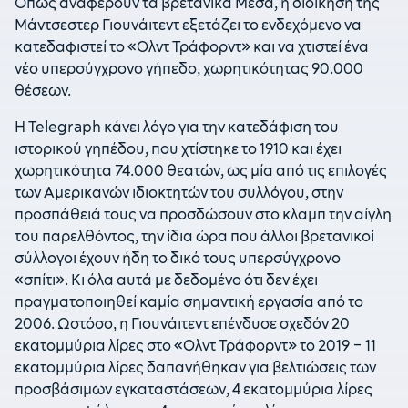
Όπως αναφέρουν τα βρετανικά Μέσα, η διοίκηση της
Μάντσεστερ Γιουνάιτεντ εξετάζει το ενδεχόμενο να
κατεδαφιστεί το «Ολντ Τράφορντ» και να χτιστεί ένα
νέο υπερσύγχρονο γήπεδο, χωρητικότητας 90.000
θέσεων.
Η Telegraph κάνει λόγο για την κατεδάφιση του
ιστορικού γηπέδου, που χτίστηκε το 1910 και έχει
χωρητικότητα 74.000 θεατών, ως μία από τις επιλογές
των Αμερικανών ιδιοκτητών του συλλόγου, στην
προσπάθειά τους να προσδώσουν στο κλαμπ την αίγλη
του παρελθόντος, την ίδια ώρα που άλλοι βρετανικοί
σύλλογοι έχουν ήδη το δικό τους υπερσύγχρονο
«σπίτι». Κι όλα αυτά με δεδομένο ότι δεν έχει
πραγματοποιηθεί καμία σημαντική εργασία από το
2006. Ωστόσο, η Γιουνάιτεντ επένδυσε σχεδόν 20
εκατομμύρια λίρες στο «Ολντ Τράφορντ» το 2019 – 11
εκατομμύρια λίρες δαπανήθηκαν για βελτιώσεις των
προσβάσιμων εγκαταστάσεων, 4 εκατομμύρια λίρες