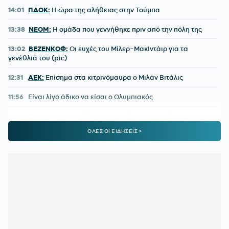
14:01
ΠΑΟΚ:
Η ώρα της αλήθειας στην Τούμπα
13:38
NEOM:
Η ομάδα που γεννήθηκε πριν από την πόλη της
13:02
ΒΕΖΕΝΚΟΦ:
Οι ευχές του Μίλερ-ΜακΙντάιρ για τα
γενέθλιά του (pic)
12:31
ΑΕΚ:
Επίσημα στα κιτρινόμαυρα ο Μιλάν Βιτάλις
11:56
Είναι λίγο άδικο να είσαι ο Ολυμπιακός
11:23
ΠΑΟΚ:
Με Γιαννούλη και Λουσέ η ανανεωμένη
ευρωπαϊκή λίστα
ΟΛΕΣ ΟΙ ΕΙΔΗΣΕΙΣ >
10:47
FIFA:
«Έγιναν λάθη» – Η δημόσια συγγνώμη του
Ινφαντίνο
10:12
ΕΠΙΣΤΡΟΦΗ ΣΤΟ NBA ΓΙΑ ΤΟΝ ΛΟΝΙ ΓΟΥΟΚΕΡ:
Υπέγραψε στους Ντένβερ Νάγκετς
09:38
ΠΑΟΚ:
Δημοσίευμα για ενδιαφέρον του Δικεφάλου για
τον Ρόμπι Γιουρ