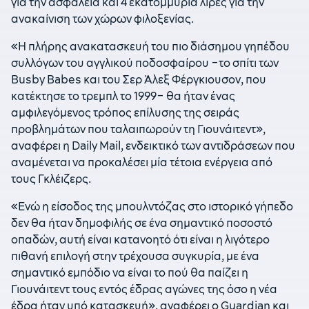
για την ασφάλεια και 4 εκατομμύρια λίρες για την
ανακαίνιση των χώρων φιλοξενίας.
«Η πλήρης ανακατασκευή του πιο διάσημου γηπέδου
συλλόγων του αγγλικού ποδοσφαίρου –το σπίτι των
Busby Babes και του Σερ Άλεξ Φέργκιουσον, που
κατέκτησε το τρεμπλ το 1999– θα ήταν ένας
αμφιλεγόμενος τρόπος επίλυσης της σειράς
προβλημάτων που ταλαιπωρούν τη Γιουνάιτεντ»,
αναφέρει η Daily Mail, ενδεικτικό των αντιδράσεων που
αναμένεται να προκαλέσει μία τέτοια ενέργεια από
τους Γκλέιζερς.
«Ενώ η είσοδος της μπουλντόζας στο ιστορικό γήπεδο
δεν θα ήταν δημοφιλής σε ένα σημαντικό ποσοστό
οπαδών, αυτή είναι κατανοητό ότι είναι η λιγότερο
πιθανή επιλογή στην τρέχουσα συγκυρία, με ένα
σημαντικό εμπόδιο να είναι το πού θα παίζει η
Γιουνάιτεντ τους εντός έδρας αγώνες της όσο η νέα
έδρα ήταν υπό κατασκευή», αναφέρει ο Guardian και