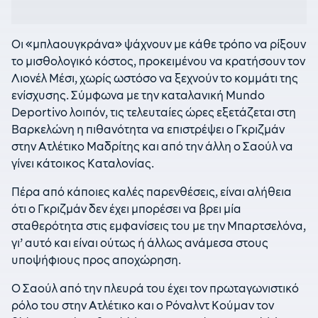
Οι «μπλαουγκράνα» ψάχνουν με κάθε τρόπο να ρίξουν
το μισθολογικό κόστος, προκειμένου να κρατήσουν τον
Λιονέλ Μέσι, χωρίς ωστόσο να ξεχνούν το κομμάτι της
ενίσχυσης. Σύμφωνα με την καταλανική Mundo
Deportivo λοιπόν, τις τελευταίες ώρες εξετάζεται στη
Βαρκελώνη η πιθανότητα να επιστρέψει ο Γκριζμάν
στην Ατλέτικο Μαδρίτης και από την άλλη ο Σαούλ να
γίνει κάτοικος Καταλονίας.
Πέρα από κάποιες καλές παρενθέσεις, είναι αλήθεια
ότι ο Γκριζμάν δεν έχει μπορέσει να βρει μία
σταθερότητα στις εμφανίσεις του με την Μπαρτσελόνα,
γι’ αυτό και είναι ούτως ή άλλως ανάμεσα στους
υποψήφιους προς αποχώρηση.
Ο Σαούλ από την πλευρά του έχει τον πρωταγωνιστικό
ρόλο του στην Ατλέτικο και ο Ρόναλντ Κούμαν τον