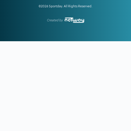
18:00
ΠΑΟΚ:
Η παρακάμερα του αγώνα με την Άντερλεχτ -
Όλα όσα δεν είδατε
©2026 Sportday. All Rights Reserved.
17:35
ΕΛΕΝΗ ΒΟΥΛΓΑΡΑΚΗ:
Ξέσπασε μετά τις φήμες χωρισμού
Created by
με τον Φώτη Ιωαννίδη
17:26
ΟΛΥΜΠΙΑΚΟΣ:
Επέστρεψε ο Δημήτρης Ρέτσος
17:13
ΜΟΚΟΚΑ:
«Θέλουμε να χτίσουμε κάτι μεγάλο στον Άρη»