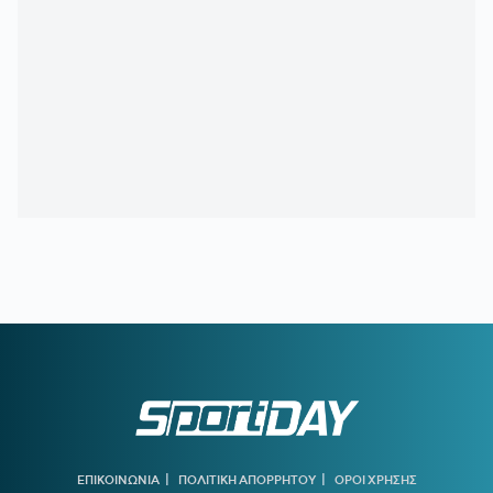
να εκτελέσουν εισαγγελικές εντολές – Ακραία υποστελέχωση
στις κοινωνικές υπηρεσίες
20:13
Ο διεθνούς φήμης συνθέτης Μάριος Ιωάννου Ηλία νέος
συνθέτης των Τελετών Αφής και Παράδοσης της Ολυμπιακής
Φλόγας
19:45
ΓΙΩΡΓΟΣ ΧΕΛΑΚΗΣ:
Εχει κι ο Νίστρουπ τα «κολλήματά»
του...
19:04
ΠΑΟΚ:
Πρόταση της Γαλατάσαραϊ για δανεισμό του
Κωνσταντέλια
19:01
Tα συγχαρητήρια του Ισίδωρου Κούβελου στην Εβελυν
Μητροπούλου και το ευχαριστώ στον Πρόεδρο της ΕΟΕ
18:47
ΤΙ ΕΙΝΑΙ ΤΟ «PAPARA»:
Ο χορηγός της Τραμπζονσπόρ
που έγινε viral λόγω Σαλάχ
18:30
ΟΛΥΜΠΙΑΚΟΣ:
Μέχρι τη Δευτέρα (10/8) τα εισιτήρια της
ρεβάνς με τη Ναϊμέγκεν
18:03
Στον Ολυμπιακό ο γιος του Τζιοβάνι
|
|
ΕΠΙΚΟΙΝΩΝΙΑ
ΠΟΛΙΤΙΚΗ ΑΠΟΡΡΗΤΟΥ
ΟΡΟΙ ΧΡΗΣΗΣ