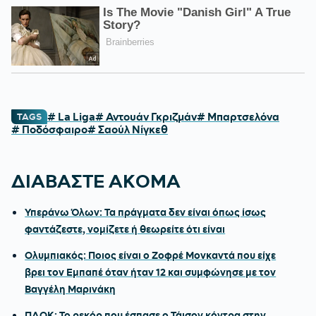
# La Liga
# Αντουάν Γκριζμάν
# Μπαρτσελόνα
TAGS
# Ποδόσφαιρο
# Σαούλ Νίγκεθ
ΔΙΑΒΑΣΤΕ ΑΚΟΜΑ
Υπεράνω Όλων: Τα πράγματα δεν είναι όπως ίσως
φαντάζεστε, νομίζετε ή θεωρείτε ότι είναι
Ολυμπιακός: Ποιος είναι ο Ζοφρέ Μονκαντά που είχε
βρει τον Εμπαπέ όταν ήταν 12 και συμφώνησε με τον
Βαγγέλη Μαρινάκη
ΠΑΟΚ: Το ρεκόρ που έσπασε ο Τάισον κόντρα στην