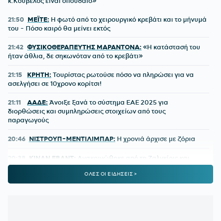
κ.Κούβελος είναι σπουδαίο»
21:50
ΜΕΪΤΕ:
Η φωτό από το χειρουργικό κρεβάτι και το μήνυμά
του - Πόσο καιρό θα μείνει εκτός
21:42
ΦΥΣΙΚΟΘΕΡΑΠΕΥΤΗΣ ΜΑΡΑΝΤΟΝΑ:
«Η κατάστασή του
ήταν άθλια, δε σηκωνόταν από το κρεβάτι»
21:15
ΚΡΗΤΗ:
Τουρίστας ρωτούσε πόσο να πληρώσει για να
ασελγήσει σε 10χρονο κορίτσι!
21:11
ΑΑΔΕ:
Άνοιξε ξανά το σύστημα ΕΑΕ 2025 για
διορθώσεις και συμπληρώσεις στοιχείων από τους
παραγωγούς
20:46
ΝΙΣΤΡΟΥΠ-ΜΕΝΤΙΛΙΜΠΑΡ:
Η χρονιά άρχισε με ζόρια
20:38
ΚΙΝΑΝ ΕΒΑΝΣ:
Ανακοινώθηκε από τη Ζαλγκίρις και…
πάει Λόντον Λάιονς
ΟΛΕΣ ΟΙ ΕΙΔΗΣΕΙΣ >
20:32
ΠΑΡΑΣΚΗΝΙΟ:
Ελληνική ομάδα έκανε πρόταση στον
Θεμπάγιος
20:31
Υπό απειλή δίωξης κοινωνικοί λειτουργοί που αρνούνται