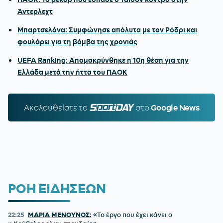
Άντερλεχτ
Μπαρτσελόνα: Συμφώνησε απόλυτα με τον Ρόδρι και
φουλάρει για τη βόμβα της χρονιάς
UEFA Ranking: Απομακρύνθηκε η 10η θέση για την
Ελλάδα μετά την ήττα του ΠΑΟΚ
Ακολουθείστε τo
SPORTDAY.GR
στο
Google News
ΡΟΗ ΕΙΔΗΣΕΩΝ
22:25
ΜΑΡΙΑ ΜΕΝΟΥΝΟΣ:
«Το έργο που έχει κάνει ο