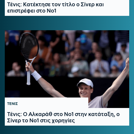
Τένις: Κατέκτησε τον τίτλο ο Σίνερ και
επιστρέφει στο Νο1
ΤΕΝΙΣ
Τένις: Ο Αλκαράθ στο Νο1 στην κατάταξη, ο
Σίνερ το Νο1 στις χορηγίες