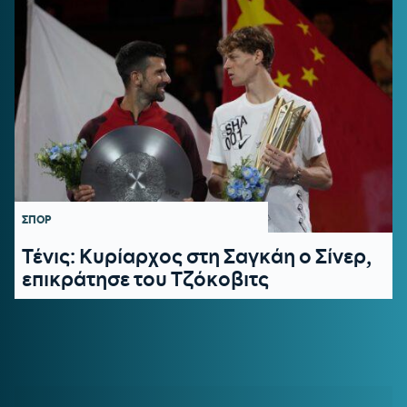
ΣΠΟΡ
Τένις: Κυρίαρχος στη Σαγκάη ο Σίνερ,
επικράτησε του Τζόκοβιτς