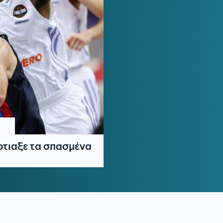
φτιαξε τα σπασμένα
α