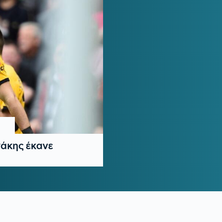
άκης έκανε