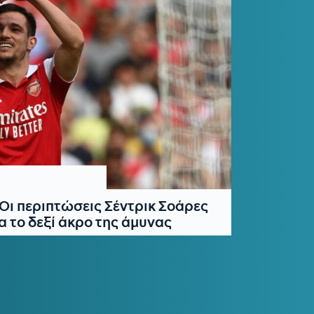
ι περιπτώσεις Σέντρικ Σοάρες
ια το δεξί άκρο της άμυνας