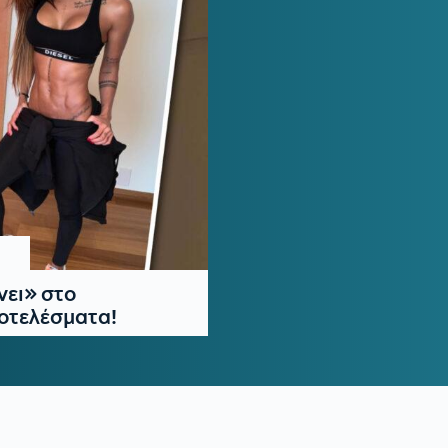
νει» στο
οτελέσματα!