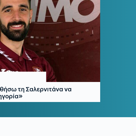
θήσω τη Σαλερνιτάνα να
τηγορία»