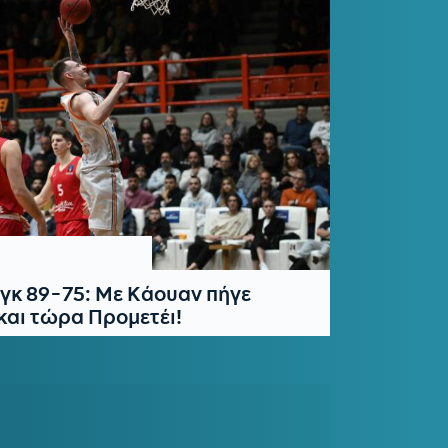
κ 89-75: Με Κάουαν πήγε
 και τώρα Προμετέι!