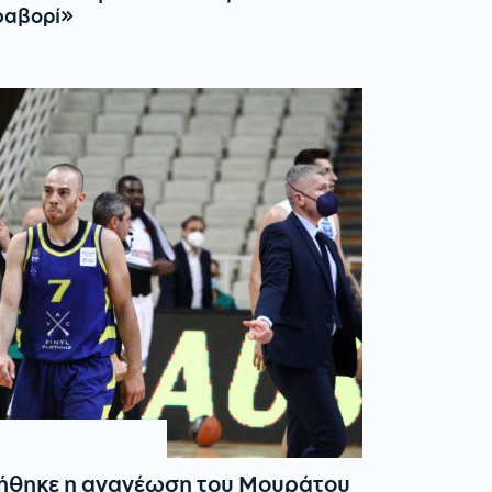
φαβορί»
ήθηκε η ανανέωση του Μουράτου